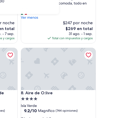
30
D
Psicina limpia, asientos comoda, todo en
Excelente,
e
orden. ”
(2,571
s
Nicole
opiniones)
a
Ver menos
y
r noche
$247 por noche
u
El
en total
$269 en total
n
precio
. - 7 sep.
31 ago. - 1 sep.
o
actual
s y cargos
Total con impuestos y cargos
f
es
r
de
Aire de O:live
e
$269
s
c
o
.
P
e
r
s
Aire de O:live
de
8. Aire de O:live
o
n
Propiedad
a
de
Isla Verde
l
4.0
9.2
9.2/10
Magnífico
nes)
(744 opiniones)
m
de
estrellas
u