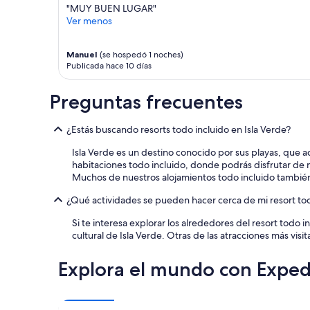
p
s
"MUY BUEN LUGAR"
i
l
Ver menos
e
o
z
s
a
Manuel
(se hospedó 1 noches)
g
Publicada hace 10 días
d
u
e
s
l
t
Preguntas frecuentes
a
o
s
s
¿Estás buscando resorts todo incluido en Isla Verde?
h
.
a
M
Isla Verde es un destino conocido por sus playas, que a
b
e
habitaciones todo incluido, donde podrás disfrutar de m
i
g
Muchos de nuestros alojamientos todo incluido también i
t
u
a
s
¿Qué actividades se pueden hacer cerca de mi resort tod
c
t
i
ó
Si te interesa explorar los alrededores del resort todo 
o
m
cultural de Isla Verde. Otras de las atracciones más vi
n
u
e
c
Explora el mundo con Exped
s
h
.
o
M
.
u
”