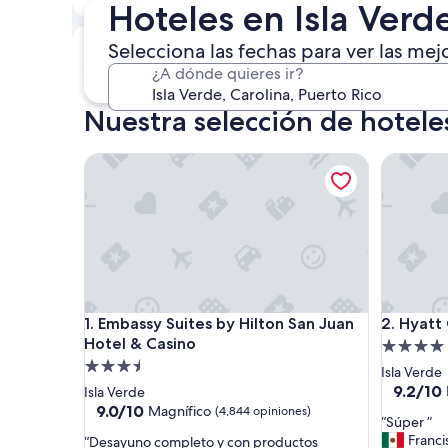
Hoteles en Isla Verd
7 ago. - 8 ago.
Este fin de semana
P
Selecciona las fechas para ver las mej
7 ago. - 9 ago.
¿A dónde quieres ir?
Nuestra selección de hoteles
Embassy Suites by Hilton San Juan Hotel & Casino
Hyatt Cen
Embassy Suites by Hilton San Juan Hotel & Casino
Hyatt Cen
1. Embassy Suites by Hilton San Juan
2. Hyatt 
Hotel & Casino
Propieda
Propiedad
de
Isla Verde
de
4.0
9.2
9.2/10
Isla Verde
de
3.5
9.0
estrellas
9.0/10
Magnífico
(4,844 opiniones)
“
“Súper ”
10,
de
estrellas
S
Franci
“
“Desayuno completo y con productos
Magnífic
10,