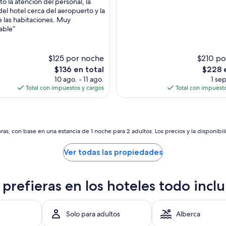
ó la atención del personal, la
10,
del hotel cerca del aeropuerto y la
o,
Muy
e las habitaciones. Muy
bueno,
able”
s)
(1,690
opiniones)
$125 por noche
$210 po
El
El
$136 en total
$228 
precio
precio
10 ago. - 11 ago.
1 sep
actual
actual
Total con impuestos y cargos
Total con impuesto
es
es
de
de
$136
$228
as, con base en una estancia de 1 noche para 2 adultos. Los precios y la disponibil
Ver todas las propiedades
e prefieras en los hoteles todo incl
Solo para adultos
Alberca