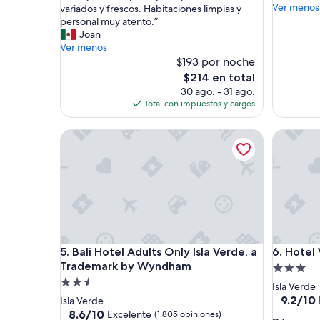
ú
Ver menos
D
variados y frescos. Habitaciones limpias y
(612
Magnífico,
p
e
personal muy atento.”
opinione
(4,844
e
s
Joan
opiniones)
r
a
Ver menos
”
y
$193 por noche
u
El
$214 en total
n
precio
30 ago. - 31 ago.
o
actual
Total con impuestos y cargos
c
es
o
de
Bali Hotel Adults Only Isla Verde, a Trademark b
Hotel Vill
m
$214
p
l
e
t
o
y
c
o
Bali Hotel Adults Only Isla Verde, a Trademark b
Hotel Vill
5. Bali Hotel Adults Only Isla Verde, a
6. Hotel 
n
p
Trademark by Wyndham
Propieda
r
Propiedad
de
Isla Verde
o
de
3.0
9.2
9.2/10
Isla Verde
d
de
2.5
8.6
estrellas
8.6/10
Excelente
(1,805 opiniones)
u