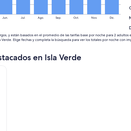
Jun.
Jul.
Ago.
Sep.
Oct.
Nov.
Dic.
os, y están basados en el promedio de las tarifas base por noche para 2 adultos en
 Verde. Elige fechas y completa la búsqueda para ver los totales por noche con imp
tacados en Isla Verde