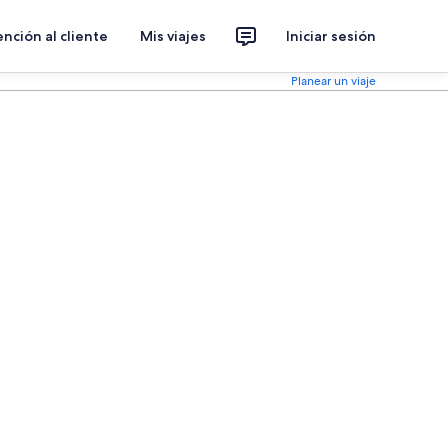
nción al cliente
Mis viajes
Iniciar sesión
Planear un viaje