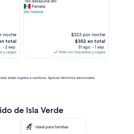
“
“No desayuné ahi”
10,
y
N
Pamela
Magnífico,
a
o
Ver menos
(744
t
d
opiniones)
e
e
n
s
t
a
r noche
$323 por noche
o
y
El
en total
$352 en total
.
u
precio
. - 2 sep.
31 ago. - 1 sep.
P
n
actual
s y cargos
Total con impuestos y cargos
s
é
es
i
a
de
c
h
$352
i
i
n
”
idad están sujetos a cambios. Aplican términos adicionales.
a
l
i
m
p
i
uido de Isla Verde
a
,
a
Ideal para familias
s
i