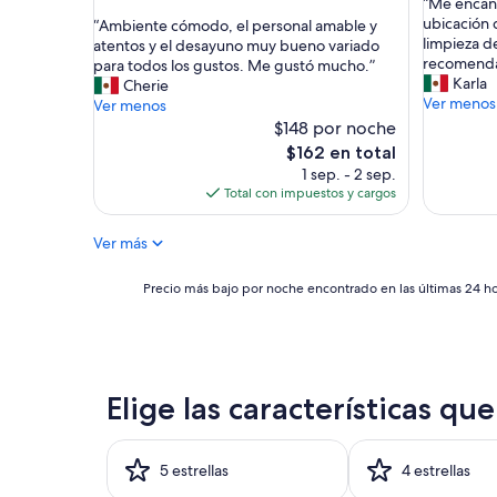
“
“Me encant
10,
de
estrellas
c
M
ubicación 
“
“Ambiente cómodo, el personal amable y
Magnífic
10,
t
e
limpieza d
A
atentos y el desayuno muy bueno variado
(2,142
Excelente,
o
e
recomend
m
para todos los gustos. Me gustó mucho.”
opinione
(1,805
s
n
Karla
b
Cherie
opiniones)
v
c
Ver menos
i
Ver menos
a
a
e
$148 por noche
r
n
n
El
$162 en total
i
t
t
precio
1 sep. - 2 sep.
a
ó
e
actual
Total con impuestos y cargos
d
l
c
es
o
a
ó
de
s
a
Ver más
m
$162
y
t
o
f
e
d
Precio
Precio más bajo por noche encontrado en las últimas 24 hor
r
n
o
más
e
c
,
bajo
s
i
e
por
c
ó
l
noche
o
n
p
encontrado
s
Elige las características qu
d
e
en
.
e
r
las
H
l
s
últimas
a
p
o
24
5 estrellas
4 estrellas
b
e
n
horas,
i