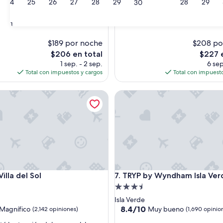
24
25
26
27
28
29
28
29
30
g
Ver menos
(2,290
r
s)
opiniones)
a
31
d
e
$189 por noche
$208 po
c
El
El
$206 en total
$227 
i
precio
precio
1 sep. - 2 sep.
6 sep
d
actual
actual
Total con impuestos y cargos
Total con impuesto
a
es
es
”
de
de
y Wyndham
a del Sol
TRYP by Wyndham Isla Verde
$206
$227
y Wyndham
a del Sol
TRYP by Wyndham Isla Verde
Villa del Sol
7. TRYP by Wyndham Isla Ver
d
Propiedad
de
Isla Verde
3.5
8.4
8.4/10
Magnífico
Muy bueno
(2,142 opiniones)
(1,690 opinio
de
estrellas