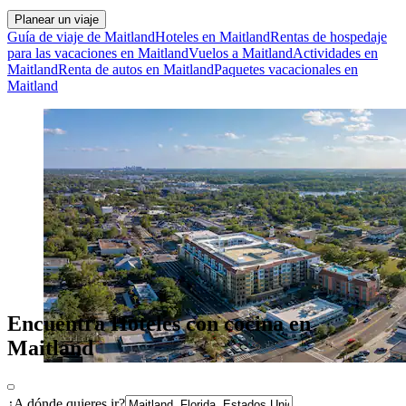
Planear un viaje
Guía de viaje de Maitland
Hoteles en Maitland
Rentas de hospedaje
para las vacaciones en Maitland
Vuelos a Maitland
Actividades en
Maitland
Renta de autos en Maitland
Paquetes vacacionales en
Maitland
Encuentra Hoteles con cocina en
Maitland
¿A dónde quieres ir?