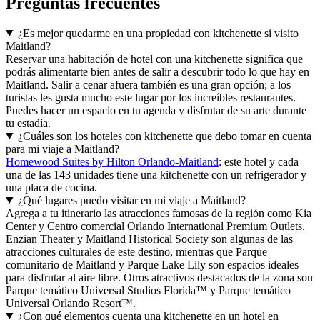
Preguntas frecuentes
¿Es mejor quedarme en una propiedad con kitchenette si visito
Maitland?
Reservar una habitación de hotel con una kitchenette significa que
podrás alimentarte bien antes de salir a descubrir todo lo que hay en
Maitland. Salir a cenar afuera también es una gran opción; a los
turistas les gusta mucho este lugar por los increíbles restaurantes.
Puedes hacer un espacio en tu agenda y disfrutar de su arte durante
tu estadía.
¿Cuáles son los hoteles con kitchenette que debo tomar en cuenta
para mi viaje a Maitland?
Homewood Suites by Hilton Orlando-Maitland
: este hotel y cada
una de las 143 unidades tiene una kitchenette con un refrigerador y
una placa de cocina.
¿Qué lugares puedo visitar en mi viaje a Maitland?
Agrega a tu itinerario las atracciones famosas de la región como Kia
Center y Centro comercial Orlando International Premium Outlets.
Enzian Theater y Maitland Historical Society son algunas de las
atracciones culturales de este destino, mientras que Parque
comunitario de Maitland y Parque Lake Lily son espacios ideales
para disfrutar al aire libre. Otros atractivos destacados de la zona son
Parque temático Universal Studios Florida™ y Parque temático
Universal Orlando Resort™.
¿Con qué elementos cuenta una kitchenette en un hotel en