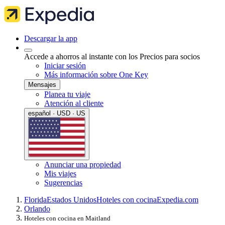
Descargar la app
Accede a ahorros al instante con los Precios para socios
Iniciar sesión
Más información sobre One Key
Mensajes
Planea tu viaje
Atención al cliente
español · USD · US
Anunciar una propiedad
Mis viajes
Sugerencias
Florida
Estados Unidos
Hoteles con cocina
Expedia.com
Orlando
Hoteles con cocina en Maitland