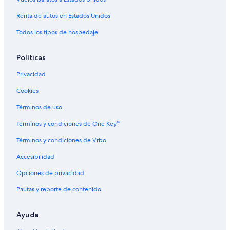
Hoteles en Tempe
Renta de autos en Estados Unidos
Moteles en Tempe
Todos los tipos de hospedaje
Villas en Tempe
Hoteles cerca de Phoenix Zoo
Políticas
Hoteles en Papago Village
Privacidad
Hoteles cerca de Agujero en la Roca
Cookies
Hoteles de Omni en Artisan Commons
Términos de uso
Hoteles de Omni en Melrose Village
Términos y condiciones de One Key™
Hoteles cerca de Desert Botanical Garden
Términos y condiciones de Vrbo
Hoteles en New Papago Parkway
Accesibilidad
Hoteles todo incluido en Riverside
Opciones de privacidad
Hoteles cerca de Pueblo Grande Museum and
Archaeological Park
Pautas y reporte de contenido
Hoteles en Cavalier Vista
Ayuda
Hoteles cerca de Salt River