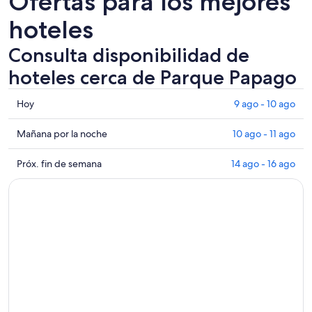
Ofertas para los mejores
hoteles
Consulta disponibilidad de
hoteles cerca de Parque Papago
Consultar
Hoy
9 ago - 10 ago
los
precios
Consultar
Mañana por la noche
10 ago - 11 ago
cerca
precios
de
cerca
Consultar
Próx. fin de semana
14 ago - 16 ago
Parque
de
precios
Papago
Parque
cerca
para
Papago
de
hoy,
para
Parque
9
mañana
Papago
ago
por
para
-
la
el
10
noche,
próximo
ago
10
fin
ago
de