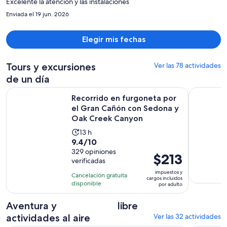
$555
Excelente la atención y las instalaciones
por
Enviada el 19 jun. 2026
persona
Elegir mis fechas
Tours y excursiones
Ver las 78 actividades
de un día
Recorrido en furgoneta por el Gran Cañón con Sedona y O
Tour del 
Recorrido en furgoneta por
el Gran Cañón con Sedona y
Oak Creek Canyon
La
13 h
9.4
9.4/10
actividad
de
329 opiniones
dura
El
$213
verificadas
10
13
precio
con
impuestos y
horas
Cancelación gratuita
es
cargos incluidos
329
disponible
por adulto
de
opiniones
$213.
Aventura y
libre
por
actividades al aire
Ver las 32 actividades
adulto