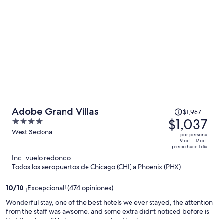
El
Adobe Grand Villas
$1,987
precio
$1,037
4
era
out
West Sedona
por persona
de
of
9 oct - 12 oct
precio hace 1 día
$1,987
5
Incl. vuelo redondo
y
Todos los aeropuertos de Chicago (CHI) a Phoenix (PHX)
ahora
es
10
/
10
¡Excepcional! (474 opiniones)
de
$1,037
Wonderful stay, one of the best hotels we ever stayed, the attention
from the staff was awsome, and some extra didnt noticed before is
por