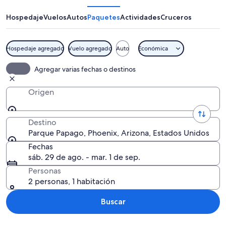
Hospedaje
Vuelos
Autos
Paquetes
Actividades
Cruceros
Hospedaje agregado
Vuelo agregado
Auto
Económica
Paisaje desértico con un gran arco de
Agregar varias fechas o destinos
Origen
Destino
Parque Papago, Phoenix, Arizona, Estados Unidos
Fechas
sáb. 29 de ago. - mar. 1 de sep.
Personas
2 personas, 1 habitación
Buscar
Explorar mapa