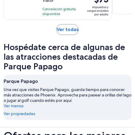
Viator
10
1
precio
con
impuestos y
hora
Cancelación gratuita
es
cargos incluidos
16
disponible
por adulto
de
opiniones
$75.
por
Se
Ver todas
abrirá
adulto
en
Hospédate cerca de algunas de
una
nueva
las atracciones destacadas de
pestaña
Parque Papago
Parque Papago
Una vez que visites Parque Papago, guarda tiempo para conocer
más atracciones de Phoenix. Aprovecha para pasear a orillas del lago
o jugar al golf cuando estés por aquí.
Ver menos
Ver propiedades