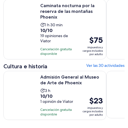
Se
Caminata nocturna por la reserva de las montañas Phoenix
Desierto d
Caminata nocturna por la
reserva de las montañas
Phoenix
La
1 h 30 min
10.0
10/10
actividad
de
19 opiniones de
dura
El
$75
Viator
10
1
precio
con
impuestos y
hora
Cancelación gratuita
es
cargos incluidos
19
disponible
y
por adulto
de
opiniones
30
$75.
Cultura e historia
Ver las 30 actividades
minutos
por
Se abrirá en
Admisión General al Museo de Arte de Phoenix
Excursión
adulto
Admisión General al Museo
de Arte de Phoenix
La
3 h
10.0
10/10
actividad
El
$23
de
1 opinión de Viator
dura
precio
10
3
impuestos y
Cancelación gratuita
es
cargos incluidos
con
horas
disponible
por adulto
de
1
$23.
opinión