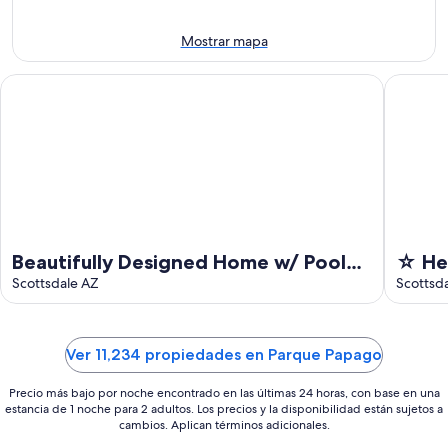
-
semana,
11
14
Mostrar mapa
ago
ago
-
Beautifully Designed Home w/ Pool for Families and Groups
☆ Heated
16
ago
Beautifully Designed Home w/ Pool
☆ Hea
for Families and Groups
Scottsdale AZ
Pool 
Scottsd
☆
Ver 11,234 propiedades en Parque Papago
Precio más bajo por noche encontrado en las últimas 24 horas, con base en una
estancia de 1 noche para 2 adultos. Los precios y la disponibilidad están sujetos a
cambios. Aplican términos adicionales.