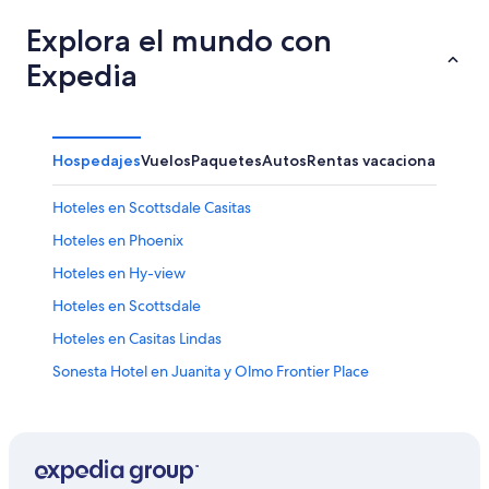
Explora el mundo con
Expedia
Hospedajes
Vuelos
Paquetes
Autos
Rentas vacacionales
Otr
Hoteles en Scottsdale Casitas
Hoteles en Phoenix
Hoteles en Hy-view
Hoteles en Scottsdale
Hoteles en Casitas Lindas
Sonesta Hotel en Juanita y Olmo Frontier Place
Hoteles 3 estrellas en Tempe
Hoteles 4 estrellas en Tempe
Hoteles 5 estrellas en Tempe