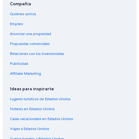
B&B en Tempe
Compañía
Resorts en Tempe
Quiénes somos
Condominios en Tempe
Empleo
Apartamentos en Tempe
Anunciar una propiedad
Hoteles con casino en Tempe
Propuestas comerciales
Hoteles románticos en Tempe
Relaciones con los inversionistas
Hoteles baratos en Tempe
Publicidad
Hoteles cerca del lago en Tempe
Affiliate Marketing
Hoteles con aguas termales en Tempe
Hoteles con cocina en Tempe
Ideas para inspirarte
Hoteles con desayuno incluido en Tempe
Lugares turísticos de Estados Unidos
Hoteles que aceptan mascotas en Tempe
Hoteles en Estados Unidos
Hoteles de La Quinta Inn & Suites en Tempe
Casas vacacionales en Estados Unidos
Hoteles de Motel 6 en Tempe
Viajes a Estados Unidos
Sonesta Hotel en Tempe
Vuelos baratos a Estados Unidos