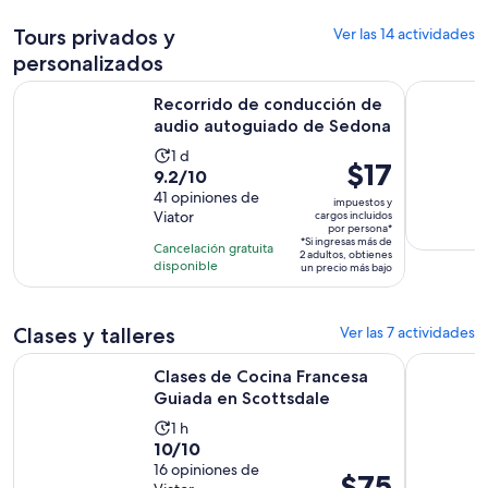
por
adulto
Tours privados y
Ver las 14 actividades
personalizados
Se
Recorrido de conducción de audio autoguiado de Sedona
True Crim
Recorrido de conducción de
audio autoguiado de Sedona
La
1 d
El
$17
9.2
9.2/10
actividad
precio
de
41 opiniones de
dura
impuestos y
es
Viator
cargos incluidos
10
1
por persona*
de
con
*Si ingresas más de
día
Cancelación gratuita
2 adultos, obtienes
$17.
41
disponible
un precio más bajo
por
opiniones
persona*
Clases y talleres
Ver las 7 actividades
Se abrirá e
Clases de Cocina Francesa Guiada en Scottsdale
Meditación
Clases de Cocina Francesa
Guiada en Scottsdale
La
1 h
10.0
10/10
actividad
de
16 opiniones de
dura
El
$75