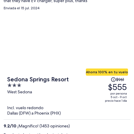
that they have EV charger, super plus, thanks
persona
Enviada el 15 jul. 2024
Ahorra 100% en tu vuelo
El
Sedona Springs Resort
$961
precio
$555
3
era
out
West Sedona
por persona
de
of
5 oct - 9 oct
precio hace 1 día
$961
5
Incl. vuelo redondo
y
Dallas (DFW) a Phoenix (PHX)
ahora
es
9.2
/
10
¡Magnífico! (1453 opiniones)
de