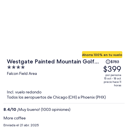
Ahorra 100% en tu vuelo
El
Westgate Painted Mountain Golf
$783
precio
$399
4
Resort
era
out
Falcon Field Area
por persona
de
of
15 oct - 18 oct
precio hace 11
$783
5
horas
y
Incl. vuelo redondo
ahora
Todos los aeropuertos de Chicago (CHI) a Phoenix (PHX)
es
de
8.4
/
10
¡Muy bueno! (1003 opiniones)
$399
More coffee
por
Enviada el 21 abr. 2025
persona