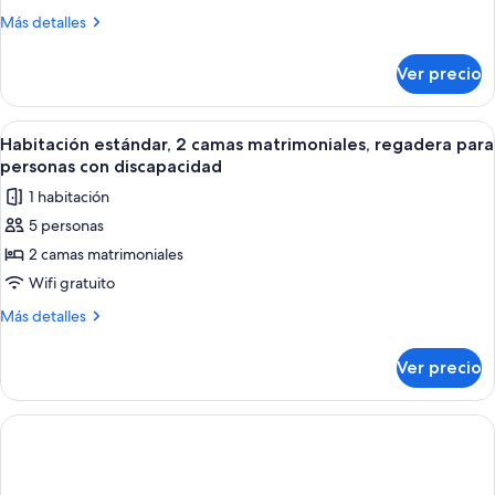
2
Más
Más detalles
camas
detalles
sobre
Queen
Ver precio
Habitación
size,
estándar,
para
2
Abrir
Habitación de hotel con dos camas, pis
5
no
camas
Habitación estándar, 2 camas matrimoniales, regadera para
todas
Queen
fumadores
personas con discapacidad
size,
las
1 habitación
para
fotos
no
5 personas
de
fumadores
2 camas matrimoniales
Habitación
estándar,
Wifi gratuito
2
Más
Más detalles
camas
detalles
sobre
matrimoniales,
Ver precio
Habitación
regadera
estándar,
para
2
personas
camas
matrimoniales,
con
regadera
discapacidad
para