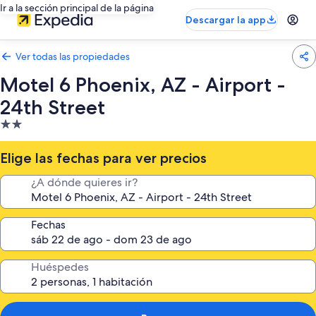
Ir a la sección principal de la página
Descargar la app
Ver todas las propiedades
Motel 6 Phoenix, AZ - Airport -
24th Street
Propiedad
de
2.0
Elige las fechas para ver precios
estrellas
¿A dónde quieres ir?
Fechas
Huéspedes