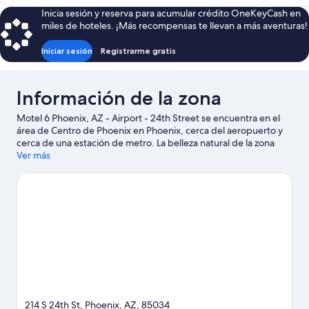
es
Inicia sesión y reserva para acumular crédito OneKeyCash en
de
miles de hoteles. ¡Más recompensas te llevan a más aventuras!
$73
Iniciar sesión
Registrarme gratis
Información de la zona
Motel 6 Phoenix, AZ - Airport - 24th Street se encuentra en el
área de Centro de Phoenix en Phoenix, cerca del aeropuerto y
cerca de una estación de metro. La belleza natural de la zona
puede apreciarse en Desert Botanical Garden y Parque playa
Ver más
Tempe, mientras que Centro de convenciones Phoenix
Convention Center y Talking Stick Resort Amphitheatre son
lugares culturales destacados. Asiste a un evento o partido en
Chase Field, y haz algo de tiempo para conocer Phoenix Zoo,
una de las atracciones imperdibles del lugar.
Visita nuestra guía
de Phoenix
Ver más moteles en Phoenix
214 S 24th St, Phoenix, AZ, 85034