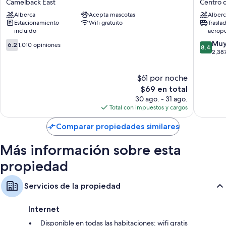
Baños con tinas con regadera
Camelback East
Centro 
Phoenix,
Best
Televisiones con canales por cable
Alberca
Acepta mascotas
Alberc
AZ
Western
Estacionamiento
Wifi gratuito
Trasla
–
Phoenix
Camas infantiles gratuitas, calefacción y escritorios
incluido
aeropu
Sky
Airport
6.2
8.4
Harbor
Centro
Muy
6.2
1,010 opiniones
8.4
de
de
Camelback
de
2,38
10,
10,
East
Phoenix
1,010
Muy
$61 por noche
opiniones
bueno,
El
2,387
$69 en total
precio
opinion
30 ago. - 31 ago.
actual
Total con impuestos y cargos
es
de
Comparar propiedades similares
$69
Más información sobre esta
propiedad
Servicios de la propiedad
Internet
Disponible en todas las habitaciones: wifi gratis