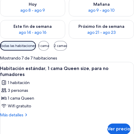
Consulta la disponibilidad para hoy ago 8 - ago 9
Consulta la disponibilidad pa
Hoy
Mañana
ago 8 - ago 9
ago 9 - ago 10
Consulta la disponibilidad para este fin de semana ago 14 - ag
Consulta la disponibilidad pa
Este fin de semana
Próximo fin de semana
ago 14 - ago 16
ago 21 - ago 23
Filtros
Todas las habitaciones
1 cama
2 camas
disponibles
para
Mostrando 7 de 7 habitaciones
las
Abrir
Una habitación de hotel con una cama, 
4
Habitación estándar, 1 cama Queen size, para no
habitaciones
todas
fumadores
las
1 habitación
fotos
3 personas
de
1 cama Queen
Habitación
estándar,
Wifi gratuito
1
Más
Más detalles
cama
detalles
sobre
Queen
Ver precio
Habitación
size,