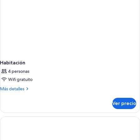
personas
con
discapacidad
Habitación
4 personas
Wifi gratuito
Más
Más detalles
detalles
sobre
Ver precio
Habitación