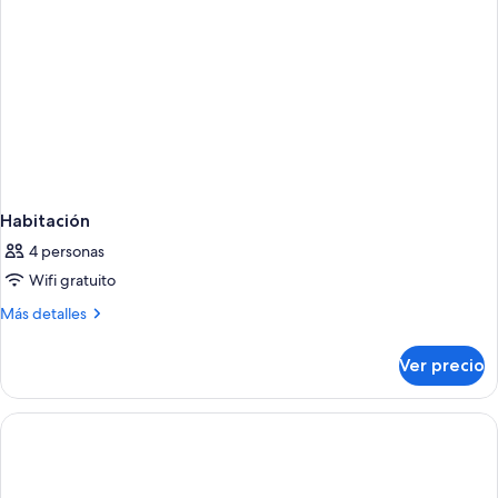
Habitación
4 personas
Wifi gratuito
Más
Más detalles
detalles
sobre
Ver precio
Habitación