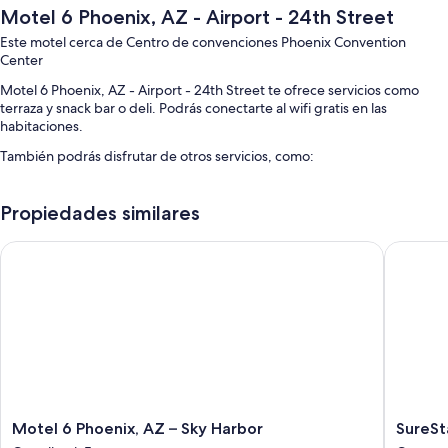
Motel 6 Phoenix, AZ - Airport - 24th Street
Este motel cerca de Centro de convenciones Phoenix Convention
Center
Motel 6 Phoenix, AZ - Airport - 24th Street te ofrece servicios como
terraza y snack bar o deli. Podrás conectarte al wifi gratis en las
habitaciones.
También podrás disfrutar de otros servicios, como:
Alberca al aire libre
Propiedades similares
Estacionamiento gratis
Recepción disponible las 24 horas, máquina expendedora y no se
Motel 6 Phoenix, AZ – Sky Harbor
SureStay
permite fumar en la propiedad
Los huéspedes suelen dejar buenas opiniones de aspectos como la
atención del personal
Características de la habitación
Sus 61 habitaciones brindan comodidades que incluyen aire
acondicionado, además de servicios como wifi gratis.
Otros de los servicios que también disfrutarás son:
Motel
SureSta
Motel 6 Phoenix, AZ – Sky Harbor
SureSt
6
By