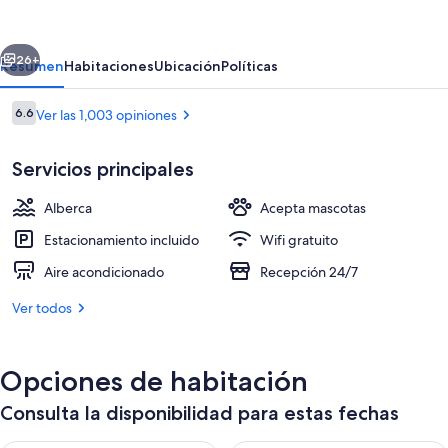
Phoenix,
AZ
erior
Siguiente
-
26+
Resumen
Habitaciones
Ubicación
Políticas
Airport
Opiniones
6.6
Ver las 1,003 opiniones
-
6.6 de 10,
24th
Servicios principales
Street
Alberca
Acepta mascotas
Estacionamiento incluido
Wifi gratuito
Aire acondicionado
Recepción 24/7
Escritorio, cunas gratuitas, wifi gratis
Ver todos
Opciones de habitación
Consulta la disponibilidad para estas fechas