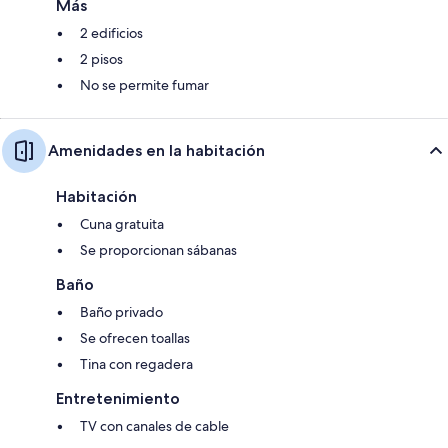
Más
2 edificios
2 pisos
No se permite fumar
Amenidades en la habitación
Habitación
Cuna gratuita
Se proporcionan sábanas
Baño
Baño privado
Se ofrecen toallas
Tina con regadera
Entretenimiento
TV con canales de cable