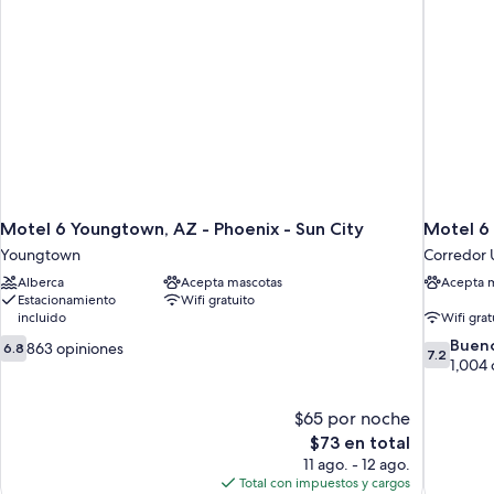
Motel 6 Youngtown, AZ - Phoenix - Sun City
Motel 6
Youngtown
Corredor 
Alberca
Acepta mascotas
Acepta 
Estacionamiento
Wifi gratuito
incluido
Wifi grat
6.8
7.2
Buen
863 opiniones
6.8
7.2
de
de
1,004 
10,
10,
863
Bueno,
$65 por noche
opiniones
1,004
El
$73 en total
opiniones
precio
11 ago. - 12 ago.
actual
Total con impuestos y cargos