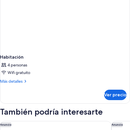
Habitación
4 personas
Wifi gratuito
Más
Más detalles
detalles
sobre
Ver precio
Habitación
También podría interesarte
Motel 6 Youngtown, AZ - Phoenix - Sun City
Motel 6 
Anuncio
Anuncio