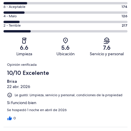
10,
de
es
Puntuación
6 - Aceptable
174
8,
decir,
de
es
Puntuación
4 - Malo
126
Excelente.
6,
decir,
de
Basada
es
Puntuación
2 - Terrible
217
Bueno.
4,
en
decir,
de
Basada
es
296
Aceptable.
2,
en
decir,
de
Basada
es
190
Malo.
6.6
5.6
7.6
1003
en
decir,
de
Basada
Limpieza
Ubicación
Servicio y personal
opiniones
174
Terrible.
1003
en
Opiniones
de
Basada
opiniones
Opinión verificada
126
1003
en
de
10/10 Excelente
opiniones
217
1003
de
Brisa
opiniones
22 abr. 2026
1003
opiniones
Le gustó: Limpieza, servicio y personal, condiciones de la propiedad
Si funcionó bien
Se hospedó 1 noche en abril de 2026
0