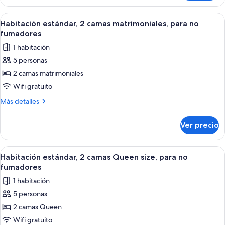
estándar,
para
1
Abrir
Habitación de hotel con dos camas, pi
8
no
cama
Habitación estándar, 2 camas matrimoniales, para no
todas
Queen
fumadores
fumadores
size,
las
1 habitación
para
fotos
no
5 personas
de
fumadores
2 camas matrimoniales
Habitación
estándar,
Wifi gratuito
2
Más
Más detalles
camas
detalles
sobre
matrimoniales,
Ver precio
Habitación
para
estándar,
no
2
Abrir
Habitación de hotel con dos camas, pi
8
fumadores
camas
Habitación estándar, 2 camas Queen size, para no
todas
matrimoniales,
fumadores
para
las
1 habitación
no
fotos
fumadores
5 personas
de
2 camas Queen
Habitación
estándar,
Wifi gratuito