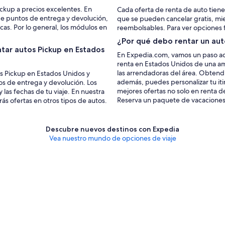
ckup a precios excelentes. En
Cada oferta de renta de auto tiene
e puntos de entrega y devolución,
que se pueden cancelar gratis, mi
cas. Por lo general, los módulos en
reembolsables. Para ver opciones fle
¿Por qué debo rentar un au
tar autos Pickup en Estados
En Expedia.com, vamos un paso ade
renta en Estados Unidos de una amp
las arrendadoras del área. Obten
tos Pickup en Estados Unidos y
además, puedes personalizar tu it
s de entrega y devolución. Los
mejores ofertas no solo en renta d
 las fechas de tu viaje. En nuestra
Reserva un paquete de vacaciones
s ofertas en otros tipos de autos.
Descubre nuevos destinos con Expedia
Vea nuestro mundo de opciones de viaje