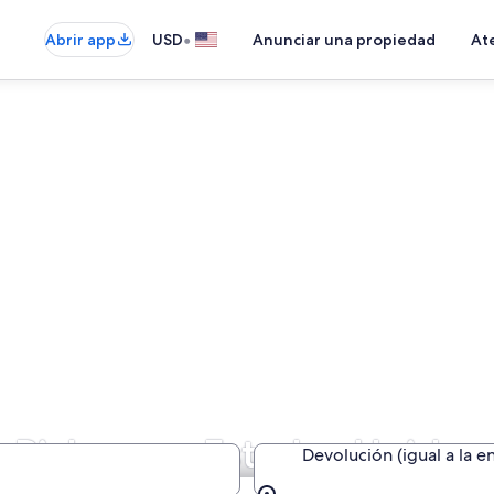
•
Abrir app
USD
Anunciar una propiedad
Ate
 Pickup en Estados Unidos
Devolución (igual a la e