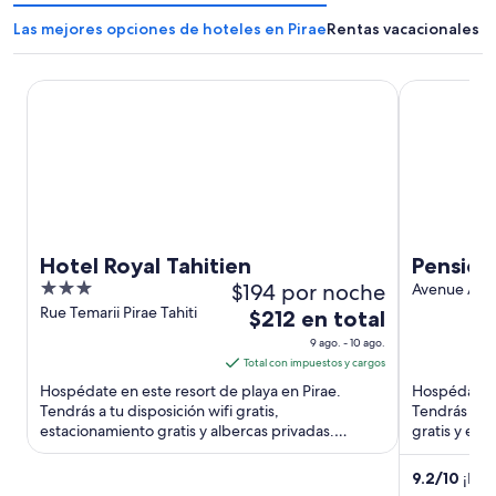
Las mejores opciones de hoteles en Pirae
Rentas vacacionales e
Hotel Royal Tahitien
Pension Par
Hotel Royal Tahitien
Pension
3
$194 por noche
Avenue Arii
Pirae Îles d
out
Rue Temarii Pirae Tahiti
El
$212 en total
of
precio
9 ago. - 10 ago.
5
es
Total con impuestos y cargos
de
Hospédate en este resort de playa en Pirae.
Hospédate e
$212
Tendrás a tu disposición wifi gratis,
Tendrás a tu
estacionamiento gratis y albercas privadas.
en
gratis y est
Nuestros huéspedes destacan la ...
huéspedes de
total
por
9.2
/
10
¡Magn