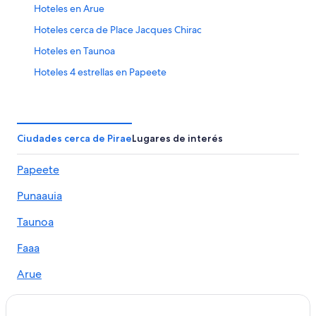
Hoteles en Arue
Hoteles cerca de Place Jacques Chirac
Hoteles en Taunoa
Hoteles 4 estrellas en Papeete
Hoteles 5 estrellas en Papeete
Apart-Hoteles en Papeete
Casas de huéspedes en Papeete
Ciudades cerca de Pirae
Lugares de interés
Casas rurales en Papeete
Papeete
Apartamentos en Papeete
Punaauia
Hostales en Papeete
Hilton Hotels en Papeete
Taunoa
Hoteles con spa en Papeete
Faaa
Hoteles para ir de compras en Papeete
Arue
Hoteles de lujo en Papeete
Mahina
Hoteles en la playa en Papeete