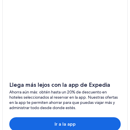
Hoteles románticos en Papeete
Hoteles baratos en Papeete
Hoteles con cocina en Papeete
Hoteles con estacionamiento en Papeete
Hoteles con alberca en Papeete
Hoteles con restaurante en Papeete
Hoteles con hidromasaje en Papeete
Hoteles con traslado del/al aeropuerto en Papeete
Hoteles en Papeete
Villas en Papeete
Llega más lejos con la app de Expedia
Hoteles cerca de Musée de la Perle Robert Wan
Ahorra aún más: obtén hasta un 20% de descuento en
hoteles seleccionados al reservar en la app. Nuestras ofertas
en la app te permiten ahorrar para que puedas viajar más y
administrar todo desde donde estés.
Ir a la app