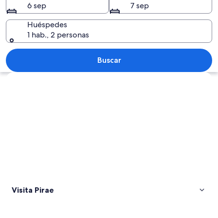
6 sep
7 sep
Huéspedes
1 hab., 2 personas
Una playa con palmeras, cielo azul des
Buscar
Explorar mapa
Visita Pirae