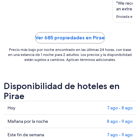
noche
"We received
del
an extremell
9
Enviada el 30
ago
al
10
Ver 685 propiedades en Pirae
ago
Precio más bajo por noche encontrado en las últimas 24 horas, con base
en una estancia de 1 noche para 2 adultos. Los precios y la disponibilidad
están sujetos a cambios. Aplican términos adicionales.
Disponibilidad de hoteles en
Pirae
Consultar
Hoy
7 ago - 8 ago
precios
en
Consultar
Mañana por la noche
8 ago - 9 ago
Pirae
precios
para
en
Consultar
Este fin de semana
7 ago - 9 ago