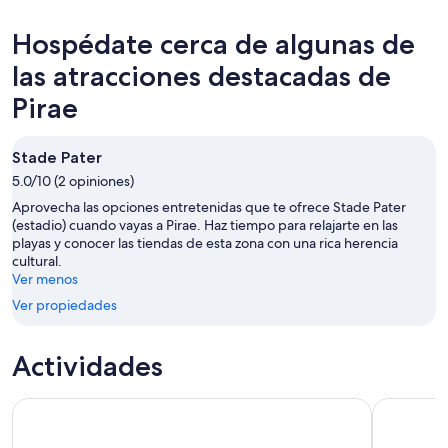
hoy,
Pirae
precios
7
para
en
Hospédate cerca de algunas de
ago
mañana
Pirae
-
por
para
las atracciones destacadas de
8
la
este
Pirae
ago
noche,
fin
8
de
ago
semana,
Stade Pater
-
7
5.0/10 (2 opiniones)
9
ago
Aprovecha las opciones entretenidas que te ofrece Stade Pater
ago
-
(estadio) cuando vayas a Pirae. Haz tiempo para relajarte en las
9
playas y conocer las tiendas de esta zona con una rica herencia
ago
cultural.
Ver menos
Ver propiedades
Actividades
Excursión en 4x4 por Tahití Safari: Cruzando la carretera de
Safari 4x