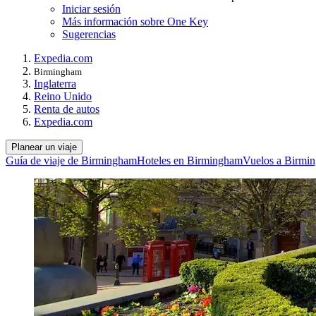
Iniciar sesión
Más información sobre One Key
Sugerencias
Expedia.com
Birmingham
Inglaterra
Reino Unido
Renta de autos
Expedia.com
Planear un viaje
Guía de viaje de Birmingham
Hoteles en Birmingham
Vuelos a Birmi