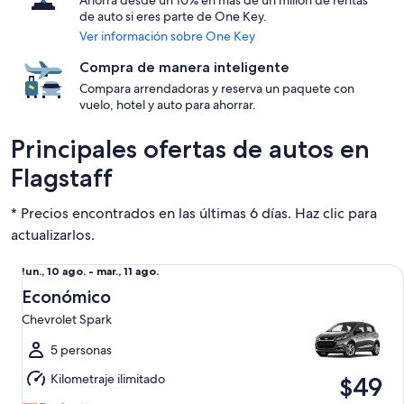
Ahorra desde un 10% en más de un millón de rentas
de auto si eres parte de One Key.
Ver información sobre One Key
Compra de manera inteligente
Compara arrendadoras y reserva un paquete con
vuelo, hotel y auto para ahorrar.
Principales ofertas de autos en
Flagstaff
* Precios encontrados en las últimas 6 días. Haz clic para
actualizarlos.
Económico Chevrolet Spark
Del
lun., 10 ago. - mar., 11 ago.
lun.,
Económico
10
Chevrolet Spark
ago.
al
5 personas
mar.,
Kilometraje ilimitado
$49
11