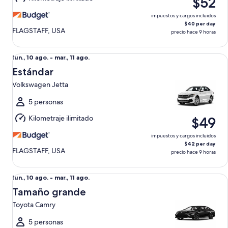
$52
11
ago.
impuestos y cargos incluidos
$40 per day
FLAGSTAFF, USA
precio hace 9 horas
Estándar Volkswagen Jetta
Del
lun., 10 ago. - mar., 11 ago.
lun.,
Estándar
10
Volkswagen Jetta
ago.
al
5 personas
mar.,
Kilometraje ilimitado
$49
11
ago.
impuestos y cargos incluidos
$42 per day
FLAGSTAFF, USA
precio hace 9 horas
Tamaño grande Toyota Camry
Del
lun., 10 ago. - mar., 11 ago.
lun.,
Tamaño grande
10
Toyota Camry
ago.
al
5 personas