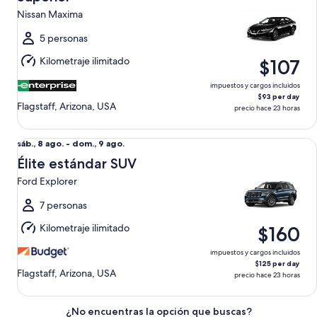
8
Nissan Maxima
ago.
al
5 personas
dom.,
Kilometraje ilimitado
$107
9
ago.
impuestos y cargos incluidos
$93 per day
Flagstaff, Arizona, USA
precio hace 23 horas
Élite estándar SUV Ford Explorer
Del
sáb., 8 ago. - dom., 9 ago.
sáb.,
Élite estándar SUV
8
Ford Explorer
ago.
al
7 personas
dom.,
Kilometraje ilimitado
$160
9
ago.
impuestos y cargos incluidos
$125 per day
Flagstaff, Arizona, USA
precio hace 23 horas
¿No encuentras la opción que buscas?