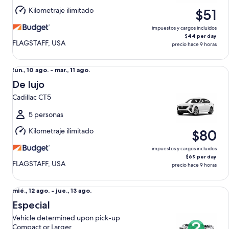
mar.,
Kilometraje ilimitado
$51
11
ago.
impuestos y cargos incluidos
$44 per day
FLAGSTAFF, USA
precio hace 9 horas
De lujo Cadillac CT5
Del
lun., 10 ago. - mar., 11 ago.
lun.,
De lujo
10
Cadillac CT5
ago.
al
5 personas
mar.,
Kilometraje ilimitado
$80
11
ago.
impuestos y cargos incluidos
$69 per day
FLAGSTAFF, USA
precio hace 9 horas
Especial Vehicle determined upon pick-up Compact or Larg
Del
mié., 12 ago. - jue., 13 ago.
mié.,
Especial
12
Vehicle determined upon pick-up
ago.
Compact or Larger