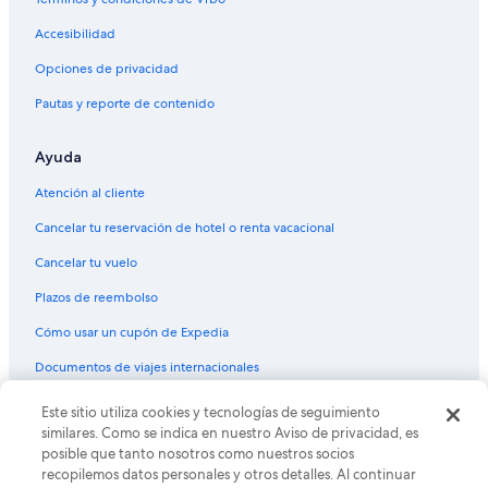
Accesibilidad
Opciones de privacidad
Pautas y reporte de contenido
Ayuda
Atención al cliente
Cancelar tu reservación de hotel o renta vacacional
Cancelar tu vuelo
Plazos de reembolso
Cómo usar un cupón de Expedia
Documentos de viajes internacionales
Este sitio utiliza cookies y tecnologías de seguimiento
© 2026 Expedia, Inc., una empresa de Expedia Group. Todos los
derechos reservados. Expedia y el logo de Expedia son marcas
similares. Como se indica en nuestro Aviso de privacidad, es
registradas o marcas comerciales de Expedia, Inc. CST# 2029030-50.
posible que tanto nosotros como nuestros socios
recopilemos datos personales y otros detalles. Al continuar