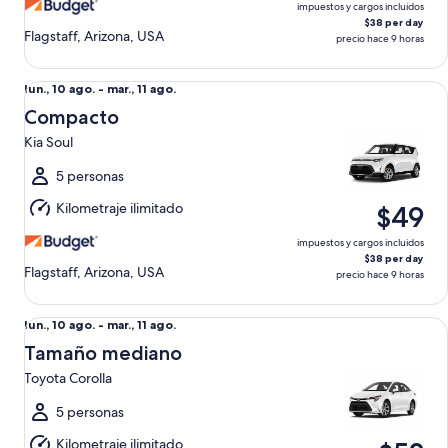
ago.
impuestos y cargos incluidos
$38 per day
Flagstaff, Arizona, USA
precio hace 9 horas
Compacto Kia Soul
Del
lun., 10 ago. - mar., 11 ago.
lun.,
Compacto
10
Kia Soul
ago.
al
5 personas
mar.,
Kilometraje ilimitado
$49
11
ago.
impuestos y cargos incluidos
$38 per day
Flagstaff, Arizona, USA
precio hace 9 horas
Tamaño mediano Toyota Corolla
Del
lun., 10 ago. - mar., 11 ago.
lun.,
Tamaño mediano
10
Toyota Corolla
ago.
al
5 personas
mar.,
Kilometraje ilimitado