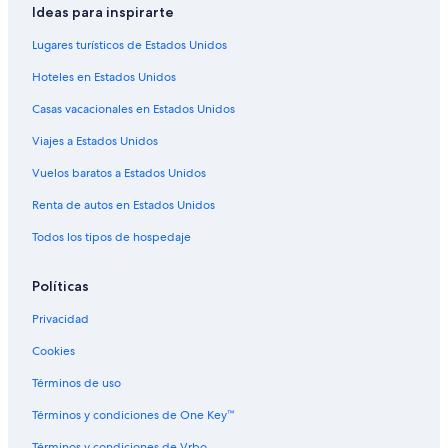
Ideas para inspirarte
Hoteles familiares en Este de Flagstaff
Lugares turísticos de Estados Unidos
Hoteles baratos en Este de Flagstaff
Hoteles en Estados Unidos
Hoteles con desayuno incluido en Este de Flagstaff
Casas vacacionales en Estados Unidos
Hoteles que aceptan mascotas en Este de Flagstaff
Viajes a Estados Unidos
Hoteles en Este de Flagstaff
Vuelos baratos a Estados Unidos
Hoteles cerca de Flagstaff Plaza Shopping Center
Hoteles cerca de Museum of Northern Arizona
Renta de autos en Estados Unidos
Todos los tipos de hospedaje
Políticas
Privacidad
Cookies
Términos de uso
Términos y condiciones de One Key™
Términos y condiciones de Vrbo