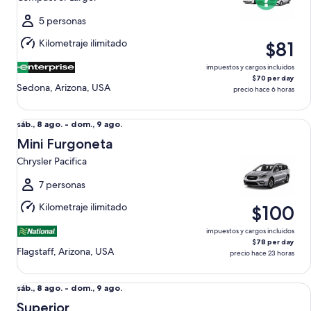
al
jue.,
5 personas
13
Kilometraje ilimitado
$81
ago.
impuestos y cargos incluidos
$70 per day
Sedona, Arizona, USA
precio hace 6 horas
Mini Furgoneta Chrysler Pacifica
Del
sáb., 8 ago. - dom., 9 ago.
sáb.,
Mini Furgoneta
8
Chrysler Pacifica
ago.
al
7 personas
dom.,
Kilometraje ilimitado
$100
9
ago.
impuestos y cargos incluidos
$78 per day
Flagstaff, Arizona, USA
precio hace 23 horas
Superior Nissan Maxima
Del
sáb., 8 ago. - dom., 9 ago.
sáb.,
Superior