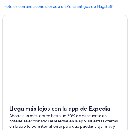
Hoteles con aire acondicionado en Zona antigua de Flagstaff
Hoteles que aceptan mascotas en Zona antigua de Flagstaff
Hoteles en Zona antigua de Flagstaff
Hoteles cerca de Doris Harper White Community Playhouse
Hoteles cerca de Flagstaff Symphony Orchestra
Hoteles con spa en Northern Arizona University
Hoteles todo incluido en Northern Arizona University
Hoteles en Northern Arizona University
Hoteles cerca de Teatro Theatrikos
Campings en Condado de Coconino
Casas vacacionales en Condado de Coconino
Ranchos en Condado de Coconino
Llega más lejos con la app de Expedia
Hoteles baratos en Condado de Coconino
Ahorra aún más: obtén hasta un 20% de descuento en
Hoteles cerca de Continental Country Club
hoteles seleccionados al reservar en la app. Nuestras ofertas
en la app te permiten ahorrar para que puedas viajar más y
Hoteles en Cherry Hill