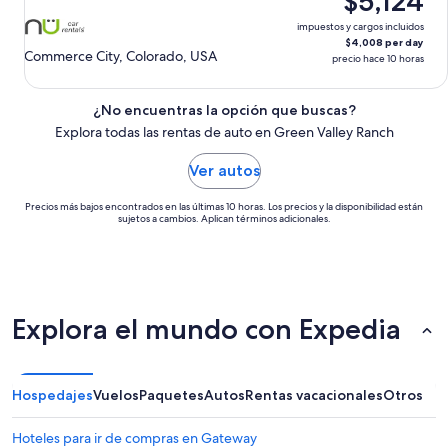
$5,124
10
ago.
impuestos y cargos incluidos
$4,008 per day
Commerce City, Colorado, USA
precio hace 10 horas
¿No encuentras la opción que buscas?
Explora todas las rentas de auto en Green Valley Ranch
Ver autos
Precios más bajos encontrados en las últimas 10 horas. Los precios y la disponibilidad están
sujetos a cambios. Aplican términos adicionales.
Explora el mundo con Expedia
Hospedajes
Vuelos
Paquetes
Autos
Rentas vacacionales
Otros
Hoteles para ir de compras en Gateway