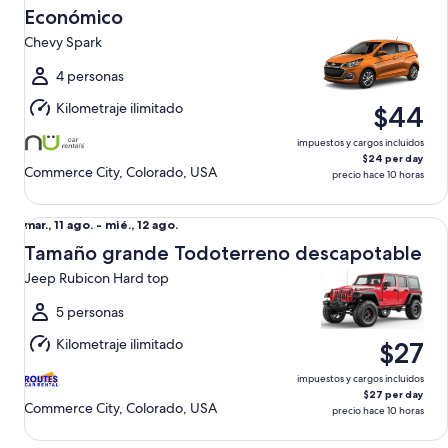
dom.,
Económico
9
Chevy Spark
ago.
al
4 personas
lun.,
Kilometraje ilimitado
$44
10
ago.
impuestos y cargos incluidos
$24 per day
Commerce City, Colorado, USA
precio hace 10 horas
Tamaño grande Todoterreno descapotable Jeep Rubicon H
Del
mar., 11 ago. - mié., 12 ago.
mar.,
Tamaño grande Todoterreno descapotable
11
Jeep Rubicon Hard top
ago.
al
5 personas
mié.,
Kilometraje ilimitado
$27
12
ago.
impuestos y cargos incluidos
$27 per day
Commerce City, Colorado, USA
precio hace 10 horas