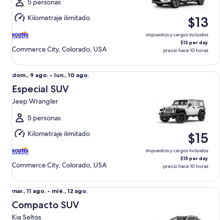
al
5 personas
lun.,
Kilometraje ilimitado
$13
10
ago.
impuestos y cargos incluidos
$13 per day
Commerce City, Colorado, USA
precio hace 10 horas
Especial SUV Jeep Wrangler
Del
dom., 9 ago. - lun., 10 ago.
dom.,
Especial SUV
9
Jeep Wrangler
ago.
al
5 personas
lun.,
Kilometraje ilimitado
$15
10
ago.
impuestos y cargos incluidos
$15 per day
Commerce City, Colorado, USA
precio hace 10 horas
Compacto SUV Kia Seltos
Del
mar., 11 ago. - mié., 12 ago.
mar.,
Compacto SUV
11
Kia Seltos