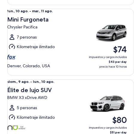
Mini Furgoneta Chrysler Pacifica
Del
lun., 10 ago. - mar., 11 ago.
lun.,
Mini Furgoneta
10
Chrysler Pacifica
ago.
al
7 personas
mar.,
Kilometraje ilimitado
$74
11
ago.
impuestos y cargos incluidos
$43 per day
Denver, Colorado, USA
precio hace 10 horas
Élite de lujo SUV BMW X3 xDrive AWD
Del
dom., 9 ago. - lun., 10 ago.
dom.,
Élite de lujo SUV
9
BMW X3 xDrive AWD
ago.
al
5 personas
lun.,
Kilometraje ilimitado
$80
10
ago.
impuestos y cargos incluidos
$51 per day