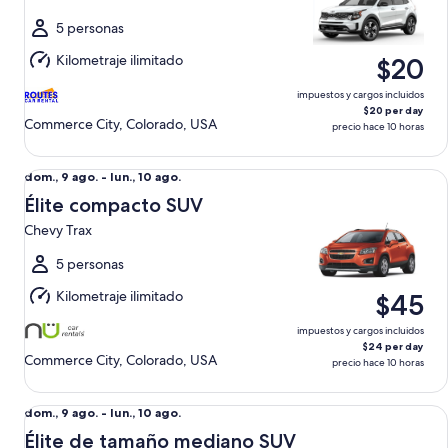
ago.
al
5 personas
mié.,
Kilometraje ilimitado
$20
12
ago.
impuestos y cargos incluidos
$20 per day
Commerce City, Colorado, USA
precio hace 10 horas
Élite compacto SUV Chevy Trax
Del
dom., 9 ago. - lun., 10 ago.
dom.,
Élite compacto SUV
9
Chevy Trax
ago.
al
5 personas
lun.,
Kilometraje ilimitado
$45
10
ago.
impuestos y cargos incluidos
$24 per day
Commerce City, Colorado, USA
precio hace 10 horas
Élite de tamaño mediano SUV Jeep Compass Lattitude
Del
dom., 9 ago. - lun., 10 ago.
dom.,
Élite de tamaño mediano SUV