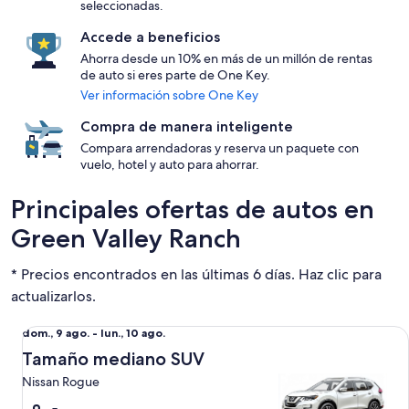
seleccionadas.
Accede a beneficios
Ahorra desde un 10% en más de un millón de rentas
de auto si eres parte de One Key.
Ver información sobre One Key
Compra de manera inteligente
Compara arrendadoras y reserva un paquete con
vuelo, hotel y auto para ahorrar.
Principales ofertas de autos en
Green Valley Ranch
* Precios encontrados en las últimas 6 días. Haz clic para
actualizarlos.
Tamaño mediano SUV Nissan Rogue
Del
dom., 9 ago. - lun., 10 ago.
dom.,
Tamaño mediano SUV
9
Nissan Rogue
ago.