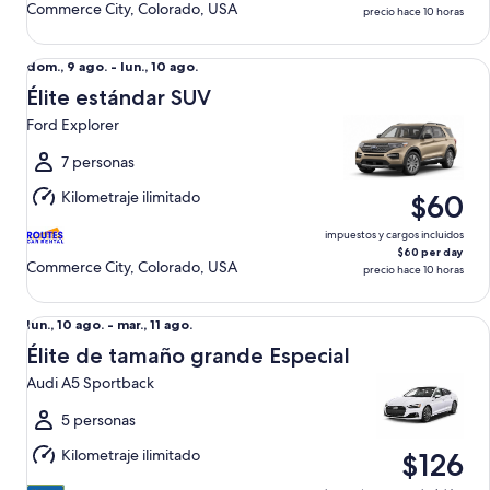
Commerce City, Colorado, USA
precio hace 10 horas
Élite estándar SUV Ford Explorer
Del
dom., 9 ago. - lun., 10 ago.
dom.,
Élite estándar SUV
9
Ford Explorer
ago.
al
7 personas
lun.,
Kilometraje ilimitado
$60
10
ago.
impuestos y cargos incluidos
$60 per day
Commerce City, Colorado, USA
precio hace 10 horas
Élite de tamaño grande Especial Audi A5 Sportback
Del
lun., 10 ago. - mar., 11 ago.
lun.,
Élite de tamaño grande Especial
10
Audi A5 Sportback
ago.
al
5 personas
mar.,
Kilometraje ilimitado
$126
11
ago.