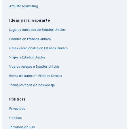
Apartamentos en Aurora
Affiliate Marketing
Ranchos en Aurora
Ideas para inspirarte
Hostales en Aurora
Lugares turísticos de Estados Unidos
Hoteles de Best Western en Aurora
Hoteles en Estados Unidos
Hoteles con concierge en Aurora
Casas vacacionales en Estados Unidos
Hoteles con spa en Aurora
Viajes a Estados Unidos
Hoteles todo incluido en Aurora
Hoteles de ski en Aurora
Vuelos baratos a Estados Unidos
Hoteles en la playa en Aurora
Renta de autos en Estados Unidos
Hoteles familiares en Aurora
Todos los tipos de hospedaje
Hoteles románticos en Aurora
Políticas
Hoteles baratos en Aurora
Privacidad
Hoteles boutique en Aurora
Cookies
Hoteles con cocina en Aurora
Hoteles con alberca en Aurora
Términos de uso