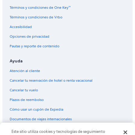
Hoteles con restaurante en Aurora
Términos y condiciones de One Key™
Hoteles con hidromasaje en Aurora
Términos y condiciones de Vrbo
Hoteles con traslado del/al aeropuerto en Aurora
Accesibilidad
Hoteles en la naturaleza en Aurora
Opciones de privacidad
Hoteles gay friendly en Aurora
Pautas y reporte de contenido
Hoteles para fumadores en Aurora
Ayuda
Hoteles que aceptan mascotas en Aurora
Hoteles de La Quinta Inn & Suites en Aurora
Atención al cliente
Hoteles de Motel 6 en Aurora
Cancelar tu reservación de hotel o renta vacacional
Wyndham Hotels en Aurora
Cancelar tu vuelo
Hoteles en Aurora
Plazos de reembolso
Moteles en Aurora
Cómo usar un cupón de Expedia
Posadas en Aurora
Documentos de viajes internacionales
Este sitio utiliza cookies y tecnologías de seguimiento
© 2026 Expedia, Inc., una empresa de Expedia Group. Todos los