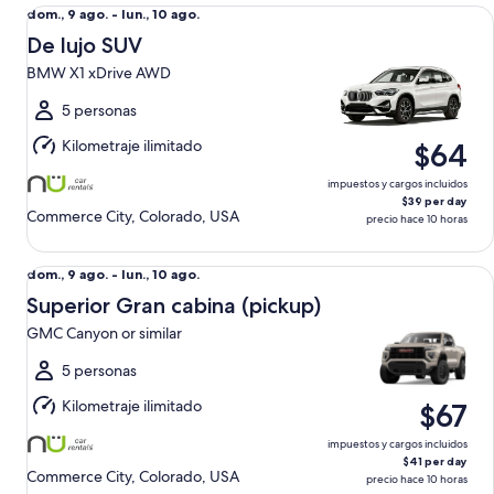
De lujo SUV BMW X1 xDrive AWD
Del
dom., 9 ago. - lun., 10 ago.
dom.,
De lujo SUV
9
BMW X1 xDrive AWD
ago.
al
5 personas
lun.,
Kilometraje ilimitado
$64
10
ago.
impuestos y cargos incluidos
$39 per day
Commerce City, Colorado, USA
precio hace 10 horas
Superior Gran cabina (pickup) GMC Canyon or similar
Del
dom., 9 ago. - lun., 10 ago.
dom.,
Superior Gran cabina (pickup)
9
GMC Canyon or similar
ago.
al
5 personas
lun.,
Kilometraje ilimitado
$67
10
ago.
impuestos y cargos incluidos
$41 per day
Commerce City, Colorado, USA
precio hace 10 horas