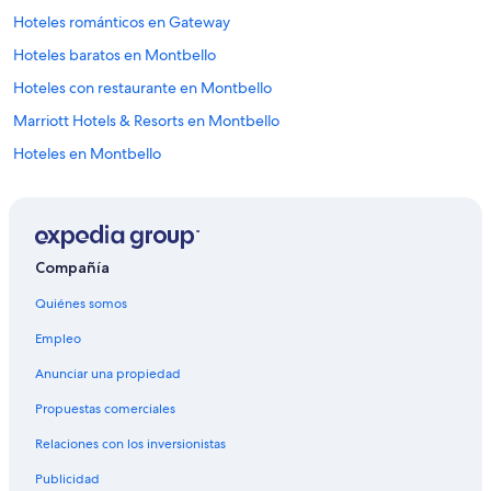
Hoteles románticos en Gateway
Hoteles baratos en Montbello
Hoteles con restaurante en Montbello
Marriott Hotels & Resorts en Montbello
Hoteles en Montbello
Hoteles cerca de Aurora Sports Park
Hoteles cerca de Parada de transporte 61st & Peña station
Hoteles 2 estrellas en Aurora
Compañía
Hoteles 3 estrellas en Aurora
Quiénes somos
Hoteles 5 estrellas en Aurora
Empleo
Cabañas en Aurora
Anunciar una propiedad
Casas de ciudad en Aurora
Propuestas comerciales
Casas de huéspedes en Aurora
Relaciones con los inversionistas
Casas vacacionales en Aurora
Publicidad
Resorts en Aurora