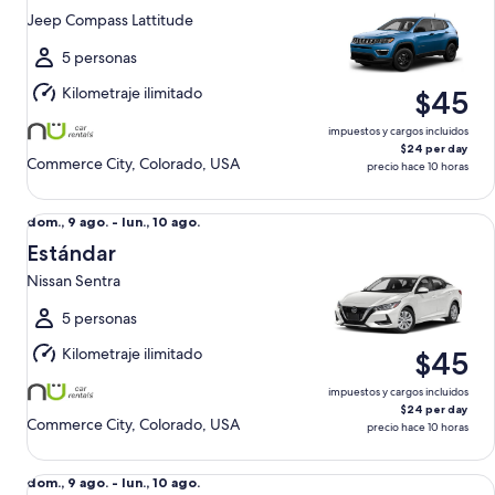
9
Jeep Compass Lattitude
ago.
al
5 personas
lun.,
Kilometraje ilimitado
$45
10
ago.
impuestos y cargos incluidos
$24 per day
Commerce City, Colorado, USA
precio hace 10 horas
Estándar Nissan Sentra
Del
dom., 9 ago. - lun., 10 ago.
dom.,
Estándar
9
Nissan Sentra
ago.
al
5 personas
lun.,
Kilometraje ilimitado
$45
10
ago.
impuestos y cargos incluidos
$24 per day
Commerce City, Colorado, USA
precio hace 10 horas
Económico Chevy Spark
Del
dom., 9 ago. - lun., 10 ago.