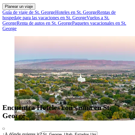
Planear un viaje
Guía de viaje de St. George
Hoteles en St. George
Rentas de
hospedaje para las vacaciones en St. George
Vuelos a St.
George
Renta de autos en St. George
Paquetes vacacionales en St.
George
Encuentra Hoteles con sauna en St.
George
¿A dónde quieres ir?