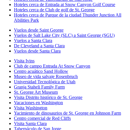
Hoteles cerca de Entrada at Snow Canyon Golf Course
Hoteles cerca de Club de golf de St. George
Hoteles cerca de Parque de la ciudad Thunder Junction All
Abilities Park
Vuelos desde Saint George
Vuelos de Salt Lake City (SLC) a Saint George (SGU)
Vuelos a Santa Clara
De Cleveland a Santa Clara
Vuelos desde Santa Clara
Visita Ivins
Club de campo Entrada At Snow Canyon
Centro acuático Sand Hollow
Museo de vida salvaje Rosenbruch
Universidad Tecnológica de Utah
Granja Staheli Family Farm
St. George Art Museum
Visita Distrito histórico de St. George
Vacaciones en Washington
Visita Washington
Yacimiento de dinosaurios de St. George en Johnson Farm
Centro comercial de Red Cliffs
Visita Santa Clara
Tabernáculo de San Jorge