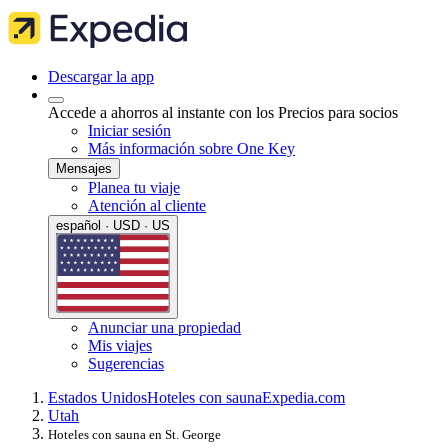
Descargar la app
Accede a ahorros al instante con los Precios para socios
Iniciar sesión
Más información sobre One Key
Mensajes
Planea tu viaje
Atención al cliente
español · USD · US
Anunciar una propiedad
Mis viajes
Sugerencias
Estados Unidos
Hoteles con sauna
Expedia.com
Utah
Hoteles con sauna en St. George