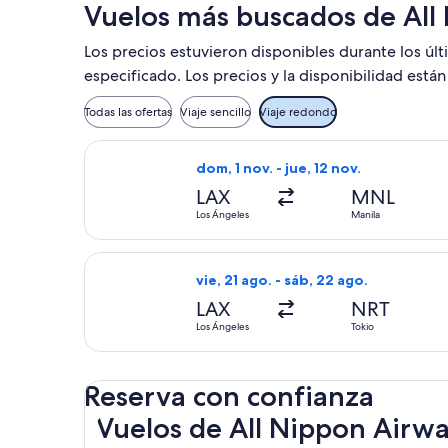
Vuelos más buscados de All
Los precios estuvieron disponibles durante los úl
especificado. Los precios y la disponibilidad está
Todas las ofertas
Viaje sencillo
Viaje redondo
Seleccionar vuelo de All Nippon Airwa
dom, 1 nov. - jue, 12 nov.
LAX
MNL
Los Ángeles
Manila
Seleccionar vuelo de All Nippon Airwa
vie, 21 ago. - sáb, 22 ago.
LAX
NRT
Los Ángeles
Tokio
Reserva con confianza
Vuelos de All Nippon Airways en Expedia.com
Vuelos de All Nippon Airw