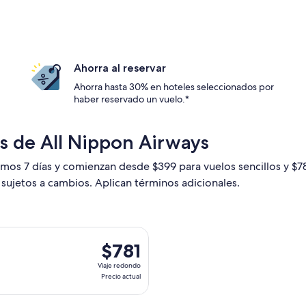
Ahorra al reservar
Ahorra hasta 30% en hoteles seleccionados por
haber reservado un vuelo.*
os de All Nippon Airways
timos 7 días y comienzan desde $399 para vuelos sencillos y $
n sujetos a cambios. Aplican términos adicionales.
ys, con salida el dom, 1 nov. desde Los Ángeles hacia Manila, 
$781
$781
Viaje
Viaje redondo
redondo,
Precio actual
Precio
actual