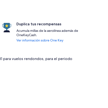
Duplica tus recompensas
Acumula millas de la aerolínea además de
OneKeyCash.
Ver información sobre One Key
781 para vuelos rendondos, para el periodo
con regreso el jue, 12 nov., con precio de $781. Precio actual