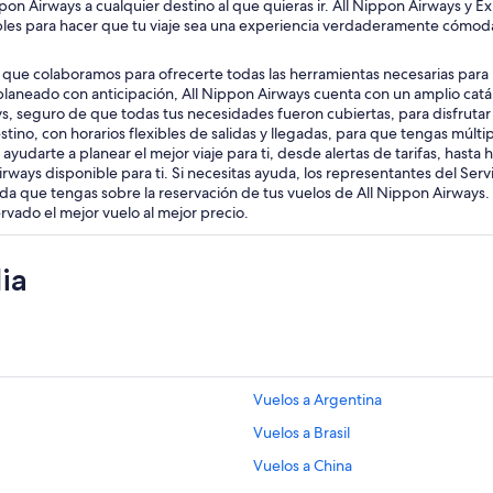
pon Airways a cualquier destino al que quieras ir. All Nippon Airways y E
xibles para hacer que tu viaje sea una experiencia verdaderamente cómod
l que colaboramos para ofrecerte todas las herramientas necesarias para
planeado con anticipación, All Nippon Airways cuenta con un amplio cat
, seguro de que todas tus necesidades fueron cubiertas, para disfrutar d
ino, con horarios flexibles de salidas y llegadas, para que tengas múlti
yudarte a planear el mejor viaje para ti, desde alertas de tarifas, hasta 
ways disponible para ti. Si necesitas ayuda, los representantes del Serv
 duda que tengas sobre la reservación de tus vuelos de All Nippon Airwa
rvado el mejor vuelo al mejor precio.
ia
Vuelos a Argentina
Vuelos a Brasil
Vuelos a China