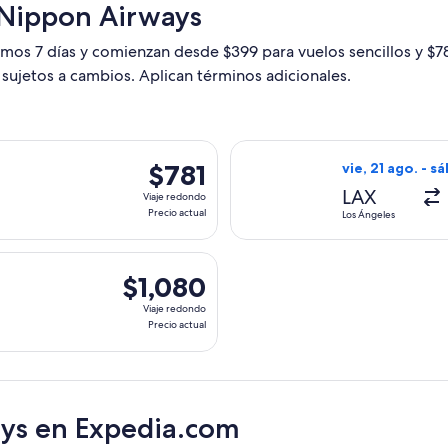
 Nippon Airways
timos 7 días y comienzan desde $399 para vuelos sencillos y $
n sujetos a cambios. Aplican términos adicionales.
ys, con salida el dom, 1 nov. desde Los Ángeles hacia Manila, 
Seleccionar vuel
$781
$781
vie, 21 ago. - s
Viaje
LAX
Viaje redondo
redondo,
Precio actual
Los Ángeles
Precio
actual
ys, con salida el vie, 21 ago. desde Los Ángeles hacia Tokio, 
$1,080
$1,080
Viaje
Viaje redondo
redondo,
Precio actual
Precio
actual
ays en Expedia.com