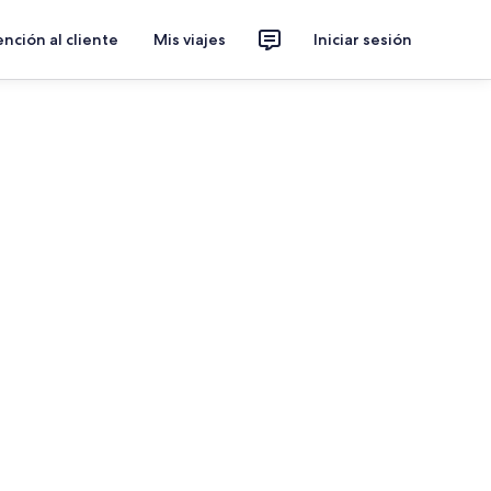
nción al cliente
Mis viajes
Iniciar sesión