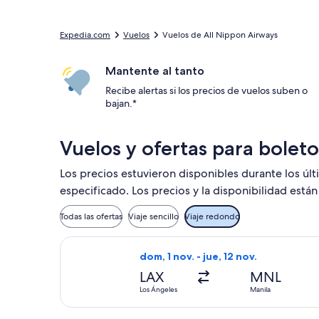
Expedia.com
Vuelos
Vuelos de All Nippon Airways
Mantente al tanto
Recibe alertas si los precios de vuelos suben o
bajan.*
Vuelos y ofertas para bolet
Los precios estuvieron disponibles durante los úl
especificado. Los precios y la disponibilidad está
Todas las ofertas
Viaje sencillo
Viaje redondo
Seleccionar vuelo de All Nippon Airwa
dom, 1 nov. - jue, 12 nov.
LAX
MNL
Los Ángeles
Manila