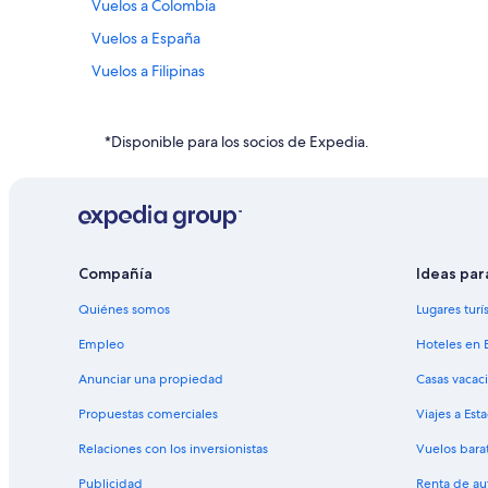
Vuelos a Colombia
Vuelos a España
Vuelos a Filipinas
Vuelos a Grecia
Vuelos a Japón
*Disponible para los socios de Expedia.
Vuelos a Rusia
Vuelos a Tailandia
Amber Air
Blueair
Compañía
Ideas par
Vuelos a Chicago
Quiénes somos
Lugares turí
Darwin Airline SA Lugano
Empleo
Hoteles en 
Evergreen International
Anunciar una propiedad
Casas vacac
Vuelos a Houston
Propuestas comerciales
Viajes a Est
Vuelos a Las Vegas
Relaciones con los inversionistas
Vuelos bara
Vuelos a Miami
Publicidad
Renta de au