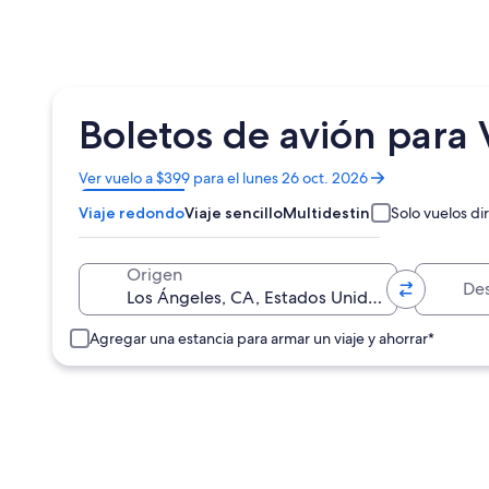
Boletos de avión para
Se
Ver vuelo a $399 para el lunes 26 oct. 2026
abrirá
Viaje redondo
Viaje sencillo
Multidestino
Solo vuelos di
en
una
nueva
Destino
Origen
ventana
Agregar una estancia para armar un viaje y ahorrar*