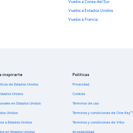
Vuelos a Corea del Sur
Vuelos a Estados Unidos
Vuelos a Francia
Vuelos a Italia
Vuelos a México
Vuelos a Suiza
Vuelos a Turquía
Vuelos a Atlanta
Vuelos a Boston
a inspirarte
Políticas
Cobra Aviation
sticos de Estados Unidos
Privacidad
Vuelos a Destin
Estados Unidos
Cookies
Vuelos a Honolulú
ionales en Estados Unidos
Términos de uso
Vuelos a Key West
ados Unidos
Términos y condiciones de One Key™
Vuelos a Los Ángeles
tos a Estados Unidos
Términos y condiciones de Vrbo
Vuelos a Myrtle Beach
tos en Estados Unidos
Accesibilidad