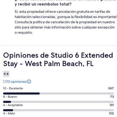
y recibir un reembolso total?
Sí, esta propiedad ofrece cancelación gratuita en tarifas de
habitación seleccionadas, ¡porque la flexibilidad es importante!
Consulta la política de cancelación de la propiedad en nuestro
sitio para obtener más información sobre cualquier excepción
o requisito.
Opiniones
Opiniones de Studio 6 Extended
Stay - West Palm Beach, FL
5.8
1,113 opiniones
Puntuación
10 - Excelente
367
de
Puntuación
8 - Bueno
73
10,
de
es
Puntuación
6 - Aceptable
101
8,
decir,
de
es
Puntuación
4 - Malo
132
Excelente.
6,