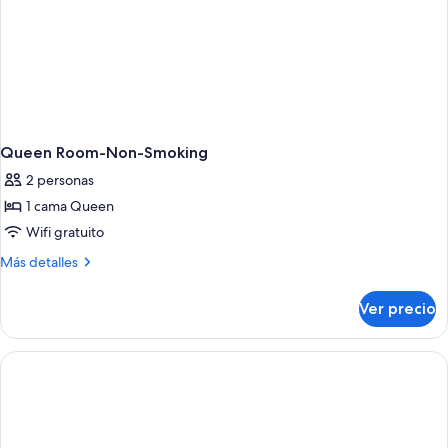
Shower-
Accessible-
Non-
Smoking
Queen Room-Non-Smoking
2 personas
1 cama Queen
Wifi gratuito
Más
Más detalles
detalles
sobre
Ver precio
Queen
Room-
Non-
Smoking