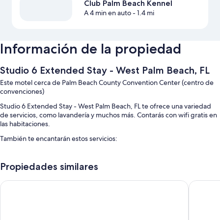
Club Palm Beach Kennel
A 4 min en auto
- 1.4 mi
Información de la propiedad
Studio 6 Extended Stay - West Palm Beach, FL
Este motel cerca de Palm Beach County Convention Center (centro de
convenciones)
Studio 6 Extended Stay - West Palm Beach, FL te ofrece una variedad
de servicios, como lavandería y muchos más. Contarás con wifi gratis en
las habitaciones.
También te encantarán estos servicios:
Estacionamiento gratis
Propiedades similares
Café o té en el lobby, recepción disponible las 24 horas y no se
permite fumar en la propiedad
La Quinta Inn & Suites by Wyndham West Palm Beach Airport
88 Palms
Elevador y máquina expendedora
Las personas suelen dejar muy buenas opiniones sobre aspectos
como la atención del personal