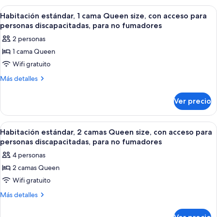
size,
1
Abrir
Habitación de hotel compacta con kit
24
cama
con
Habitación estándar, 1 cama Queen size, con acceso para
todas
Queen
personas discapacitadas, para no fumadores
acceso
size,
las
para
2 personas
con
fotos
personas
acceso
1 cama Queen
de
para
discapacitadas,
Wifi gratuito
Habitación
personas
para
discapacitadas,
estándar,
Más
Más detalles
no
para
detalles
1
no
fumadores
sobre
cama
Ver precio
fumadores
Habitación
Queen
estándar,
size,
1
Abrir
Una habitación de hotel con dos camas, 
26
cama
con
Habitación estándar, 2 camas Queen size, con acceso para
todas
Queen
personas discapacitadas, para no fumadores
acceso
size,
las
para
4 personas
con
fotos
personas
acceso
2 camas Queen
de
para
discapacitadas,
Wifi gratuito
Habitación
personas
para
discapacitadas,
estándar,
Más
Más detalles
no
para
detalles
2
no
fumadores
sobre
camas