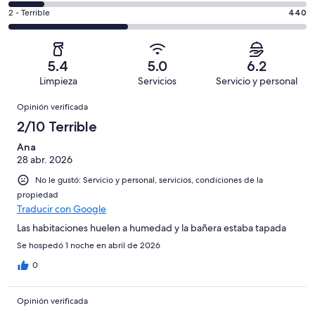
decir,
de
Basada
es
Puntuación
2 - Terrible
440
Bueno.
4,
en
decir,
de
Basada
es
367
Aceptable.
2,
en
decir,
de
Basada
es
73
Malo.
5.4
5.0
6.2
1113
en
decir,
de
Basada
Limpieza
Servicios
Servicio y personal
opiniones
101
Terrible.
1113
en
Opiniones
de
Basada
opiniones
Opinión verificada
132
1113
en
de
2/10 Terrible
opiniones
440
1113
de
Ana
opiniones
28 abr. 2026
1113
opiniones
No le gustó: Servicio y personal, servicios, condiciones de la
propiedad
Traducir con Google
Las habitaciones huelen a humedad y la bañera estaba tapada
Se hospedó 1 noche en abril de 2026
0
Opinión verificada