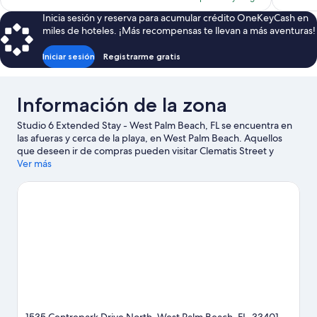
es
Inicia sesión y reserva para acumular crédito OneKeyCash en
de
miles de hoteles. ¡Más recompensas te llevan a más aventuras!
$86
Iniciar sesión
Registrarme gratis
Información de la zona
Studio 6 Extended Stay - West Palm Beach, FL se encuentra en
las afueras y cerca de la playa, en West Palm Beach. Aquellos
que deseen ir de compras pueden visitar Clematis Street y
Worth Avenue, mientras que quienes quieran apreciar la belleza
Ver más
natural de la zona pueden ir a Peanut Island y Playa Lake Worth.
Asiste a un evento o partido en Anfiteatro iTHINK Financial, y haz
algo de tiempo para conocer Rapids Water Park, una de las
atracciones imperdibles del lugar.
Visita nuestra guía de West
Palm Beach
Ver más moteles en West Palm Beach