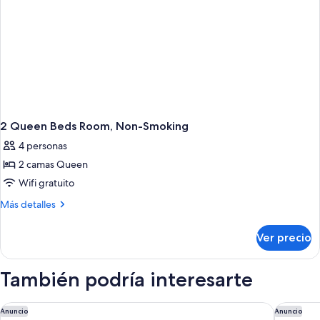
2 Queen Beds Room, Non-Smoking
4 personas
2 camas Queen
Wifi gratuito
Más
Más detalles
detalles
sobre
Ver precio
2
Queen
Beds
También podría interesarte
Room,
Non-
Smoking
Super 8 by Wyndham Lantana West Palm Beach
Motel 6 
Anuncio
Anuncio