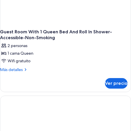
Guest Room With 1 Queen Bed And Roll In Shower-
Accessible-Non-Smoking
2 personas
1 cama Queen
Wifi gratuito
Más
Más detalles
detalles
sobre
Ver precio
Guest
Room
With
1
Queen
Bed
And
Roll
In