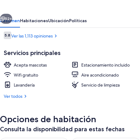
Extended
Stay
erior
Siguiente
-
52+
Resumen
Habitaciones
Ubicación
Políticas
West
Opiniones
5.8
Ver las 1,113 opiniones
Palm
5.8 de 10,
Beach,
Servicios principales
FL
Acepta mascotas
Estacionamiento incluido
Wifi gratuito
Aire acondicionado
Lavandería
Servicio de limpieza
Escritorio, tabla de planchar con planc
Ver todos
Opciones de habitación
Consulta la disponibilidad para estas fechas