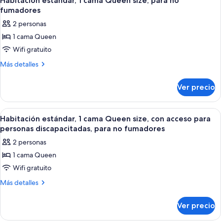
Habitación estándar, 1 cama Queen size, para no
todas
Queen
para
fumadores
size,
las
fumadores
2 personas
para
fotos
fumadores
1 cama Queen
de
Wifi gratuito
Habitación
estándar,
Más
Más detalles
detalles
1
sobre
cama
Ver precio
Habitación
Queen
estándar,
size,
1
Abrir
Habitación de hotel compacta con kit
25
cama
para
Habitación estándar, 1 cama Queen size, con acceso para
todas
Queen
personas discapacitadas, para no fumadores
no
size,
las
fumadores
2 personas
para
fotos
no
1 cama Queen
de
fumadores
Wifi gratuito
Habitación
estándar,
Más
Más detalles
detalles
1
sobre
cama
Ver precio
Habitación
Queen
estándar,