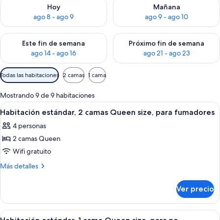
Consulta la disponibilidad para hoy ago 8 - ago 9
Consulta la disponibilidad pa
Hoy
Mañana
ago 8 - ago 9
ago 9 - ago 10
Consulta la disponibilidad para este fin de semana ago 14 - ag
Consulta la disponibilidad pa
Este fin de semana
Próximo fin de semana
ago 14 - ago 16
ago 21 - ago 23
Filtros
Todas las habitaciones
2 camas
1 cama
disponibles
para
Mostrando 9 de 9 habitaciones
las
Abrir
Habitación de hotel con dos camas, tel
35
Habitación estándar, 2 camas Queen size, para fumadores
habitaciones
todas
4 personas
las
2 camas Queen
fotos
de
Wifi gratuito
Habitación
Más
Más detalles
estándar,
detalles
sobre
2
Ver precio
Habitación
camas
estándar,
Queen
2
Abrir
Habitación de hotel compacta con kit
34
size,
camas