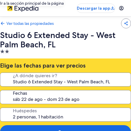
Ir a la sección principal de la página
Descargar la app
Ver todas las propiedades
Studio 6 Extended Stay - West
Palm Beach, FL
Propiedad
de
2.0
Elige las fechas para ver precios
estrellas
¿A dónde quieres ir?
Fechas
Huéspedes