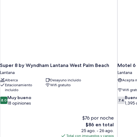
Super 8 by Wyndham Lantana West Palm Beach
Motel 6 
Lantana
Lantana
Alberca
Desayuno incluido
Acepta 
Estacionamiento
Wifi gratuito
incluido
Wifi grat
8.0
7.4
Muy bueno
Buen
8.0
7.4
de
de
18 opiniones
1,395 
10,
10,
Muy
Bueno,
$76 por noche
bueno,
1,395
El
$86 en total
18
opiniones
precio
opiniones
25 ago. - 26 ago.
actual
Total con impuestos y cargos