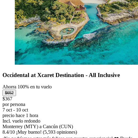
Occidental at Xcaret Destination - All Inclusive
Ahorra 100% en tu vuelo
$652
$367
por persona
7 oct - 10 oct
precio hace 1 hora
Incl. vuelo redondo
Monterrey (MTY) a Cancún (CUN)
8.4
/
10
¡Muy bueno! (5,593 opiniones)