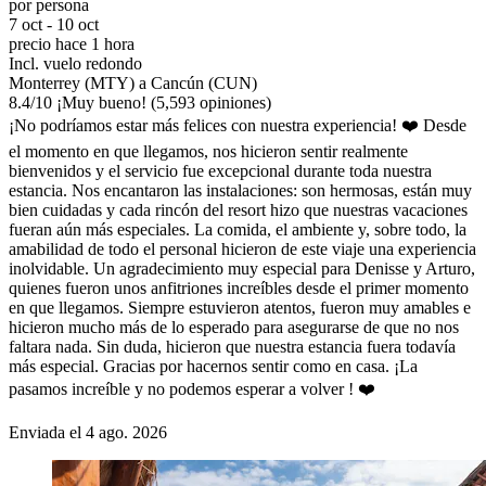
por persona
7 oct - 10 oct
precio hace 1 hora
Incl. vuelo redondo
Monterrey (MTY) a Cancún (CUN)
8.4
/
10
¡Muy bueno! (5,593 opiniones)
¡No podríamos estar más felices con nuestra experiencia! ❤️ Desde
el momento en que llegamos, nos hicieron sentir realmente
bienvenidos y el servicio fue excepcional durante toda nuestra
estancia. Nos encantaron las instalaciones: son hermosas, están muy
bien cuidadas y cada rincón del resort hizo que nuestras vacaciones
fueran aún más especiales. La comida, el ambiente y, sobre todo, la
amabilidad de todo el personal hicieron de este viaje una experiencia
inolvidable. Un agradecimiento muy especial para Denisse y Arturo,
quienes fueron unos anfitriones increíbles desde el primer momento
en que llegamos. Siempre estuvieron atentos, fueron muy amables e
hicieron mucho más de lo esperado para asegurarse de que no nos
faltara nada. Sin duda, hicieron que nuestra estancia fuera todavía
más especial. Gracias por hacernos sentir como en casa. ¡La
pasamos increíble y no podemos esperar a volver ! ❤️
Enviada el 4 ago. 2026