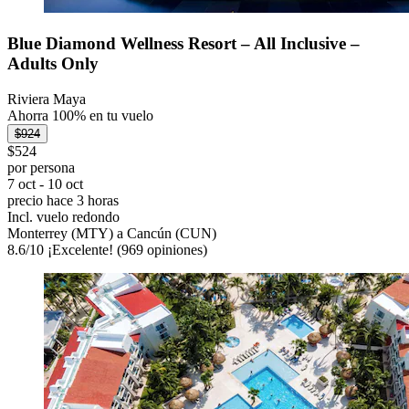
Blue Diamond Wellness Resort – All Inclusive –
Adults Only
Riviera Maya
Ahorra 100% en tu vuelo
$924
$524
por persona
7 oct - 10 oct
precio hace 3 horas
Incl. vuelo redondo
Monterrey (MTY) a Cancún (CUN)
8.6
/
10
¡Excelente! (969 opiniones)