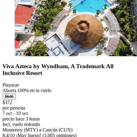
Viva Azteca by Wyndham, A Trademark All
Inclusive Resort
Playacar
Ahorra 100% en tu vuelo
$646
$372
por persona
7 oct - 10 oct
precio hace 3 horas
Incl. vuelo redondo
Monterrey (MTY) a Cancún (CUN)
8.4
/
10
¡Muy bueno! (1,005 opiniones)