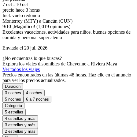
7 oct - 10 oct
precio hace 3 horas
Incl. vuelo redondo
Monterrey (MTY) a Cancún (CUN)
9
/
10
¡Magnífico! (1,019 opiniones)
Excelentes vacaciones, actividades para niños, buenas opciones de
comida y personal super atento
Enviada el 20 jul. 2026
¿No encuentras lo que buscas?
Explora los viajes disponibles de Cheyenne a Riviera Maya
Ver todos los viajes
Precios encontrados en las últimas 48 horas. Haz clic en el anuncio
para ver los precios actualizados.
Duración
3 noches
4 noches
5 noches
6 a 7 noches
Categoría
5 estrellas
4 estrellas y más
3 estrellas y más
2 estrellas y más