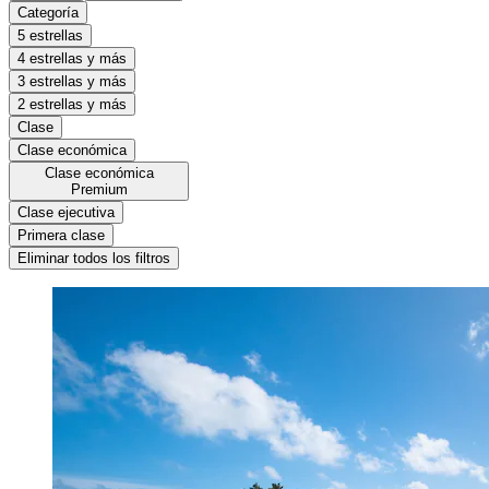
Categoría
5 estrellas
4 estrellas y más
3 estrellas y más
2 estrellas y más
Clase
Clase económica
Clase económica
Premium
Clase ejecutiva
Primera clase
Eliminar todos los filtros