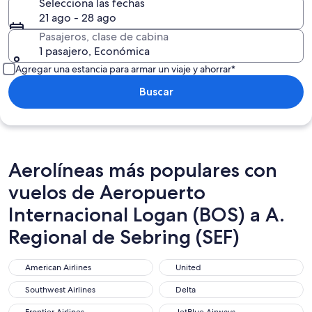
Selecciona las fechas
21 ago - 28 ago
Pasajeros, clase de cabina
1 pasajero, Económica
Agregar una estancia para armar un viaje y ahorrar*
Buscar
Aerolíneas más populares con
vuelos de Aeropuerto
Internacional Logan (BOS) a A.
Regional de Sebring (SEF)
American Airlines
United
American Airlines
United
Southwest Airlines
Delta
Southwest Airlines
Delta
Frontier Airlines
JetBlue Airways