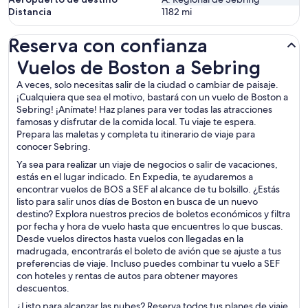
Distancia
1182
mi
Reserva con confianza
Vuelos de Boston a Sebring
Vuelos de Boston a Sebring
A veces, solo necesitas salir de la ciudad o cambiar de paisaje.
¡Cualquiera que sea el motivo, bastará con un vuelo de Boston a
Sebring! ¡Anímate! Haz planes para ver todas las atracciones
famosas y disfrutar de la comida local. Tu viaje te espera.
Prepara las maletas y completa tu itinerario de viaje para
conocer Sebring.
Ya sea para realizar un viaje de negocios o salir de vacaciones,
estás en el lugar indicado. En Expedia, te ayudaremos a
encontrar vuelos de BOS a SEF al alcance de tu bolsillo. ¿Estás
listo para salir unos días de Boston en busca de un nuevo
destino? Explora nuestros precios de boletos económicos y filtra
por fecha y hora de vuelo hasta que encuentres lo que buscas.
Desde vuelos directos hasta vuelos con llegadas en la
madrugada, encontrarás el boleto de avión que se ajuste a tus
preferencias de viaje. Incluso puedes combinar tu vuelo a SEF
con hoteles y rentas de autos para obtener mayores
descuentos.
¿Listo para alcanzar las nubes? Reserva todos tus planes de viaje