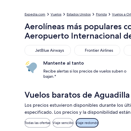
Expedia.com
Vuelos
Estados Unidos
Florida
Vuelos a Or
Aerolíneas más populares c
Aeropuerto Internacional 
JetBlue Airways
Frontier Airlines
Uni
JetBlue Airways
Frontier Airlines
Mantente al tanto
Recibe alertas si los precios de vuelos suben o
bajan.*
Vuelos baratos de Aguadill
Los precios estuvieron disponibles durante los úl
especificado. Los precios y la disponibilidad está
Todas las ofertas
Viaje sencillo
Viaje redondo