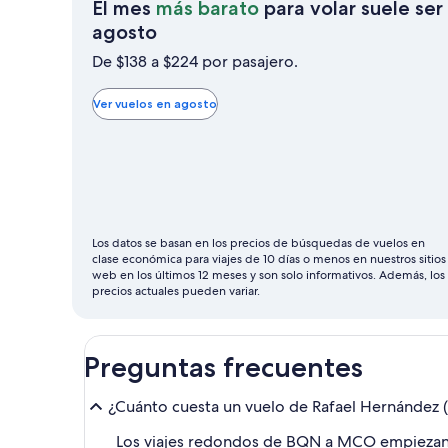
El mes
más barato
para volar suele ser
El
agosto
mes
De $138 a $224 por pasajero.
más
barato
Ver vuelos en agosto
para
volar
suele
ser
agosto
Los datos se basan en los precios de búsquedas de vuelos en
clase económica para viajes de 10 días o menos en nuestros sitios
web en los últimos 12 meses y son solo informativos. Además, los
precios actuales pueden variar.
Preguntas frecuentes
¿Cuánto cuesta un vuelo de Rafael Hernández 
Los viajes redondos de BQN a MCO empiezan des