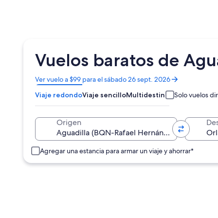
Vuelos baratos de Agu
Se
Ver vuelo a $99 para el sábado 26 sept. 2026
abrirá
Viaje redondo
Viaje sencillo
Multidestino
Solo vuelos di
en
una
nueva
Origen
Des
ventana
Agregar una estancia para armar un viaje y ahorrar*