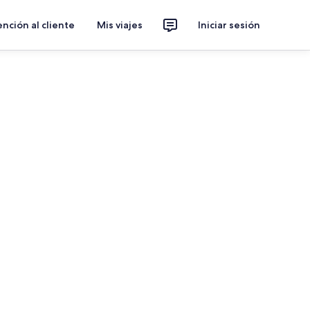
nción al cliente
Mis viajes
Iniciar sesión