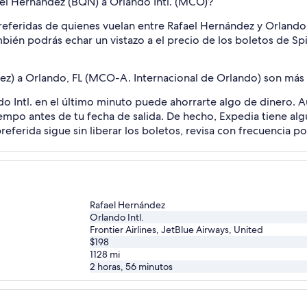
ael Hernández (BQN) a Orlando Intl. (MCO)?
eferidas de quienes vuelan entre Rafael Hernández y Orlando In
ién podrás echar un vistazo a el precio de los boletos de Spir
z) a Orlando, FL (MCO-A. Internacional de Orlando) son más 
do Intl. en el último minuto puede ahorrarte algo de dinero. 
empo antes de tu fecha de salida. De hecho, Expedia tiene alg
eferida sigue sin liberar los boletos, revisa con frecuencia po
Rafael Hernández
Orlando Intl.
Frontier Airlines, JetBlue Airways, United
$198
1128
mi
2 horas, 56 minutos