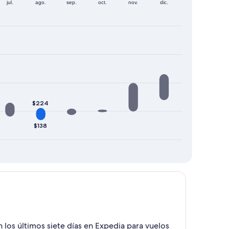
jul.
ago.
sep.
oct.
nov.
dic.
$224
$138
los últimos siete días en Expedia para vuelos