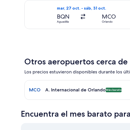
Seleccionar vuelo de Frontier Airline
mar, 27 oct. - sáb, 31 oct.
BQN
MCO
Aguadilla
Orlando
Otros aeropuertos cerca de
Los precios estuvieron disponibles durante los últi
Seleccionar vuelo a A. Internacional de Orlando 
MCO
A. Internacional de Orlando
Más barato
Encuentra el mes barato par