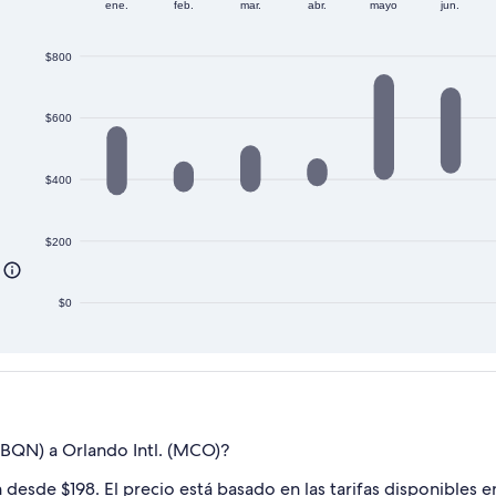
ene.
feb.
mar.
abr.
mayo
jun.
$800
$600
$400
$200
$0
(BQN) a Orlando Intl. (MCO)?
de $198. El precio está basado en las tarifas disponibles en 