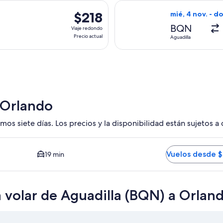
actual
s, con salida el mar, 27 oct. desde Aguadilla hacia Orlando, con
Seleccionar vuel
$218
$218
mié, 4 nov. - d
Viaje
BQN
Viaje redondo
redondo,
Precio actual
Aguadilla
Precio
actual
 Orlando
mos siete días. Los precios y la disponibilidad están sujetos a
MCO. Opción más barata disponible. El tiempo promedio del tr
Vuelos desde 
19 min
a volar de Aguadilla (BQN) a Orla