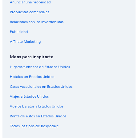
Hoteles en Chácara Cachoeira
Anunciar una propiedad
Hoteles en Taquarussú
Propuestas comerciales
Hoteles en Terenos
Relaciones con los inversionistas
Hoteles 2 estrellas en Sidrolandia
Publicidad
Hoteles en Sidrolandia
Affiliate Marketing
Hoteles en Vila Saraiva
Ideas para inspirarte
Hoteles en Vila Nasser
Hoteles en Ribas do Rio Pardo
Lugares turísticos de Estados Unidos
Hoteles cerca de Centro Comercial Campo Grande
Hoteles en Estados Unidos
Hoteles cerca de Centro comercial Norte Sul Plaza Shopping
Casas vacacionales en Estados Unidos
Hoteles en Nova São Bento
Viajes a Estados Unidos
Hoteles para ir de compras en Mato Grosso del Sur
Vuelos baratos a Estados Unidos
Hoteles de negocios en Mato Grosso del Sur
Renta de autos en Estados Unidos
Hoteles en la playa en Mato Grosso del Sur
Todos los tipos de hospedaje
Hoteles baratos en Mato Grosso del Sur