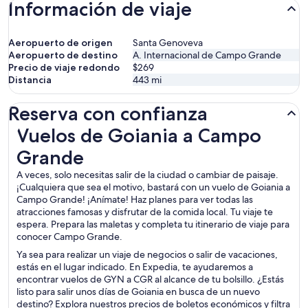
Información de viaje
Aeropuerto de origen
Santa Genoveva
Aeropuerto de destino
A. Internacional de Campo Grande
Precio de viaje redondo
$269
Distancia
443
mi
Reserva con confianza
Vuelos de Goiania a Campo Grande
Vuelos de Goiania a Campo
Grande
A veces, solo necesitas salir de la ciudad o cambiar de paisaje.
¡Cualquiera que sea el motivo, bastará con un vuelo de Goiania a
Campo Grande! ¡Anímate! Haz planes para ver todas las
atracciones famosas y disfrutar de la comida local. Tu viaje te
espera. Prepara las maletas y completa tu itinerario de viaje para
conocer Campo Grande.
Ya sea para realizar un viaje de negocios o salir de vacaciones,
estás en el lugar indicado. En Expedia, te ayudaremos a
encontrar vuelos de GYN a CGR al alcance de tu bolsillo. ¿Estás
listo para salir unos días de Goiania en busca de un nuevo
destino? Explora nuestros precios de boletos económicos y filtra