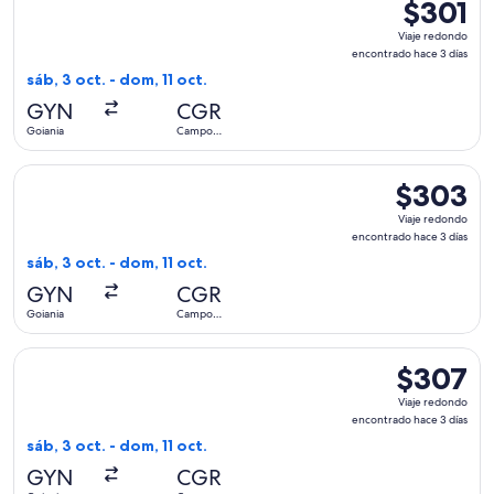
$301
$301
Viaje
Viaje redondo
redondo,
encontrado hace 3 días
encontrad
sáb, 3 oct. - dom, 11 oct.
hace
GYN
CGR
3
Goiania
Campo
días
Grande
Seleccionar vuelo de Azul, con salida el sáb, 3 oct. desde 
$303
$303
Viaje
Viaje redondo
redondo,
encontrado hace 3 días
encontrado
sáb, 3 oct. - dom, 11 oct.
hace
GYN
CGR
3
Goiania
Campo
días
Grande
Seleccionar vuelo de Azul, con salida el sáb, 3 oct. desde 
$307
$307
Viaje
Viaje redondo
redondo,
encontrado hace 3 días
encontrado
sáb, 3 oct. - dom, 11 oct.
hace
GYN
CGR
3