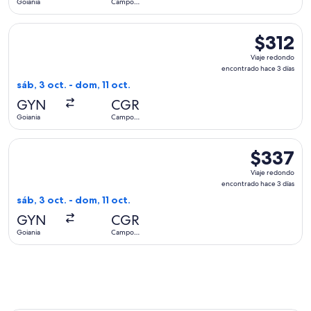
Goiania
Campo
días
Grande
Seleccionar vuelo de Azul, con salida el sáb, 3 oct. desde G
$312
$312
Viaje
Viaje redondo
redondo,
encontrado hace 3 días
encontrad
sáb, 3 oct. - dom, 11 oct.
hace
GYN
CGR
3
Goiania
Campo
días
Grande
Seleccionar vuelo de LATAM Airlines Group, con salida el sá
$337
$337
Viaje
Viaje redondo
redondo,
encontrado hace 3 días
encontrado
sáb, 3 oct. - dom, 11 oct.
hace
GYN
CGR
3
Goiania
Campo
días
Grande