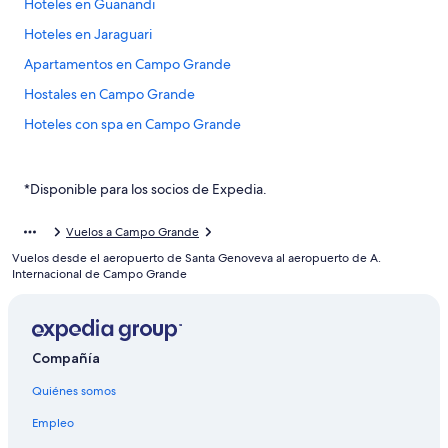
Hoteles en Guanandi
Hoteles en Jaraguari
Apartamentos en Campo Grande
Hostales en Campo Grande
Hoteles con spa en Campo Grande
Hoteles de lujo en Campo Grande
Hoteles en la playa en Campo Grande
*Disponible para los socios de Expedia.
Hoteles cerca del lago en Campo Grande
Vuelos a Campo Grande
Hoteles con estacionamiento en Campo Grande
Vuelos desde el aeropuerto de Santa Genoveva al aeropuerto de A.
Hoteles que aceptan mascotas en Campo Grande
Internacional de Campo Grande
Hoteles en Campo Grande
Hoteles en Monte Líbano
Compañía
Hoteles en Boa Sorte
Quiénes somos
Hoteles en Villa Quito
Hoteles en Mata do Jacinto
Empleo