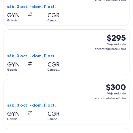
encontrad
sáb, 3 oct. - dom, 11 oct.
hace
GYN
CGR
3
Goiania
Campo
días
Grande
Seleccionar vuelo de Azul, con salida el sáb, 3 oct. desde 
$295
$295
Viaje
Viaje redondo
redondo,
encontrado hace 3 días
encontrado
sáb, 3 oct. - dom, 11 oct.
hace
GYN
CGR
3
Goiania
Campo
días
Grande
Seleccionar vuelo de Azul, con salida el sáb, 3 oct. desde 
$300
$300
Viaje
Viaje redondo
redondo,
encontrado hace 3 días
encontrado
sáb, 3 oct. - dom, 11 oct.
hace
GYN
CGR
3
Goiania
Campo
días
Grande
Seleccionar vuelo de Azul, con salida el sáb, 3 oct. desde 