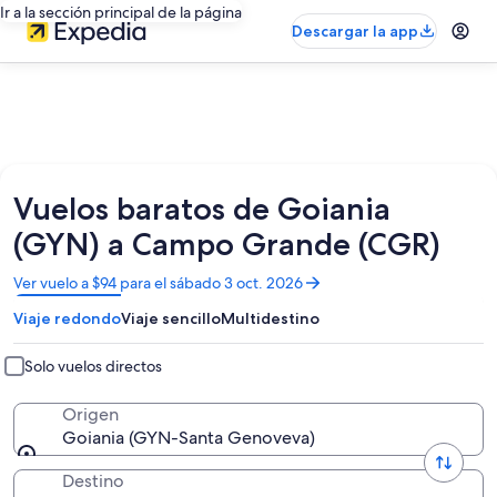
Ir a la sección principal de la página
Descargar la app
Vuelos baratos de Goiania
(GYN) a Campo Grande (CGR)
Se
Ver vuelo a $94 para el sábado 3 oct. 2026
abrirá
Viaje redondo
Viaje sencillo
Multidestino
en
una
nueva
Solo vuelos directos
ventana
Origen
Goiania (GYN-Santa Genoveva)
Destino