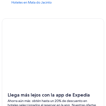
Hoteles en Mata do Jacinto
Hoteles en Chácara Cachoeira
Hoteles en Vila Saraiva
Hoteles en Taquarussú
Hoteles cerca de A. Internacional de Campo Grande
Hoteles cerca de Centro Comercial Campo Grande
Hoteles en Vila Nasser
Hoteles en José Abrão
Hoteles en Núcleo Industrial
Hoteles en Vila Oriente
Hoteles cerca de Centro comercial Norte Sul Plaza
Shopping
Hoteles en Aero Rancho
Hoteles para ir de compras en Mato Grosso del Sur
Llega más lejos con la app de Expedia
Hoteles de negocios en Mato Grosso del Sur
Ahorra aún más: obtén hasta un 20% de descuento en
hoteles seleccionados al reservar en la app. Nuestras ofertas
Hoteles en la playa en Mato Grosso del Sur