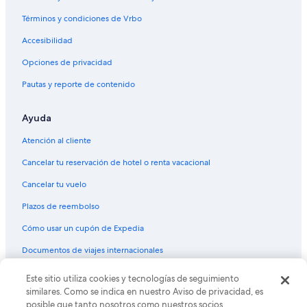
Términos y condiciones de Vrbo
Accesibilidad
Opciones de privacidad
Pautas y reporte de contenido
Ayuda
Atención al cliente
Cancelar tu reservación de hotel o renta vacacional
Cancelar tu vuelo
Plazos de reembolso
Cómo usar un cupón de Expedia
Documentos de viajes internacionales
© 2026 Expedia, Inc., una empresa de Expedia Group. Todos los
Este sitio utiliza cookies y tecnologías de seguimiento
derechos reservados. Expedia y el logo de Expedia son marcas
similares. Como se indica en nuestro Aviso de privacidad, es
registradas o marcas comerciales de Expedia, Inc. CST# 2029030-50.
posible que tanto nosotros como nuestros socios