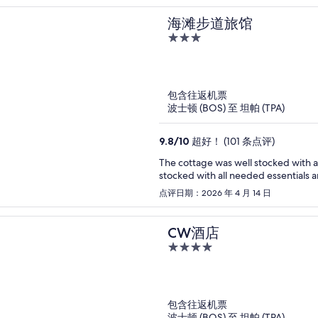
海滩步道旅馆
3
out
of
5
包含往返机票
波士顿 (BOS) 至 坦帕 (TPA)
9.8
/
10
超好！ (101 条点评)
The cottage was well stocked with a snack 
stocked with all needed essentials a
点评日期：2026 年 4 月 14 日
CW酒店
4
out
of
5
包含往返机票
波士顿 (BOS) 至 坦帕 (TPA)