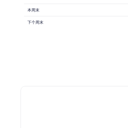
看
罗
查
佛
本周末
里
看
罗
达
查
佛
下个周末
里
乐
看
罗
达
高
佛
里
乐
®
罗
达
乐
高
里
乐
园
®
达
乐
高
附
乐
园
®
近
乐
高
附
今
园
®
近
晚
乐
附
明
的
园
近
晚
住
佛罗里达乐高乐园酒店
附
的
的
宿
近
本
住
价
的
周
宿
格，
下
末
价
入
周
住
格，
住
末
宿
入
日