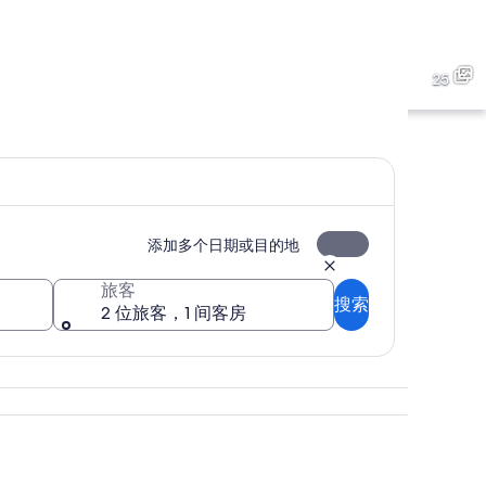
乐高®乐园
佛罗里达乐高®乐园
25
乐高®乐园
佛罗里达乐高®乐园
添加多个日期或目的地
旅客
搜索
2 位旅客，1 间客房