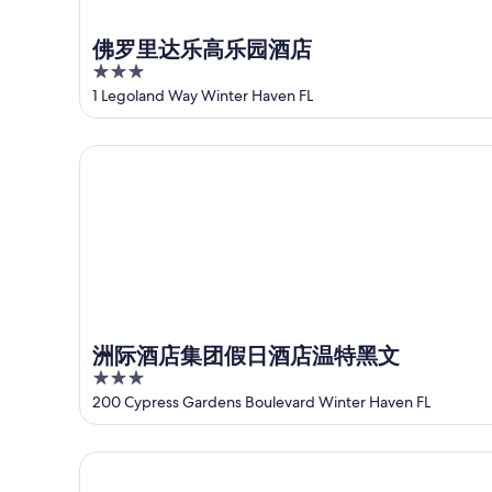
住
价
住
期
宿
格，
日
为
佛罗里达乐高乐园酒店
价
入
期
8
3
格，
住
月
为
out
1 Legoland Way Winter Haven FL
入
日
6
8
of
住
日
月
期
5
日
-
7
为
洲际酒店集团假日酒店温特黑文
8
日
期
8
月
-
月
为
7
8
7
8
日
月
日
月
8
-
14
日
8
日
月
-
9
8
洲际酒店集团假日酒店温特黑文
日
月
3
16
out
200 Cypress Gardens Boulevard Winter Haven FL
日
of
5
乐高乐园海盗岛酒店