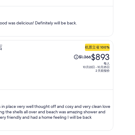
$1,629，
现
价
od was delicious! Definitely will be back.
为
每
人
$990
店
机票立省 100%
原
$893
$1,366
价
每人
为
10月22日 - 10月25日
2 天前报价
每
人
$1,366，
现
价
 thought off and cosy and very clean love
为
ing the shells all over and beach was amazing shower and
每
beach chairs was in place staff was very friendly and had a home feeling I will be back
人
$893