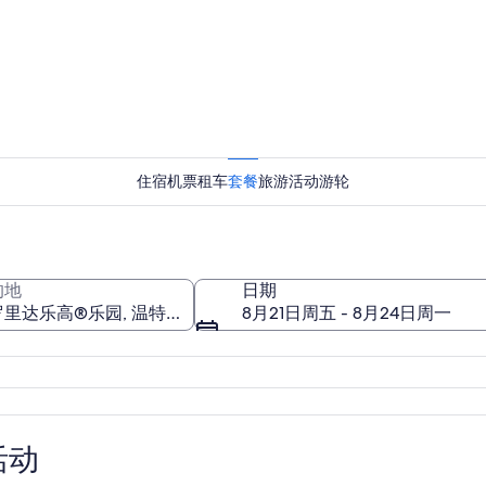
佛罗里达
住宿
机票
租车
套餐
旅游活动
游轮
佛罗里达
的地
日期
8月21日周五 - 8月24日周一
园
活动