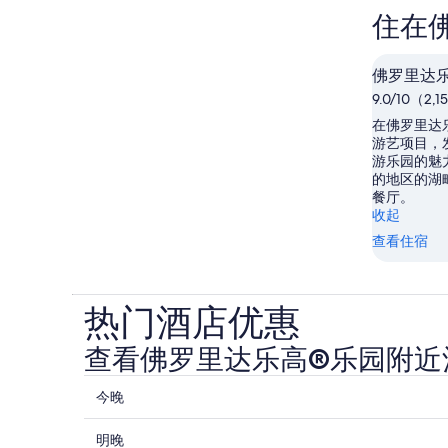
住在
佛罗里达
9.0/10（2
在佛罗里达
游艺项目，
游乐园的魅
的地区的湖
餐厅。
收起
查看住宿
热门酒店优惠
查看佛罗里达乐高®乐园附近
查
今晚
看
查
佛
明晚