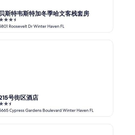
贝斯特韦斯特加冬季哈文客栈套房
3.5
out
5801 Roosevelt Dr Winter Haven FL
of
5
15号街区酒店
215号街区酒店
2.5
out
5665 Cypress Gardens Boulevard Winter Haven FL
of
5
rePit-Dock-Sunsets-Legoland
日避风港万怡酒店