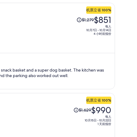
机票立省 100%
原
$851
$1,279
价
每人
为
10月7日 - 10月14日
4 小时前报价
每
人
$1,279，
现
价
basket and a super dog basket. The kitchen was
为
nd the parking also worked out well.
每
人
$851
机票立省 100%
原
$990
$1,629
价
每人
为
10月15日 - 10月22日
1 天前报价
每
人