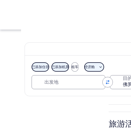
已添加住宿
已添加机票
租车
经济舱
出发地
目
佛罗里达乐高®乐
浏览地图
旅游