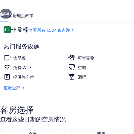
酒
一个
下一个
店
38+
概述
客房
地点
政策
伦
点
非常棒
8.4
查看所有 1,004 条点评
敦
8.4/10
评
哈
热门服务设施
默
含早餐
可带宠物
史
免费 Wi-Fi
空调
密
提供停车位
酒吧
外观
斯
查看全部
的
照
片
客房选择
库
查看这些日期的空房情况
查看今晚的空房情况：8月 6 - 8月 7
查看明天的空房情况：8月 7 - 8