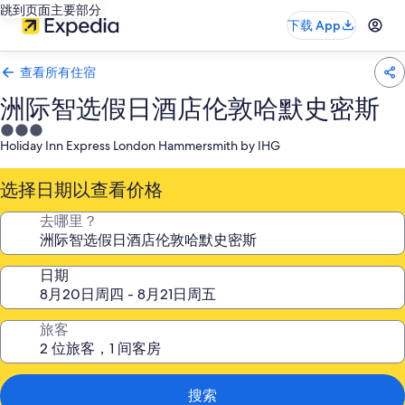
跳到页面主要部分
下载 App
查看所有住宿
洲际智选假日酒店伦敦哈默史密斯
3.0
Holiday Inn Express London Hammersmith by IHG
星
住
选择日期以查看价格
宿
去哪里？
日期
旅客
搜索