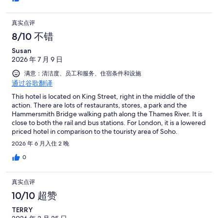
真实点评
8/10 不错
Susan
2026 年 7 月 9 日
满意：清洁度、员工和服务、住宿条件和设施
通过谷歌翻译
This hotel is located on King Street, right in the middle of the
action. There are lots of restaurants, stores, a park and the
Hammersmith Bridge walking path along the Thames River. It is
close to both the rail and bus stations. For London, it is a lowered
priced hotel in comparison to the touristy area of Soho.
Breakfast was good and there was a bar offering drinks in the
2026 年 6 月入住 2 晚
common area but we did not experience it. The staff was
helpful.
0
真实点评
10/10 超赞
TERRY