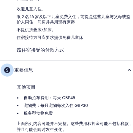
欢迎儿童入住。
限 2 名 16 岁及以下儿童免费入住，前提是这些儿童与父母或监
护人同住一间房并共用现有床褥
不提供折叠床/加床。
住宿接待方可应要求提供免费儿童床
该住宿接受的付款方式
重要信息
其他项目
自助泊车费用：每天 GBP45
宠物费：每只宠物每次入住 GBP30
服务型动物免费
上面所列内容可能并不完整。这些费用和押金可能不包括税款，
并且可能会随时发生变化。