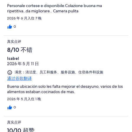
Personale cortese e disponibile.Colazione buona ma
ripetitiva..da migliorare.. Camera pulita
2026 年 6 月入住 7 晚
0
真实点评
8/10 不错
Isabel
2026 年 5 月 11 日
满意：清洁度、员工和服务、服务设施、住宿条件和设施
通过谷歌翻译
Buena ubicación solo les falta mejorar el desayuno, varios de los
alimentos estaban cocinados de mas.
2026 年 5 月入住 1 晚
0
真实点评
10/10 超赞