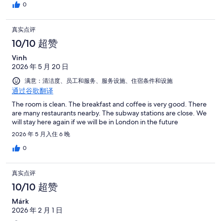
0
真实点评
10/10 超赞
Vinh
2026 年 5 月 20 日
满意：清洁度、员工和服务、服务设施、住宿条件和设施
通过谷歌翻译
The room is clean. The breakfast and coffee is very good. There
are many restaurants nearby. The subway stations are close. We
will stay here again if we will be in London in the future
2026 年 5 月入住 6 晚
0
真实点评
10/10 超赞
Márk
2026 年 2 月 1 日