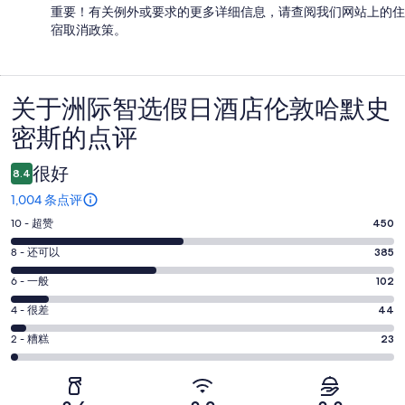
重要！有关例外或要求的更多详细信息，请查阅我们网站上的住
宿取消政策。
关于洲际智选假日酒店伦敦哈默史
点
密斯的点评
评
很好
8.4
1,004 条点评
10
10 - 超赞
450
分
8
8 - 还可以
385
-
分
超
6
6 - 一般
102
-
分
赞。
还
4
4 - 很差
44
-
450
分
可
一
2
条
2 - 糟糕
23
-
以。
分
般。
好
很
385
-
102
评，
差。
条
糟
条
共