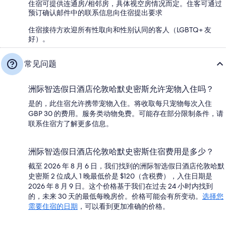
住宿可提供连通房/相邻房，具体视空房情况而定。住客可通过
预订确认邮件中的联系信息向住宿提出要求
住宿接待方欢迎所有性取向和性别认同的客人（LGBTQ+ 友
好）。
常见问题
洲际智选假日酒店伦敦哈默史密斯允许宠物入住吗？
是的，此住宿允许携带宠物入住。将收取每只宠物每次入住
GBP 30 的费用。服务类动物免费。可能存在部分限制条件，请
联系住宿方了解更多信息。
洲际智选假日酒店伦敦哈默史密斯住宿费用是多少？
截至 2026 年 8 月 6 日，我们找到的洲际智选假日酒店伦敦哈默
史密斯 2 位成人 1 晚最低价是 $120（含税费），入住日期是
2026 年 8 月 9 日。这个价格基于我们在过去 24 小时内找到
的，未来 30 天的最低每晚房价。价格可能会有所变动。
选择您
需要住宿的日期
，可以看到更加准确的价格。