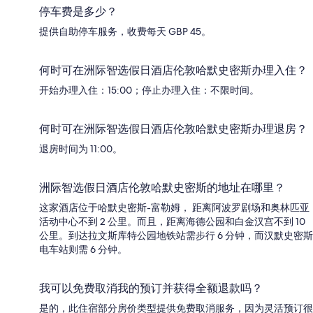
停车费是多少？
提供自助停车服务，收费每天 GBP 45。
何时可在洲际智选假日酒店伦敦哈默史密斯办理入住？
开始办理入住：15:00；停止办理入住：不限时间。
何时可在洲际智选假日酒店伦敦哈默史密斯办理退房？
退房时间为 11:00。
洲际智选假日酒店伦敦哈默史密斯的地址在哪里？
这家酒店位于哈默史密斯-富勒姆， 距离阿波罗剧场和奥林匹亚
活动中心不到 2 公里。而且，距离海德公园和白金汉宫不到 10
公里。到达拉文斯库特公园地铁站需步行 6 分钟，而汉默史密斯
电车站则需 6 分钟。
我可以免费取消我的预订并获得全额退款吗？
是的，此住宿部分房价类型提供免费取消服务，因为灵活预订很