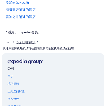
坎涌维尔的农场
海狮洞穴附近的酒店
雷神之井附近的酒店
默特尔波因特的农业旅游旅馆
库斯贝的公寓
* 适用于 Expedia 会员。
北湾的农业旅游旅馆
飞往北湾的航班
位于北湾的Best Western酒店
从浦东国际机场机场飞往西南俄勒冈地区机场机场的航班
位于北湾的娱乐场酒店
北湾的酒店
位于杜内斯城的豪华酒店
公司
奥克兰的民宿
关于
奥克兰的酒店
求职招聘
俄勒冈中部海岸的村舍
上架您的房源
俄勒冈中部海岸的酒店
合作伙伴
俄勒冈中部海岸的私人度假屋