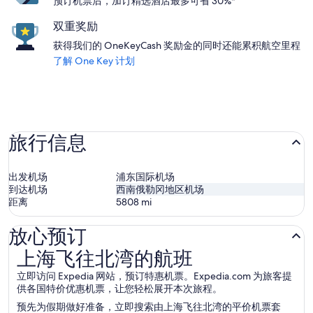
预订机票后，加订精选酒店最多可省 30%*
双重奖励
获得我们的 OneKeyCash 奖励金的同时还能累积航空里程
了解 One Key 计划
旅行信息
出发机场
浦东国际机场
到达机场
西南俄勒冈地区机场
距离
5808
mi
放心预订
上海飞往北湾的航班
上海飞往北湾的航班
立即访问 Expedia 网站，预订特惠机票。Expedia.com 为旅客提
供各国特价优惠机票，让您轻松展开本次旅程。
预先为假期做好准备，立即搜索由上海飞往北湾的平价机票套