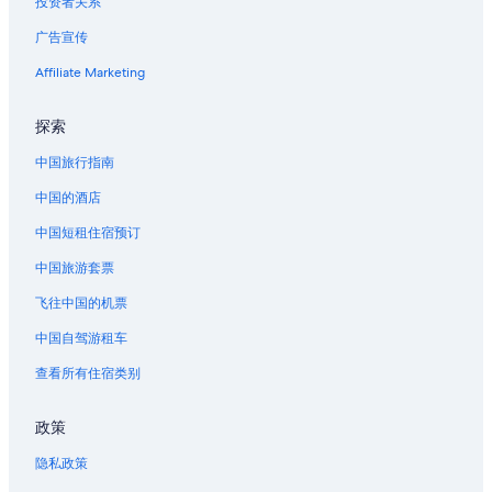
投资者关系
俄勒冈南部海岸的酒店
广告宣传
温斯顿的酒店
Affiliate Marketing
埃尔迈拉的酒店
佛罗伦萨的农业旅游旅馆
探索
佛罗伦萨的家庭旅馆
中国旅行指南
佛罗伦萨的青年旅舍
中国的酒店
位于佛罗伦萨的历史风格酒店
中国短租住宿预订
位于佛罗伦萨的浪漫酒店
中国旅游套票
位于佛罗伦萨的酒庄酒店
飞往中国的机票
佛罗伦萨的酒店
中国自驾游租车
佛罗伦萨的农场
查看所有住宿类别
佛罗伦萨的度假村
莎法利野生动物园附近的酒店
政策
位于罗斯堡的浪漫酒店
隐私政策
罗斯堡的酒店