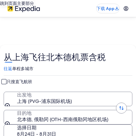
跳到页面主要部分
下载 App
从上海飞往北本德机票含税
往返
单程
多城市
只搜直飞航班
出发地
上海 (PVG-浦东国际机场)
目的地
北本德, 俄勒冈 (OTH-西南俄勒冈地区机场)
选择日期
8月24日 - 8月31日