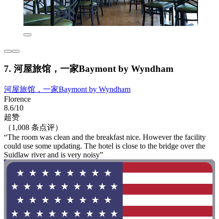
7. 河屋旅馆，一家Baymont by Wyndham
河屋旅馆，一家Baymont by Wyndham
Florence
8.6/10
超赞
（1,008 条点评）
“The room was clean and the breakfast nice. However the facility
could use some updating. The hotel is close to the bridge over the
Suidlaw river and is very noisy”