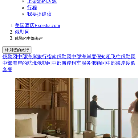
上架您的房源
行程
我要提建议
美国
酒店
Expedia.com
俄勒冈
俄勒冈中部海岸
计划您的旅行
俄勒冈中部海岸旅行指南
俄勒冈中部海岸度假短租
飞往俄勒冈
中部海岸的航班
俄勒冈中部海岸租车服务
俄勒冈中部海岸度假
套餐