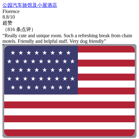
公园汽车旅馆及小屋酒店
Florence
8.8/10
超赞
（816 条点评）
“Really cute and unique room. Such a refreshing break from chain
motels. Friendly and helpful staff. Very dog friendly”