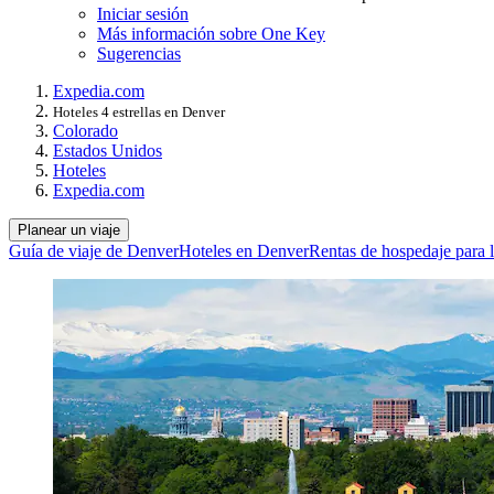
Iniciar sesión
Más información sobre One Key
Sugerencias
Expedia.com
Hoteles 4 estrellas en Denver
Colorado
Estados Unidos
Hoteles
Expedia.com
Planear un viaje
Guía de viaje de Denver
Hoteles en Denver
Rentas de hospedaje para 