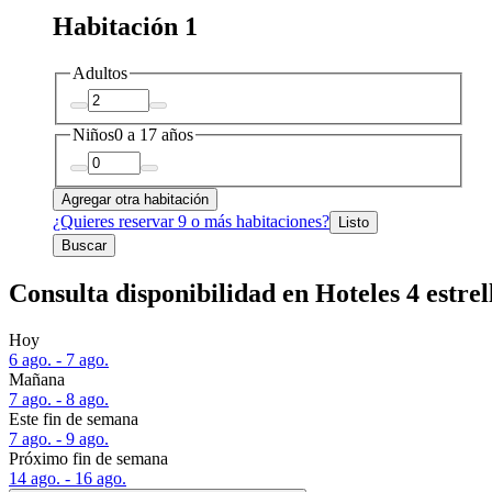
Habitación 1
Adultos
Niños
0 a 17 años
Agregar otra habitación
¿Quieres reservar 9 o más habitaciones?
Listo
Buscar
Consulta disponibilidad en Hoteles 4 estre
Hoy
6 ago. - 7 ago.
Mañana
7 ago. - 8 ago.
Este fin de semana
7 ago. - 9 ago.
Próximo fin de semana
14 ago. - 16 ago.