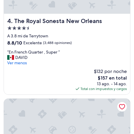
The Royal Sonesta New Orleans
4. The Royal Sonesta New Orleans
Propiedad
de
A 3.8 mi de Terrytown
4.5
8.8
8.8/10
Excelente
(3,488 opiniones)
estrellas
de
“
“En French Quarter , Super ”
10,
E
DAVID
Excelente,
n
Ver menos
(3,488
F
opiniones)
$132 por noche
r
El
$157 en total
e
precio
13 ago. - 14 ago.
n
actual
Total con impuestos y cargos
c
es
h
de
Q
Le Richelieu Hotel
$157
u
a
r
t
e
r