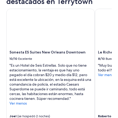
destacados en Terrytown
m
en
p
una
i
estancia
Sonesta ES Suites New Orleans Downtown
Le Richelieu
a
de
”
1
noche
para
2
adultos.
Los
precios
Sonesta ES Suites New Orleans Downtown
Le Richelie
y
la
10/10
Excelente
8/10
Bueno
disponibilidad
"Es un Hotel de Seis Estrellas. Solo que no tiene
"Muy buena 
están
estacionamiento, la ventaja es que hay uno
todo el New
sujetos
pegado el día cobran $20 y medio día $12, pero
Ver menos
a
está excelente la ubicación, en la esquina está una
cambios.
comandancia de policía, el estadio Caesars
Aplican
Superdome se puede ir caminando, todo está
términos
cercas, las habitaciones están enormes, hasta
adicionales.
cocinera tienen. Súper recomendad."
Ver menos
Joel
(se hospedó 2 noches)
Roberto Car