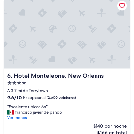
Hotel Monteleone, New Orleans
$110
e
s
t
a
e
x
c
e
l
e
n
t
e
,
Hotel Monteleone, New Orleans
6. Hotel Monteleone, New Orleans
p
Propiedad
e
de
r
A 3.7 mi de Terrytown
4.0
o
9.6
9.6/10
Excepcional
(2,600 opiniones)
l
estrellas
de
“
a
“Excelente ubicación”
10,
E
l
francisco javier de pando
Excepcional,
x
i
Ver menos
(2,600
c
m
opiniones)
$140 por noche
e
p
El
$166 en total
l
i