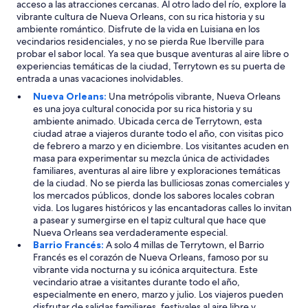
acceso a las atracciones cercanas. Al otro lado del río, explore la
vibrante cultura de Nueva Orleans, con su rica historia y su
ambiente romántico. Disfrute de la vida en Luisiana en los
vecindarios residenciales, y no se pierda Rue Iberville para
probar el sabor local. Ya sea que busque aventuras al aire libre o
experiencias temáticas de la ciudad, Terrytown es su puerta de
entrada a unas vacaciones inolvidables.
Nueva Orleans:
Una metrópolis vibrante, Nueva Orleans
es una joya cultural conocida por su rica historia y su
ambiente animado. Ubicada cerca de Terrytown, esta
ciudad atrae a viajeros durante todo el año, con visitas pico
de febrero a marzo y en diciembre. Los visitantes acuden en
masa para experimentar su mezcla única de actividades
familiares, aventuras al aire libre y exploraciones temáticas
de la ciudad. No se pierda las bulliciosas zonas comerciales y
los mercados públicos, donde los sabores locales cobran
vida. Los lugares históricos y las encantadoras calles lo invitan
a pasear y sumergirse en el tapiz cultural que hace que
Nueva Orleans sea verdaderamente especial.
Barrio Francés:
A solo 4 millas de Terrytown, el Barrio
Francés es el corazón de Nueva Orleans, famoso por su
vibrante vida nocturna y su icónica arquitectura. Este
vecindario atrae a visitantes durante todo el año,
especialmente en enero, marzo y julio. Los viajeros pueden
disfrutar de salidas familiares, festivales al aire libre y