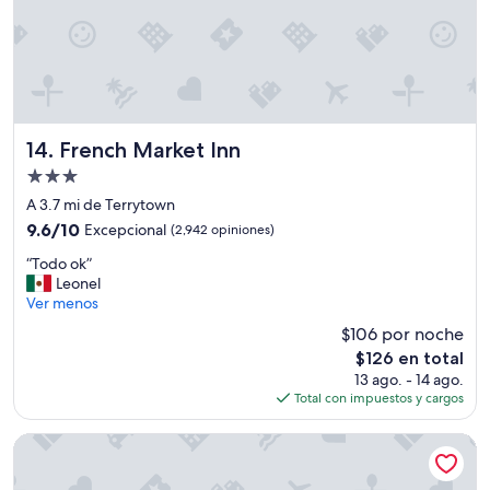
r
o
e
s
t
á
e
x
French Market Inn
14. French Market Inn
c
Propiedad
e
l
de
A 3.7 mi de Terrytown
e
3.0
9.6
9.6/10
Excepcional
(2,942 opiniones)
n
estrellas
de
t
“
“Todo ok”
10,
e
T
Leonel
Excepcional,
l
o
Ver menos
(2,942
a
d
opiniones)
$106 por noche
u
o
b
El
$126 en total
o
i
precio
13 ago. - 14 ago.
k
c
actual
Total con impuestos y cargos
”
a
es
c
de
Four Points By Sheraton French Quarter
i
$126
ó