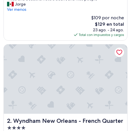
N
Jorge
Magnífico,
i
Ver menos
(4,132
c
opiniones)
$109 por noche
e
El
$129 en total
a
precio
23 ago. - 24 ago.
n
actual
Total con impuestos y cargos
d
es
b
de
e
Wyndham New Orleans - French Quarter
$129
a
u
t
i
f
u
l
h
o
t
e
l
,
c
Wyndham New Orleans - French Quarter
2. Wyndham New Orleans - French Quarter
l
Propiedad
e