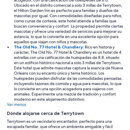
acogedor, con una calificación de huéspedes de 8.6.
Ubicado en el distrito comercial a solo 3 millas de Terrytown,
el Hilton Garden Inn es perfecto para familias y dueños de
mascotas por igual. Con comodidades diseñadas para niños,
como cunas de cortesía, este hotel atiende a familias que
buscan conveniencia y confort. La propiedad permite ciertas
mascotas y ofrece una variedad de servicios para mejorar su
estancia, lo que lo convierte en una excelente opción para
aquellos que viajan con niños y mascotas.
The Old No. 77 Hotel & Chandlery:
Rico en historia y
carácter, The Old No. 77 Hotel & Chandlery es un hotel de 4
estrellas con una calificación de huéspedes de 8.8, situado
en un edificio histórico nacional a solo 3 millas de Terrytown.
Este hotel que admite mascotas captura la esencia de Nueva
Orleans con su encanto único y tema histórico. Los
huéspedes pueden disfrutar de las comodidades pensadas,
incluyendo tazones de comida y agua para mascotas, lo que
lo convierte en una opción acogedora para viajeros con
animales. Experimente una mezcla de tradición y confort
moderno en este alojamiento distintivo.
Ver menos
Dónde alojarse cerca de Terrytown
Terrytown es un vecindario encantador, perfecto para una
escapada familiar, que ofrece un ambiente amigable y fácil