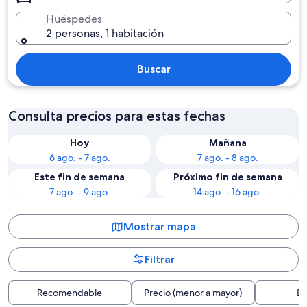
Huéspedes
2 personas, 1 habitación
Buscar
Consulta precios para estas fechas
Hoy
Mañana
6 ago. - 7 ago.
7 ago. - 8 ago.
Este fin de semana
Próximo fin de semana
7 ago. - 9 ago.
14 ago. - 16 ago.
Mostrar mapa
Filtrar
Recomendable
Precio (menor a mayor)
Di