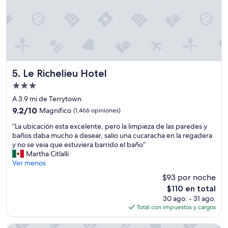
,
S
u
p
e
r
”
Le Richelieu Hotel
5. Le Richelieu Hotel
Propiedad
de
A 3.9 mi de Terrytown
3.0
9.2
9.2/10
Magnífico
(1,466 opiniones)
estrellas
de
“
“La ubicación esta excelente, pero la limpieza de las paredes y
10,
L
baños daba mucho a desear, salio una cucaracha en la regadera
Magnífico,
a
y no se veia que estuviera barrido el baño”
(1,466
u
Martha Citlalli
opiniones)
b
Ver menos
i
$93 por noche
c
El
$110 en total
a
precio
30 ago. - 31 ago.
c
actual
Total con impuestos y cargos
i
es
ó
de
n