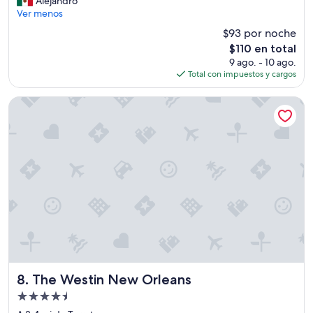
a
Alejandro
Magnífico,
u
m
Ver menos
(1,220
e
u
opiniones)
$93 por noche
n
c
El
$110 en total
h
h
precio
9 ago. - 10 ago.
o
o
actual
Total con impuestos y cargos
t
a
es
e
d
de
l
e
The Westin New Orleans
$110
”
s
e
a
r
,
s
a
l
i
o
u
n
a
The Westin New Orleans
c
8. The Westin New Orleans
u
Propiedad
c
de