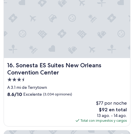
d
a
n
c
i
a
d
e
p
o
l
i
Sonesta ES Suites New Orleans Convention Center
16. Sonesta ES Suites New Orleans
c
Convention Center
í
a
Propiedad
,
de
A 3.1 mi de Terrytown
e
3.5
l
8.6
8.6/10
Excelente
(3,034 opiniones)
estrellas
e
de
$77 por noche
s
10,
El
t
$92 en total
Excelente,
precio
a
(3,034
13 ago. - 14 ago.
actual
d
opiniones)
Total con impuestos y cargos
es
i
de
o
Holiday Inn FRENCH QUARTER-CHATEAU LEMOYNE by IHG