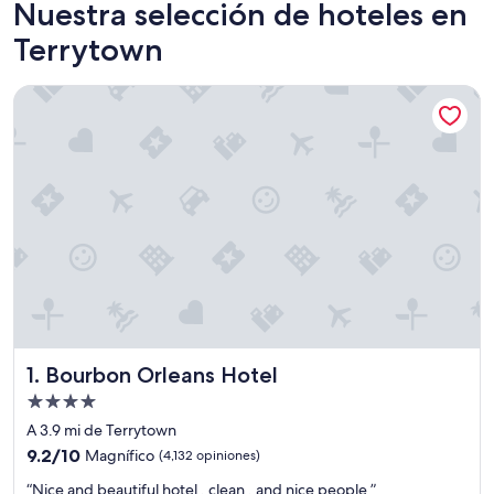
Nuestra selección de hoteles en
Terrytown
Bourbon Orleans Hotel
Bourbon Orleans Hotel
1. Bourbon Orleans Hotel
Propiedad
de
A 3.9 mi de Terrytown
4.0
9.2
9.2/10
Magnífico
(4,132 opiniones)
estrellas
de
“
“Nice and beautiful hotel , clean , and nice people ”
10,