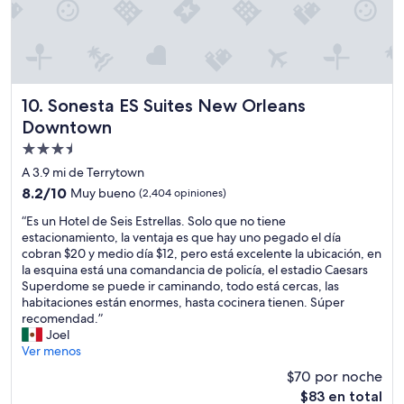
l
e
ñ
e
n
o
s
a
”
t
z
a
o
c
n
i
a
Sonesta ES Suites New Orleans Downtown
10. Sonesta ES Suites New Orleans
o
”
Downtown
n
Propiedad
a
m
de
A 3.9 mi de Terrytown
i
3.5
8.2
8.2/10
Muy bueno
(2,404 opiniones)
e
estrellas
de
n
“
“Es un Hotel de Seis Estrellas. Solo que no tiene
10,
t
E
estacionamiento, la ventaja es que hay uno pegado el día
Muy
o
s
cobran $20 y medio día $12, pero está excelente la ubicación, en
bueno,
e
u
la esquina está una comandancia de policía, el estadio Caesars
(2,404
s
n
Superdome se puede ir caminando, todo está cercas, las
opiniones)
t
H
habitaciones están enormes, hasta cocinera tienen. Súper
e
o
recomendad.”
r
t
Joel
r
e
Ver menos
i
l
$70 por noche
b
d
l
El
$83 en total
e