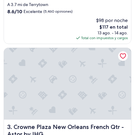
de
a
A 3.7 mi de Terrytown
4.0
n
8.6
8.6/10
Excelente
(5,460 opiniones)
,
estrellas
de
$98 por noche
a
10,
n
El
$117 en total
Excelente,
d
precio
(5,460
13 ago. - 14 ago.
n
actual
opiniones)
Total con impuestos y cargos
i
es
c
de
Crowne Plaza New Orleans French Qtr - Astor by IHG
e
$117
p
e
o
p
l
e
”
Crowne Plaza New Orleans French Qtr - Astor by IHG
3. Crowne Plaza New Orleans French Qtr -
Astor by IHG