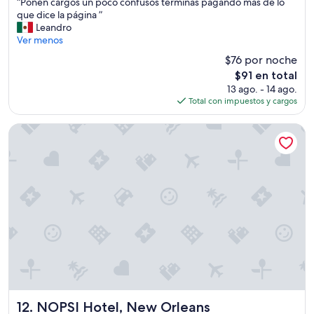
“
“Ponen cargos un poco confusos terminas pagando más de lo
10,
e
P
que dice la página ”
Muy
n
o
Leandro
bueno,
e
n
Ver menos
(2,624
e
e
opiniones)
$76 por noche
s
n
t
El
$91 en total
c
a
precio
13 ago. - 14 ago.
a
c
actual
Total con impuestos y cargos
r
i
es
g
o
de
o
NOPSI Hotel, New Orleans
n
$91
s
a
u
m
n
i
p
e
o
n
c
t
o
o
c
,
o
l
n
a
f
v
u
e
s
n
o
NOPSI Hotel, New Orleans
12. NOPSI Hotel, New Orleans
t