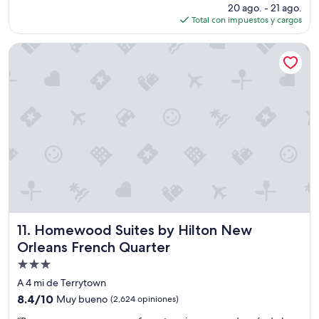
e
precio
20 ago. - 21 ago.
S
”
actual
Total con impuestos y cargos
e
es
i
de
s
Homewood Suites by Hilton New Orleans French Quarter
$83
E
s
t
r
e
l
l
a
s
.
S
o
l
o
Homewood Suites by Hilton New Orleans French Quarter
11. Homewood Suites by Hilton New
q
Orleans French Quarter
u
Propiedad
e
n
de
A 4 mi de Terrytown
o
3.0
8.4
8.4/10
Muy bueno
(2,624 opiniones)
t
estrellas
de
i