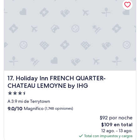
$92
C
a
e
s
a
r
s
S
u
p
e
r
d
o
Holiday Inn FRENCH QUARTER-CHATEAU LEMOYNE by I
17. Holiday Inn FRENCH QUARTER-
m
CHATEAU LEMOYNE by IHG
e
s
Propiedad
e
de
A 3.9 mi de Terrytown
p
3.5
9.0
9.0/10
Magnífico
(1,748 opiniones)
u
estrellas
de
e
$92 por noche
10,
d
El
$109 en total
Magnífico,
e
precio
(1,748
12 ago. - 13 ago.
i
actual
opiniones)
Total con impuestos y cargos
r