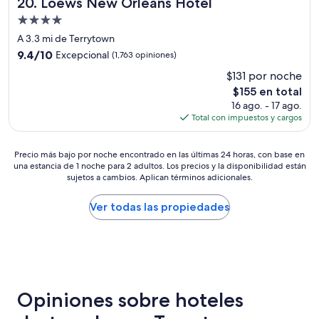
Loews New Orleans Hotel
20. Loews New Orleans Hotel
p
y
Propiedad
e
u
de
r
n
A 3.3 mi de Terrytown
r
4.0
o
9.4
9.4/10
Excepcional
(1,763 opiniones)
e
.
estrellas
de
$131 por noche
c
H
10,
o
a
El
$155 en total
Excepcional,
m
b
precio
(1,763
16 ago. - 17 ago.
e
i
actual
opiniones)
Total con impuestos y cargos
n
t
es
d
a
de
a
c
Precio
$155
Precio más bajo por noche encontrado en las últimas 24 horas, con base en
d
i
una estancia de 1 noche para 2 adultos. Los precios y la disponibilidad están
más
.
sujetos a cambios. Aplican términos adicionales.
ó
bajo
”
n
por
c
noche
Ver todas las propiedades
ó
encontrado
m
en
o
las
d
últimas
a
24
y
horas,
Opiniones sobre hoteles
l
con
i
base