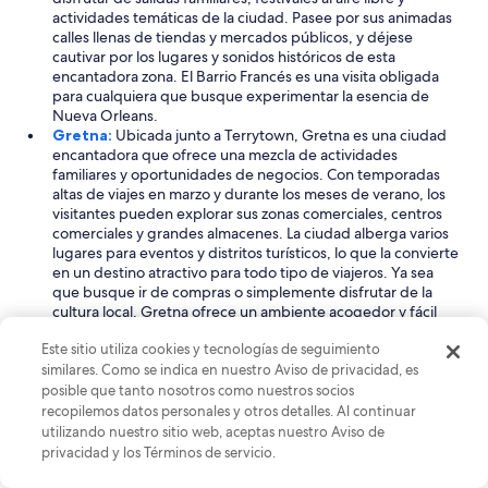
actividades temáticas de la ciudad. Pasee por sus animadas
calles llenas de tiendas y mercados públicos, y déjese
cautivar por los lugares y sonidos históricos de esta
encantadora zona. El Barrio Francés es una visita obligada
para cualquiera que busque experimentar la esencia de
Nueva Orleans.
Gretna:
Ubicada junto a Terrytown, Gretna es una ciudad
encantadora que ofrece una mezcla de actividades
familiares y oportunidades de negocios. Con temporadas
altas de viajes en marzo y durante los meses de verano, los
visitantes pueden explorar sus zonas comerciales, centros
comerciales y grandes almacenes. La ciudad alberga varios
lugares para eventos y distritos turísticos, lo que la convierte
en un destino atractivo para todo tipo de viajeros. Ya sea
que busque ir de compras o simplemente disfrutar de la
cultura local, Gretna ofrece un ambiente acogedor y fácil
acceso a las atracciones circundantes.
Este sitio utiliza cookies y tecnologías de seguimiento
Ver menos
similares. Como se indica en nuestro Aviso de privacidad, es
Actividades para hacer cerca de Terrytown
posible que tanto nosotros como nuestros socios
recopilemos datos personales y otros detalles. Al continuar
Terrytown, Luisiana, es un destino ideal para vacaciones
utilizando nuestro sitio web, aceptas nuestro Aviso de
familiares, ofreciendo una mezcla de actividades al aire libre y
atracciones urbanas. Los visitantes pueden explorar centros
privacidad y los Términos de servicio.
comerciales locales y grandes almacenes, brindando amplias