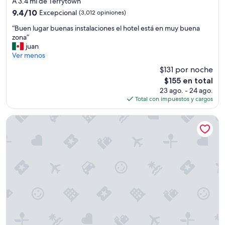
A 3.4 mi de Terrytown
a
4.5
r
9.4
9.4/10
Excepcional
(3,012 opiniones)
a
estrellas
de
“
“Buen lugar buenas instalaciones el hotel está en muy buena
c
10,
B
zona”
h
Excepcional,
u
juan
a
(3,012
e
Ver menos
e
opiniones)
n
n
$131 por noche
l
l
El
$155 en total
u
a
precio
23 ago. - 24 ago.
g
r
actual
Total con impuestos y cargos
a
e
es
r
g
de
b
a
DoubleTree by Hilton New Orleans
$155
u
d
e
e
n
r
a
a
s
y
i
n
n
o
s
s
t
e
a
v
l
e