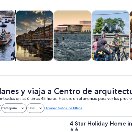
Se abrirá en una nueva pestaña
Se abrirá en una nueva pestaña
Se a
cursiones de un día
Cultura e historia
Tours privados y personalizados
Aventura y actividad
A
 y
Cultura e historia
Tours privados y
Aventura y
nes de
personalizados
actividades al
ía
aire libre
lanes y viaja a Centro de arquitec
ntrados en las últimas 48 horas. Haz clic en el anuncio para ver los precio
Categoría
Clase
Eliminar todos los filtros
4 Star Holiday Home in
2