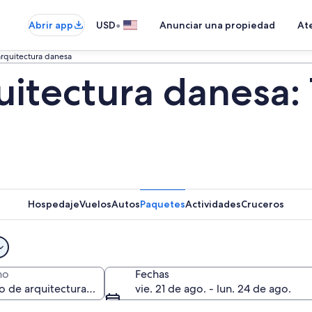
•
Abrir app
USD
Anunciar una propiedad
Ate
rquitectura danesa
uitectura danesa: 
Hospedaje
Vuelos
Autos
Paquetes
Actividades
Cruceros
no
Fechas
vie. 21 de ago. - lun. 24 de ago.