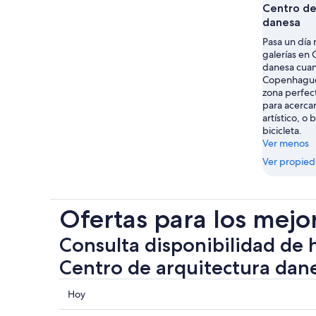
Centro de
danesa
Pasa un día 
galerías en 
danesa cuan
Copenhague
zona perfect
para acerca
artístico, o
bicicleta.
Ver menos
Ver propie
Ofertas para los mejo
Consulta disponibilidad de 
Centro de arquitectura dan
Consultar
Hoy
los