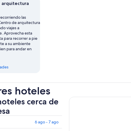
 arquitectura
recorriendo las
Centro de arquitectura
do viajes a
. Aprovecha esta
a para recorrer a pie
rte a su ambiente
 bien para andar en
dades
res hoteles
hoteles cerca de
esa
6 ago - 7 ago