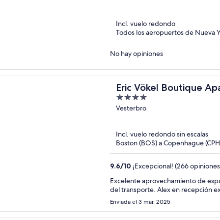
out
of
Incl. vuelo redondo
5
Todos los aeropuertos de Nueva 
No hay opiniones
Eric Vökel Boutique A
4
Suites
out
Vesterbro
of
5
Incl. vuelo redondo sin escalas
Boston (BOS) a Copenhague (CPH
9.6
/
10
¡Excepcional! (266 opiniones
Excelente aprovechamiento de espac
del transporte. Alex en recepci
Enviada el 3 mar. 2025