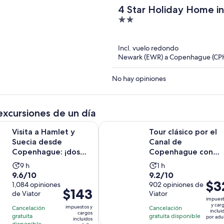
4 Star Holiday Home i
2
out
of
Incl. vuelo redondo
5
Newark (EWR) a Copenhague (CP
No hay opiniones
excursiones de un día
Se abr
amlet y Suecia desde Copenhague: ¡dos países en un día!
Tour clásico por el Canal de Cope
Visita a Hamlet y
Tour clásico por el
Suecia desde
Canal de
Copenhague: ¡dos
Copenhague con
países en un día!
guía
La
La
9 h
1 h
9.6
9.2
9.6/10
9.2/10
actividad
actividad
El
$3
de
1,084 opiniones
de
902 opiniones de
dura
dura
El
$143
prec
de Viator
Viator
10
10
9
1
impues
precio
es
con
con
y car
horas
hora
impuestos y
Cancelación
Cancelación
es
inclui
de
cargos
1084
902
gratuita
gratuita disponible
por adu
incluidos
de
disponible