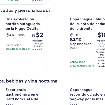
$32.
por adulto
opiniones
opiniones
$143.
por
por
ivados y personalizados
adul
adulto
ración nórdica autoguiada en la Higge Oculta de Copenhague
Copenhague : Misión del cuento de
Una exploración
Copenhague : Misió
nórdica autoguiada
del cuento de hada
en la Higge Oculta
de la sirenita
El
$2
El
$1
de Copenhague
La
La
4 h 30 min
3 h
$4
precio
prec
5.2
5.2/10
actividad
actividad
impuestos
impues
anterior
es
de
5 opiniones de
y cargos
y car
dura
dura
Cancelación
incluidos
inclui
era
de
Viator
10
gratuita disponible
4
3
por adulto
por adul
$4
*Si ingre
$10.
con
horas
horas
más 
y
por
2 adult
5
y
obtie
Cancelación
el
adul
opiniones
un pre
30
gratuita disponible
más b
actual
minutos
es
$2
s, bebidas y vida nocturna
por
Se abrir
ia gastronómica en el Hard Rock Café de Copenhague
Copenhague: recorrido guiado en 
adulto
Experiencia
Copenhague:
gastronómica en el
recorrido guiado en
Hard Rock Café de
Segway por lo más
Copenhague
destacado de la