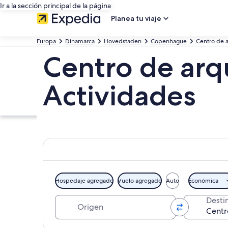
Ir a la sección principal de la página
Planea tu viaje
Europa
Dinamarca
Hovedstaden
Copenhague
Centro de a
Centro de arq
Actividades
Hospedaje agregado
Vuelo agregado
Auto
Económica
Origen
Desti