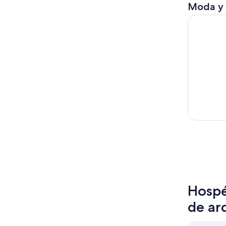
Moda y
Copenhage
Hospé
de ar