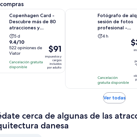
 compras
n Card - Descubre más de 80 atracciones y transporte públi
Fotógrafo de alquiler, sesión d
Copenhagen Card -
Fotógrafo de alqu
Descubre más de 80
sesión de fotos
atracciones y
profesional -
transporte público
Copenhague
La
La
5 d
4 h
$
9.4
9.4/10
actividad
actividad
El
$91
de
522 opiniones de
dura
dura
im
precio
Viator
10
5
4
impuestos y
es
con
cargos
días
horas
p
Cancelación gratuita
incluidos
de
*
522
disponible
por adulto
$91.
opiniones
ob
Cancelación
por
p
gratuita disponible
adulto
Se
Ver todas
abrir
en
date cerca de algunas de las atrac
una
nuev
quitectura danesa
pest