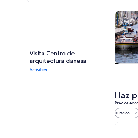
Explorar mapa
Tours y ex
Visita Centro de
arquitectura danesa
Tours
Activities
excursio
un d
Haz p
Precios enco
Duración