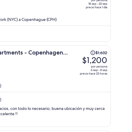
por persona
era
18 sep - 23 sep
precio hace 1 día
de
$1,401
York (NYC) a Copenhague (CPH)
y
ahora
es
de
$1,003
El
partments - Copenhagen
por
$1,632
precio
$1,200
persona
era
por persona
de
6 sep - 8 sep
precio hace 23 horas
$1,632
y
)
ahora
es
)
de
$1,200
ios, con todo lo necesario, buena ubicación y muy cerca
por
ón excelente !!
persona