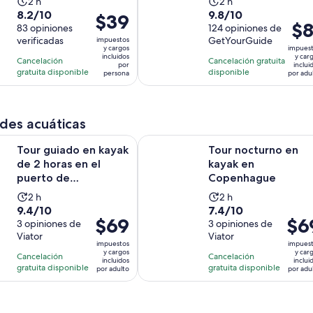
La
La
2 h
2 h
ciudad
8.2
9.8
8.2/10
9.8/10
actividad
actividad
El
$39
El
$8
de
83 opiniones
de
124 opiniones de
dura
dura
precio
prec
verificadas
GetYourGuide
impuestos
10
10
2
2
es
y cargos
impues
es
con
con
incluidos
y car
horas
horas
de
Cancelación
Cancelación gratuita
por
inclui
de
83
124
gratuita disponible
disponible
$39.
persona
por adu
$81.
opiniones
opiniones
por
por
persona
adul
des acuáticas
Se abrirá 
do en kayak de 2 horas en el puerto de Copenhague
Tour nocturno en kayak en Copen
Tour guiado en kayak
Tour nocturno en
de 2 horas en el
kayak en
puerto de
Copenhague
Copenhague
La
La
2 h
2 h
9.4
7.4
9.4/10
7.4/10
actividad
actividad
El
$69
El
$6
de
3 opiniones de
de
3 opiniones de
dura
dura
precio
preci
Viator
Viator
10
10
2
2
impuestos
impues
es
es
con
con
y cargos
y car
horas
horas
Cancelación
Cancelación
incluidos
inclui
de
de
3
3
gratuita disponible
gratuita disponible
por adulto
por adu
$69.
$69.
opiniones
opiniones
por
por
adulto
adult