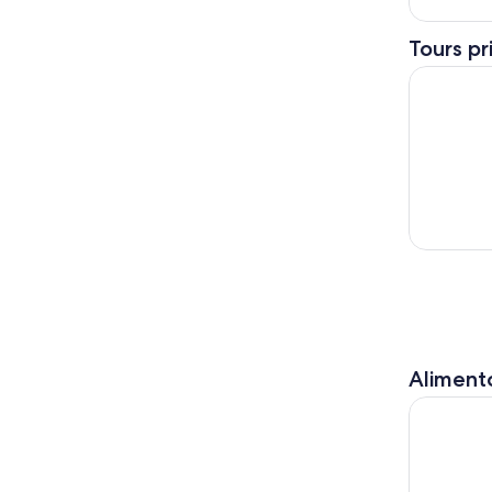
Tours pr
Una explo
Alimento
Experienc