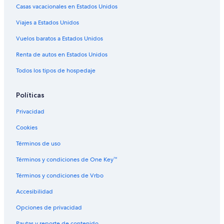
d
Casas vacacionales en Estados Unidos
Hoteles con vista en Sureste de Iowa
s
Viajes a Estados Unidos
.
Hoteles de senderismo en Sureste de Iowa
A
Hoteles de Independent en Sureste de Iowa
Vuelos baratos a Estados Unidos
s
i
Hoteles en Sureste de Iowa
Renta de autos en Estados Unidos
d
e
Todos los tipos de hospedaje
f
r
Políticas
o
m
Privacidad
t
h
Cookies
a
t
Términos de uso
e
x
Términos y condiciones de One Key™
c
Términos y condiciones de Vrbo
e
l
Accesibilidad
l
e
Opciones de privacidad
n
t
Pautas y reporte de contenido