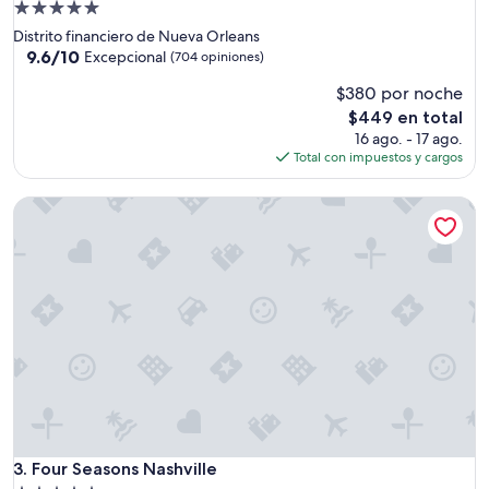
Propiedad
m
de
Distrito financiero de Nueva Orleans
v
5.0
9.6
9.6/10
i
Excepcional
(704 opiniones)
de
e
estrellas
$380 por noche
10,
w
Excepcional,
s
El
$449 en total
(704
a
precio
16 ago. - 17 ago.
opiniones)
n
actual
Total con impuestos y cargos
d
es
g
de
Four Seasons Nashville
o
$449
o
d
f
o
o
d
,
t
h
e
o
n
Four Seasons Nashville
3. Four Seasons Nashville
l
y