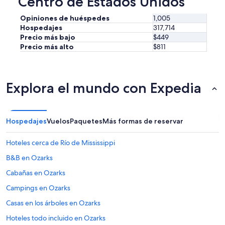
Centro de Estados Unidos
i
e
Opiniones de huéspedes
1,005
r
Hospedajes
317,714
g
Precio más bajo
$449
e
Precio más alto
$811
a
t
a
l
Explora el mundo con Expedia
l
w
o
u
Hospedajes
Vuelos
Paquetes
Más formas de reservar
l
d
b
Hoteles cerca de Río de Mississippi
e
t
B&B en Ozarks
h
Cabañas en Ozarks
e
s
Campings en Ozarks
a
m
Casas en los árboles en Ozarks
e
Hoteles todo incluido en Ozarks
.