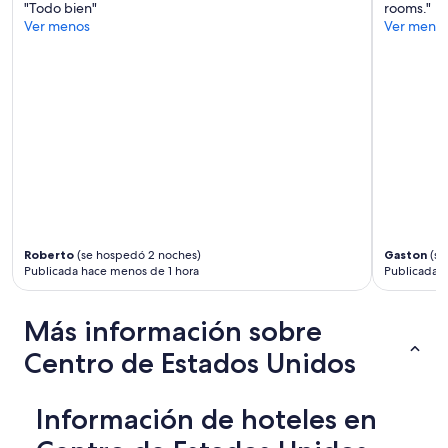
)
o
"Todo bien"
rooms."
h
s
Ver menos
Ver meno
a
a
v
l
i
i
n
m
g
e
h
n
e
t
r
o
a
s
n
”
d
h
Roberto
(se hospedó 2 noches)
Gaston
(se
a
Publicada hace menos de 1 hora
Publicada h
v
i
n
Más información sobre
g
n
Centro de Estados Unidos
o
c
o
Información de hoteles en
n
c