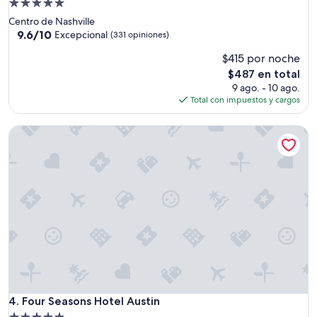
Propiedad
t
de
Centro de Nashville
h
5.0
9.6
9.6/10
Excepcional
(331 opiniones)
i
de
estrellas
n
$415 por noche
10,
g
Excepcional,
El
$487 en total
t
(331
precio
9 ago. - 10 ago.
h
opiniones)
actual
Total con impuestos y cargos
a
es
t
de
I
Four Seasons Hotel Austin
$487
w
o
u
l
d
n
o
t
c
o
n
s
i
Four Seasons Hotel Austin
4. Four Seasons Hotel Austin
d