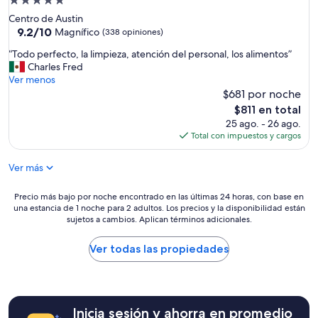
Propiedad
e
r
de
Centro de Austin
f
5.0
9.2
9.2/10
Magnífico
(338 opiniones)
o
de
estrellas
u
“
“Todo perfecto, la limpieza, atención del personal, los alimentos”
10,
r
T
Charles Fred
Magnífico,
s
o
Ver menos
(338
e
d
$681 por noche
opiniones)
a
o
El
$811 en total
s
p
precio
25 ago. - 26 ago.
o
e
actual
Total con impuestos y cargos
n
r
es
s
f
de
l
Ver más
e
$811
e
c
v
t
Precio
Precio más bajo por noche encontrado en las últimas 24 horas, con base en
e
o
una estancia de 1 noche para 2 adultos. Los precios y la disponibilidad están
más
l
,
sujetos a cambios. Aplican términos adicionales.
bajo
i
l
por
s
a
noche
Ver todas las propiedades
t
l
encontrado
h
i
en
e
m
las
c
p
últimas
o
i
Inicia sesión y ahorra en promedio
24