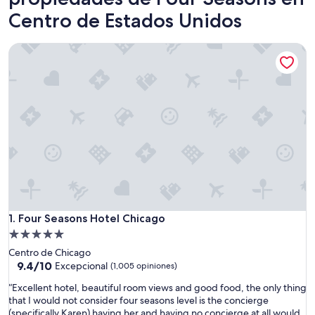
Centro de Estados Unidos
Four Seasons Hotel Chicago
Four Seasons Hotel Chicago
1. Four Seasons Hotel Chicago
Propiedad
de
Centro de Chicago
5.0
9.4
9.4/10
Excepcional
(1,005 opiniones)
de
estrellas
“
“Excellent hotel, beautiful room views and good food, the only thing
10,
E
that I would not consider four seasons level is the concierge
Excepcional,
x
(specifically Karen) having her and having no concierge at all would
(1,005