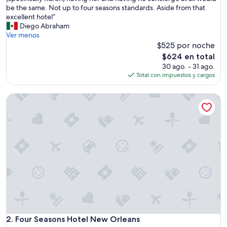
c
be the same. Not up to four seasons standards. Aside from that
opiniones)
e
excellent hotel”
l
Diego Abraham
l
Ver menos
e
$525 por noche
n
El
$624 en total
t
precio
30 ago. - 31 ago.
h
actual
Total con impuestos y cargos
o
es
t
de
Four Seasons Hotel New Orleans
e
$624
l
,
b
e
a
u
t
i
f
u
l
r
o
Four Seasons Hotel New Orleans
2. Four Seasons Hotel New Orleans
o