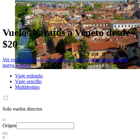
Vuelos baratos a Veneto desde
$20
Ver vuelo a $20 para el miércoles 23 sept. 2026
Se abrirá en una
nueva ventana
Viaje redondo
Viaje sencillo
Multidestino
Solo vuelos directos
Origen