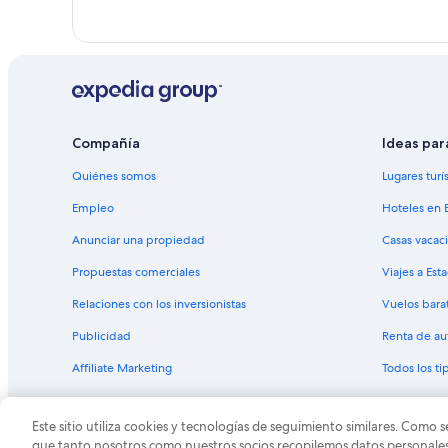
Compañía
Ideas par
Quiénes somos
Lugares turí
Empleo
Hoteles en 
Anunciar una propiedad
Casas vacac
Propuestas comerciales
Viajes a Est
Relaciones con los inversionistas
Vuelos bara
Publicidad
Renta de au
Affiliate Marketing
Todos los t
Este sitio utiliza cookies y tecnologías de seguimiento similares. Como s
© 2026 Expedia, Inc., una empresa de Expedia Group. T
que tanto nosotros como nuestros socios recopilemos datos personales y