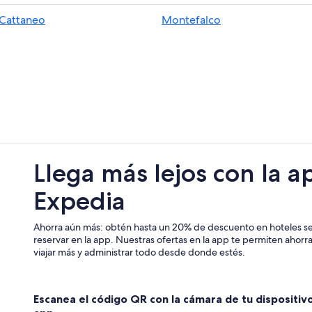
Villas en Grutti
Cattaneo
Montefalco
Hoteles en San Giovanni di Baiano
Hoteles haciendas en Bastardo
Hoteles en Bastardo
Hoteles en Montefalco
Hoteles en Collazzone
Hoteles 5 estrellas en Foligno
Apart-Hoteles en San Lorenzo
Llega más lejos con la a
Villas en San Lorenzo
Expedia
Hoteles en Collevalenza
Ahorra aún más: obtén hasta un 20% de descuento en hoteles se
reservar en la app. Nuestras ofertas en la app te permiten ahor
viajar más y administrar todo desde donde estés.
Escanea el código QR con la cámara de tu dispositiv