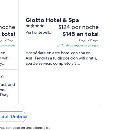
Giotto Hotel & Spa
 noche
4
$124 por noche
out
Via Fontebella
El
 total
$145 en total
41 Assisi PG
of
precio
go. - 17 ago.
9 ago. - 10 ago.
5
es
tos y cargos
Total con impuestos y cargos
de
 en
Hospédate en este hotel con spa en
$145
 wifi
Asís. Tendrás a tu disposición wifi gratis,
 y
spa de servicio completo y 3
en
restaurantes. Nuestros huéspedes
total
destacan la atención ...
por
s)
noche
fast, and
del
was
9
 They
ago
talian
arting to
al
10
time
 dell'Umbria
ago
’t ..."
ras, con base en una estancia de