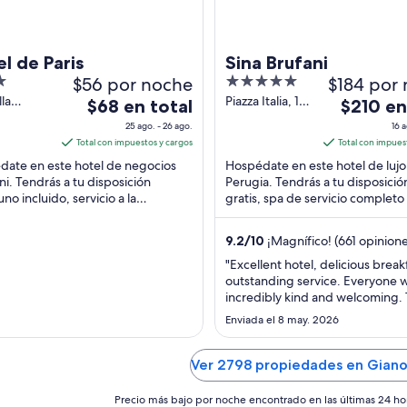
l de Paris
Sina Brufani
$56 por noche
5
$184 por
out
lla
Piazza Italia, 12
El
El
$68 en total
$210 en
ne, 52
Perugia PG
of
precio
precio
25 ago. - 26 ago.
16 a
TR
5
es
es
Total con impuestos y cargos
Total con impues
de
de
date en este hotel de negocios
Hospédate en este hotel de lujo
$68
$210
ni. Tendrás a tu disposición
Perugia. Tendrás a tu disposición
no incluido, servicio a la
en
gratis, spa de servicio completo
en
ción las 24 horas y
terraza en la azotea. Nuestros
total
total
onamiento. Estarás muy ...
huéspedes destacan ...
por
por
9.2
/
10
¡Magnífico! (661 opinione
noche
noche
"Excellent hotel, delicious break
del
del
outstanding service. Everyone 
25
16
incredibly kind and welcoming.
ago
ago
even had the patience to speak I
Enviada el 8 may. 2026
with me even though I’m only st
al
al
learn the language, which I truly
26
17
appreciated. This is my second 
Ver 2798 propiedades en Giano
ago
ago
staying here, and it definitely won
Precio más bajo por noche encontrado en las últimas 24 ho