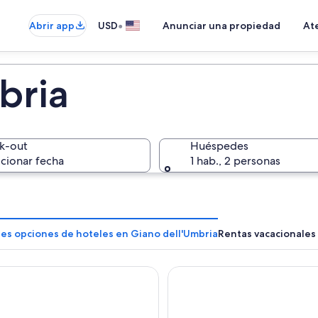
•
Abrir app
USD
Anunciar una propiedad
Ate
bria
k-out
Huéspedes
cionar fecha
1 hab., 2 personas
res opciones de hoteles en Giano dell'Umbria
Rentas vacacionales
e Paris
Sina Brufani