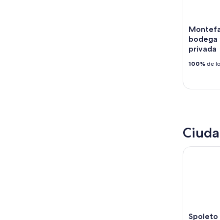
10
14
ago
ago
-
Montefal
16
bodega y
ago
privada
100%
de lo
Ciuda
Spoleto