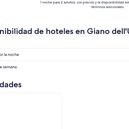
1 noche para 2 adultos. Los precios y la disponibilidad e
términos adicionales.
nibilidad de hoteles en Giano dell
r
r
r la noche
ria
r
 de semana
ria
idades
ria
: recorrido por la bodega y el viñedo y degustación privada