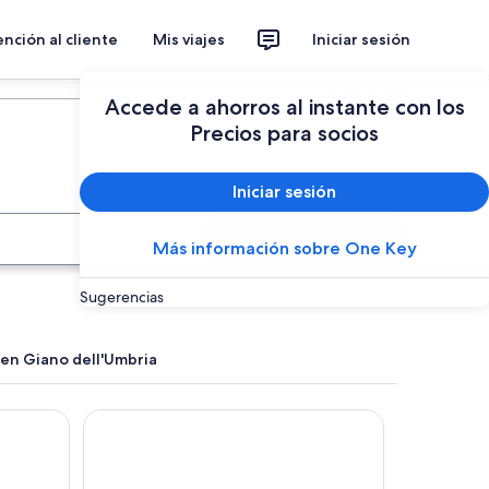
nción al cliente
Mis viajes
Iniciar sesión
Planear un viaje
Accede a ahorros al instante con los
Precios para socios
Iniciar sesión
Buscar
Más información sobre One Key
Sugerencias
 en Giano dell'Umbria
Giotto Hotel & Spa