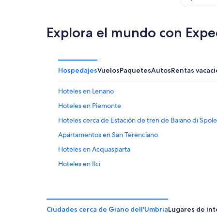
Explora el mundo con Expe
Hospedajes
Vuelos
Paquetes
Autos
Rentas vacaci
Hoteles en Lenano
Hoteles en Piemonte
Hoteles cerca de Estación de tren de Baiano di Spol
Apartamentos en San Terenciano
Hoteles en Acquasparta
Hoteles en Ilci
Hoteles haciendas en Gualdo Cattaneo
Hoteles en Santa Maria in Valle
Hoteles en Todi
Ciudades cerca de Giano dell'Umbria
Lugares de int