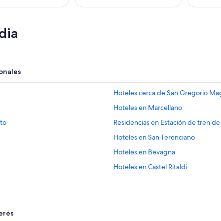
dia
onales
Hoteles cerca de San Gregorio Ma
Hoteles en Marcellano
eto
Residencias en Estación de tren de
Hoteles en San Terenciano
Hoteles en Bevagna
Hoteles en Castel Ritaldi
Hoteles en Pantalla
Hoteles en Matigge
Villas en Todi
erés