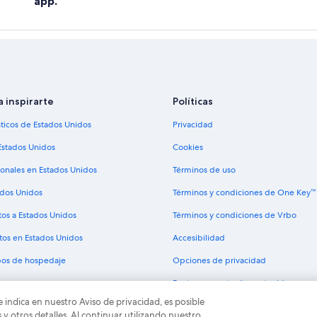
app.
a inspirarte
Políticas
sticos de Estados Unidos
Privacidad
Estados Unidos
Cookies
ionales en Estados Unidos
Términos de uso
ados Unidos
Términos y condiciones de One Key™
tos a Estados Unidos
Términos y condiciones de Vrbo
tos en Estados Unidos
Accesibilidad
ipos de hospedaje
Opciones de privacidad
Pautas y reporte de contenido
e indica en nuestro Aviso de privacidad, es posible
odos los derechos reservados. Expedia y el logo de Expedia son marcas registrad
 otros detalles. Al continuar utilizando nuestro