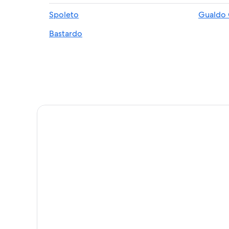
Hoteles en Sant'Eraclio
Spoleto
Gualdo 
Hoteles en Beroide
Bastardo
Hoteles 2 estrellas en Poreta
Hoteles con bar en Bastardo
Residencias en Bastardo
Hoteles cerca de Ponte Sanguinario
Hoteles en Pian di San Martino
Hoteles en Foligno
Hoteles en San Lorenzo
Hoteles en Trevi