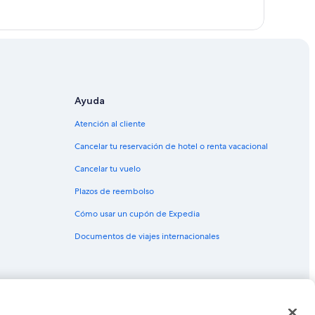
Ayuda
Atención al cliente
Cancelar tu reservación de hotel o renta vacacional
Cancelar tu vuelo
Plazos de reembolso
Cómo usar un cupón de Expedia
Documentos de viajes internacionales
as o marcas comerciales de Expedia, Inc. CST# 2029030-50.