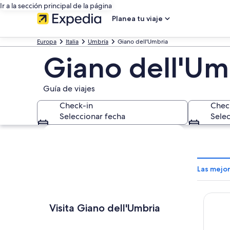
Ir a la sección principal de la página
Planea tu viaje
Europa
Italia
Umbría
Giano dell'Umbria
Giano dell'Um
Guía de viajes
Check-in
Chec
Seleccionar fecha
Selec
Explorar mapa
Las mejo
Hotel d
Visita Giano dell'Umbria