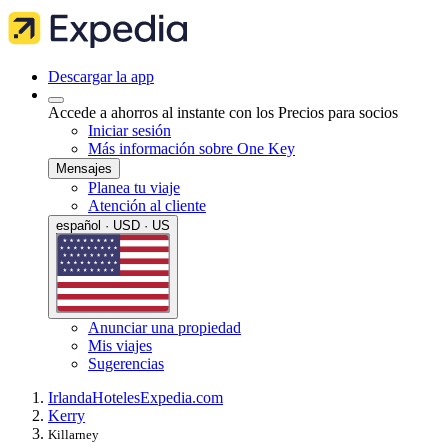
Descargar la app
Accede a ahorros al instante con los Precios para socios
Iniciar sesión
Más información sobre One Key
Mensajes
Planea tu viaje
Atención al cliente
español · USD · US
Anunciar una propiedad
Mis viajes
Sugerencias
Irlanda
Hoteles
Expedia.com
Kerry
Killarney