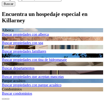
Buscar
Encuentra un hospedaje especial en
Killarney
Alberca
Buscar propiedades con alberca
Spa
Buscar propiedades con spa
Familias
Buscar propiedades familiares
Hidromasaje
Buscar propiedades con tina de hidromasaje
Departa­mentos
Buscar departamentos
Mascotas
Buscar propiedades que aceptan mascotas
Parque acuático
Buscar propiedades con parque acuático
Condominios
Buscar condominios