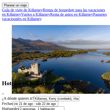
Planear un viaje
Guía de viaje de Killarney
Rentas de hospedaje para las vacaciones
en Killarney
Vuelos a Killarney
Renta de autos en Killarney
Paquetes
vacacionales en Killarney
Hoteles en Killarney desde $77
¿A dónde quieres ir?
Fechas
Huéspedes