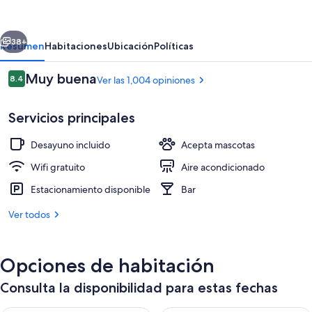
Express
London
erior
Siguiente
Hammersmith
38+
Resumen
Habitaciones
Ubicación
Políticas
by
Opiniones
Muy buena
8.4
Ver las 1,004 opiniones
IHG
8.4 de 10,
Servicios principales
Desayuno incluido
Acepta mascotas
Wifi gratuito
Aire acondicionado
Estacionamiento disponible
Bar
Exterior
Ver todos
Opciones de habitación
Consulta la disponibilidad para estas fechas