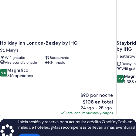
Hot
Breakfast)
Holiday Inn London-Bexley by IHG
Staybri
by IHG
St. Mary's
Heathrow
Wifi gratuito
Restaurante
Aire acondicionado
Gimnasio
Desayuno
Wifi grat
9.0
Magnífico
9.0
de
316 opiniones
9.2
Magní
9.2
10,
de
1,388 
Magnífico,
10,
316
Magnífico
$90 por noche
opiniones
1,388
El
$108 en total
opiniones
precio
24 ago. - 25 ago.
actual
Total con impuestos y cargos
es
Inicia sesión y reserva para acumular crédito OneKeyCash en
de
miles de hoteles. ¡Más recompensas te llevan a más aventuras!
$108