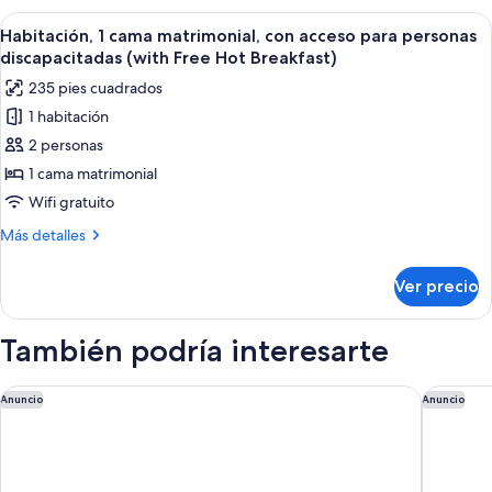
Hot
2
Abrir
Una habitación moderna con un muro az
Breakfast)
7
camas
Habitación, 1 cama matrimonial, con acceso para personas
todas
individuales
discapacitadas (with Free Hot Breakfast)
(with
las
235 pies cuadrados
Free
fotos
Hot
1 habitación
de
Breakfast)
2 personas
Habitación,
1
1 cama matrimonial
cama
Wifi gratuito
matrimonial,
Más
Más detalles
con
detalles
acceso
sobre
Ver precio
Habitación,
para
1
personas
cama
También podría interesarte
discapacitadas
matrimonial,
con
(with
acceso
Holiday Inn London-Bexley by IHG
Staybrid
Free
Anuncio
Anuncio
para
Hot
personas
Breakfast)
discapacitadas
(with
Free