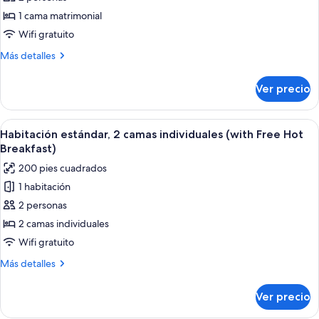
Habitación
Free
Hot
estándar,
1 cama matrimonial
Breakfast)
1
Wifi gratuito
cama
Más
Más detalles
matrimonial
detalles
(with
sobre
Ver precio
Habitación
Free
estándar,
Hot
1
Abrir
Habitación de hotel con dos camas, un
Breakfast)
6
cama
Habitación estándar, 2 camas individuales (with Free Hot
todas
matrimonial
Breakfast)
(with
las
200 pies cuadrados
Free
fotos
Hot
1 habitación
de
Breakfast)
2 personas
Habitación
estándar,
2 camas individuales
2
Wifi gratuito
camas
Más
Más detalles
individuales
detalles
(with
sobre
Ver precio
Habitación
Free
estándar,