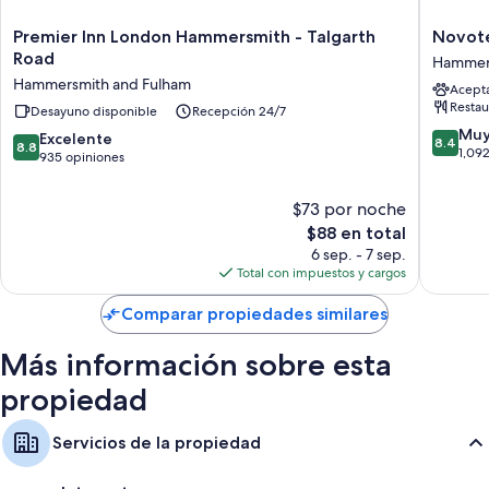
Premier
Novotel
Premier Inn London Hammersmith - Talgarth
Novot
Inn
London
Road
Hammers
London
West
Hammersmith and Fulham
Acept
Hammersmith
Hammer
Restau
-
Desayuno disponible
Recepción 24/7
and
Talgarth
Fulham
8.4
Muy
8.8
Excelente
8.4
8.8
Road
de
1,09
de
935 opiniones
Hammersmith
10,
10,
and
Muy
Excelente,
$73 por noche
Fulham
bueno,
935
El
1,092
$88 en total
opiniones
precio
opinion
6 sep. - 7 sep.
actual
Total con impuestos y cargos
es
de
Comparar propiedades similares
$88
Más información sobre esta
propiedad
Servicios de la propiedad