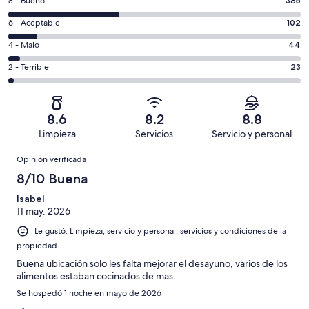
Puntuación
8 - Bueno
385
10,
de
es
Puntuación
6 - Aceptable
102
8,
decir,
de
es
Puntuación
4 - Malo
44
Excelente.
6,
decir,
de
Basada
es
Puntuación
2 - Terrible
23
Bueno.
4,
en
decir,
de
Basada
es
450
Aceptable.
2,
en
decir,
de
Basada
es
385
Malo.
8.6
8.2
8.8
1004
en
decir,
de
Basada
Limpieza
Servicios
Servicio y personal
opiniones
102
Terrible.
1004
en
Opiniones
de
Basada
opiniones
Opinión verificada
44
1004
en
de
8/10 Buena
opiniones
23
1004
de
Isabel
opiniones
11 may. 2026
1004
opiniones
Le gustó: Limpieza, servicio y personal, servicios y condiciones de la
propiedad
Buena ubicación solo les falta mejorar el desayuno, varios de los
alimentos estaban cocinados de mas.
Se hospedó 1 noche en mayo de 2026