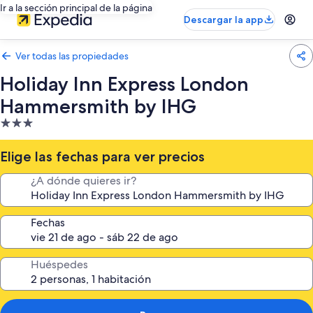
Ir a la sección principal de la página
Descargar la app
Ver todas las propiedades
Holiday Inn Express London
Hammersmith by IHG
Propiedad
de
3.0
Elige las fechas para ver precios
estrellas
¿A dónde quieres ir?
Fechas
Huéspedes