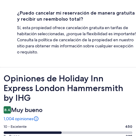
¿Puedo cancelar mi reservación de manera gratuita
y recibir un reembolso total?
Sí, esta propiedad ofrece cancelación gratuita en tarifas de
habitación seleccionadas, ¡porque la flexibilidad es importante!
Consulta la política de cancelación de la propiedad en nuestro
sitio para obtener más información sobre cualquier excepción
o requisito.
Opiniones
Opiniones de Holiday Inn
Express London Hammersmith
by IHG
Muy bueno
8.4
1,004 opiniones
Puntuación
10 - Excelente
450
de