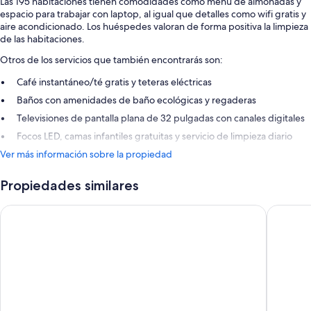
Las 195 habitaciones tienen comodidades como menú de almohadas y
espacio para trabajar con laptop, al igual que detalles como wifi gratis y
aire acondicionado. Los huéspedes valoran de forma positiva la limpieza
de las habitaciones.
Otros de los servicios que también encontrarás son:
Café instantáneo/té gratis y teteras eléctricas
Baños con amenidades de baño ecológicas y regaderas
Televisiones de pantalla plana de 32 pulgadas con canales digitales
Focos LED, camas infantiles gratuitas y servicio de limpieza diario
Ver más información sobre la propiedad
Propiedades similares
Premier Inn London Hammersmith - Talgarth Road
Novotel