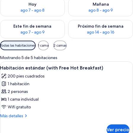
Consulta la disponibilidad para hoy ago 7 - ago 8
Consulta la disponibilidad pa
Hoy
Mañana
ago 7 - ago 8
ago 8 - ago 9
Consulta la disponibilidad para este fin de semana ago 7 - ag
Consulta la disponibilidad par
Este fin de semana
Próximo fin de semana
ago 7 - ago 9
ago 14 - ago 16
Filtros
Todas las habitaciones
1 cama
2 camas
disponibles
para
Mostrando 5 de 5 habitaciones
las
Abrir
Una cama bien hecha con ropa blanca
6
Habitación estándar (with Free Hot Breakfast)
habitaciones
todas
200 pies cuadrados
las
1 habitación
fotos
de
2 personas
Habitación
1 cama individual
estándar
Wifi gratuito
(with
Más
Más detalles
Free
detalles
Hot
sobre
Ver precio
Habitación
Breakfast)