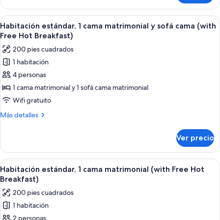
estándar
(with
Abrir
Una habitación de hotel moderna con 
4
Free
Habitación estándar, 1 cama matrimonial y sofá cama (with
todas
Hot
Free Hot Breakfast)
Breakfast)
las
200 pies cuadrados
fotos
1 habitación
de
4 personas
Habitación
estándar,
1 cama matrimonial y 1 sofá cama matrimonial
1
Wifi gratuito
cama
Más
Más detalles
matrimonial
detalles
y
sobre
Ver precio
Habitación
sofá
estándar,
cama
1
Abrir
Una habitación de hotel moderna con u
(with
7
cama
Habitación estándar, 1 cama matrimonial (with Free Hot
todas
matrimonial
Free
Breakfast)
y
las
Hot
200 pies cuadrados
sofá
fotos
Breakfast)
cama
1 habitación
de
(with
2 personas