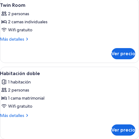
Abrir
Habitación de hotel con dos camas, ca
3
Twin Room
todas
2 personas
las
2 camas individuales
fotos
de
Wifi gratuito
Twin
Más
Más detalles
Room
detalles
sobre
Ver precio
Twin
Room
Abrir
Habitación de hotel con una cama gra
7
Habitación doble
todas
1 habitación
las
2 personas
fotos
de
1 cama matrimonial
Habitación
Wifi gratuito
doble
Más
Más detalles
detalles
sobre
Ver precio
Habitación
doble