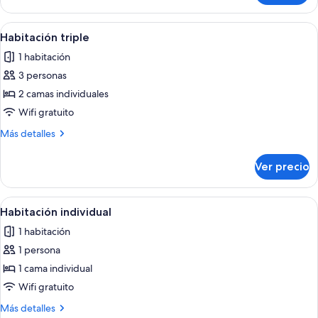
individuales
con
2
Abrir
Una habitación de hotel con dos camas
5
camas
Habitación triple
todas
individuales
1 habitación
las
3 personas
fotos
de
2 camas individuales
Habitación
Wifi gratuito
triple
Más
Más detalles
detalles
sobre
Ver precio
Habitación
triple
Abrir
Una habitación de hotel con una cama
5
Habitación individual
todas
1 habitación
las
1 persona
fotos
de
1 cama individual
Habitación
Wifi gratuito
individual
Más
Más detalles