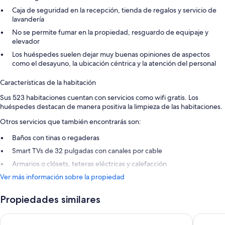
Caja de seguridad en la recepción, tienda de regalos y servicio de
lavandería
No se permite fumar en la propiedad, resguardo de equipaje y
elevador
Los huéspedes suelen dejar muy buenas opiniones de aspectos
como el desayuno, la ubicación céntrica y la atención del personal
Características de la habitación
Sus 523 habitaciones cuentan con servicios como wifi gratis. Los
huéspedes destacan de manera positiva la limpieza de las habitaciones.
Otros servicios que también encontrarás son:
Baños con tinas o regaderas
Smart TVs de 32 pulgadas con canales por cable
Armarios o clósets, teteras eléctricas y calefacción
Ver más información sobre la propiedad
Propiedades similares
Royal National Hotel
Tavistoc