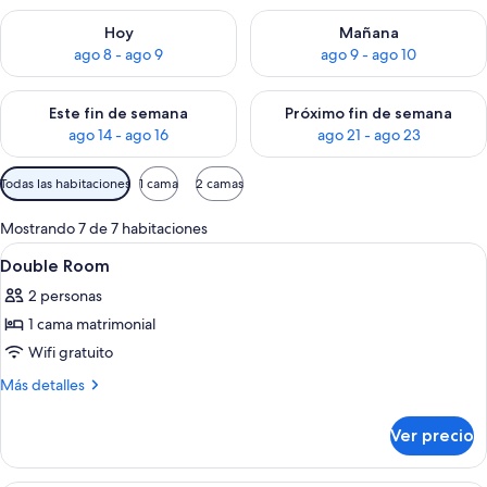
Consulta la disponibilidad para hoy ago 8 - ago 9
Consulta la disponibilidad pa
Hoy
Mañana
ago 8 - ago 9
ago 9 - ago 10
Consulta la disponibilidad para este fin de semana ago 14 - ag
Consulta la disponibilidad pa
Este fin de semana
Próximo fin de semana
ago 14 - ago 16
ago 21 - ago 23
Filtros
Todas las habitaciones
1 cama
2 camas
disponibles
para
Mostrando 7 de 7 habitaciones
las
Abrir
Habitación de hotel con cama, escritori
4
Double Room
habitaciones
todas
2 personas
las
1 cama matrimonial
fotos
de
Wifi gratuito
Double
Más
Más detalles
Room
detalles
sobre
Ver precio
Double
Room