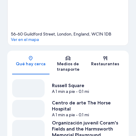
conveniente por el transporte público: la Estación de metro
Russell Square se encuentra a poca distancia y la Estación de
metro Holborn está a 9 minutos a pie.
Visita nuestra guía de
Londres
56-60 Guildford Street, London, England, WC1N 1DB
Ver en el mapa
Sección del mapa
Qué hay cerca
Medios de
Restaurantes
transporte
Russell Square
A 1 min a pie
- 0.1 mi
Centro de arte The Horse
Hospital
A 1 min a pie
- 0.1 mi
Organización juvenil Coram's
Fields and the Harmsworth
Memorial Playground