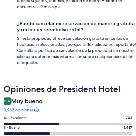
Russell Square y, además, Estación de metro Holborn se
encuentra a 9 min a pie.
¿Puedo cancelar mi reservación de manera gratuita
y recibir un reembolso total?
Sí, esta propiedad ofrece cancelación gratuita en tarifas de
habitación seleccionadas, ¡porque la flexibilidad es importante!
Consulta la política de cancelación de la propiedad en nuestro
sitio para obtener más información sobre cualquier excepción
o requisito.
Opiniones
Opiniones de President Hotel
Muy bueno
8.4
3,963 opiniones
Puntuación
10 - Excelente
1,703
de
Puntuación
8 - Bueno
1,417
10,
de