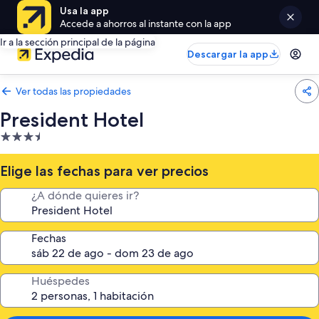
Usa la app
Accede a ahorros al instante con la app
Ir a la sección principal de la página
Descargar la app
Ver todas las propiedades
President Hotel
Propiedad
de
3.5
Elige las fechas para ver precios
estrellas
¿A dónde quieres ir?
Fechas
Huéspedes