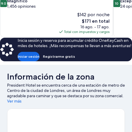
9.0
10.0
Magnífico
Excep
9.0
10
de
de
1,456 opiniones
24 opi
10,
10,
$142 por noche
Magnífico,
Excepcion
El
$171 en total
1,456
24
precio
16 ago. - 17 ago.
opiniones
opiniones
actual
Total con impuestos y cargos
es
Inicia sesión y reserva para acumular crédito OneKeyCash en
de
miles de hoteles. ¡Más recompensas te llevan a más aventuras!
$171
Iniciar sesión
Registrarme gratis
Información de la zona
President Hotel se encuentra cerca de una estación de metro de
Centro de la ciudad de Londres, un área de Londres muy
agradable para caminar y que se destaca por su zona comercial.
Museo Británico y Royal Albert Hall son lugares culturales
Ver más
destacados, y algunos de los puntos de interés más importantes
de la zona incluyen Catedral de St. Paul y Big Ben. London Eye y
Museo de Historia Natural son lugares increíbles que no te
puedes perder. A los huéspedes les encanta la ubicación
céntrica de este hotel por sus atractivos turísticos. También es