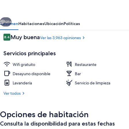
erior
Siguiente
121+
Resumen
Habitaciones
Ubicación
Políticas
Opiniones
Muy buena
8.4
Ver las 3,963 opiniones
8.4 de 10,
Servicios principales
Wifi gratuito
Restaurante
Desayuno disponible
Bar
Lavandería
Servicio de limpieza
Con servicio de comidas y cenas
Ver todos
Opciones de habitación
Consulta la disponibilidad para estas fechas