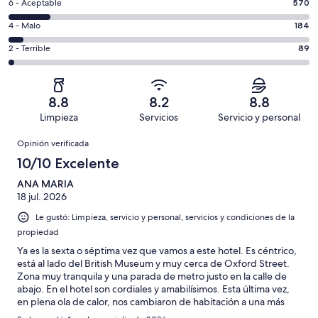
es
Puntuación
6 - Aceptable
570
8,
decir,
de
es
Puntuación
4 - Malo
184
Excelente.
6,
decir,
de
Basada
es
Puntuación
2 - Terrible
89
Bueno.
4,
en
decir,
de
Basada
es
1703
Aceptable.
2,
en
decir,
de
Basada
es
1417
Malo.
8.8
8.2
8.8
3963
en
decir,
de
Basada
Limpieza
Servicios
Servicio y personal
opiniones
570
Terrible.
3963
en
Opiniones
de
Basada
opiniones
Opinión verificada
184
3963
en
de
10/10 Excelente
opiniones
89
3963
de
ANA MARIA
opiniones
18 jul. 2026
3963
opiniones
Le gustó: Limpieza, servicio y personal, servicios y condiciones de la
propiedad
Ya es la sexta o séptima vez que vamos a este hotel. Es céntrico,
está al lado del British Museum y muy cerca de Oxford Street.
Zona muy tranquila y una parada de metro justo en la calle de
abajo. En el hotel son cordiales y amabilísimos. Esta última vez,
en plena ola de calor, nos cambiaron de habitación a una más
fresca sin problema.