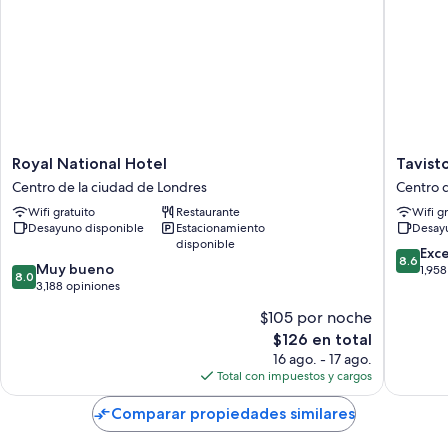
Royal
Tavistoc
Royal National Hotel
Tavist
National
Hotel
Centro de la ciudad de Londres
Centro d
Hotel
Centro
Wifi gratuito
Restaurante
Wifi g
Centro
de
Desayuno disponible
Estacionamiento
Desay
de
la
disponible
la
ciudad
8.6
Exc
8.6
8.0
ciudad
Muy bueno
de
de
1,958
8.0
de
de
3,188 opiniones
Londres
10,
10,
Londres
Excelent
$105 por noche
Muy
1,958
El
$126 en total
bueno,
opinion
precio
3,188
16 ago. - 17 ago.
actual
opiniones
Total con impuestos y cargos
es
de
Comparar propiedades similares
$126