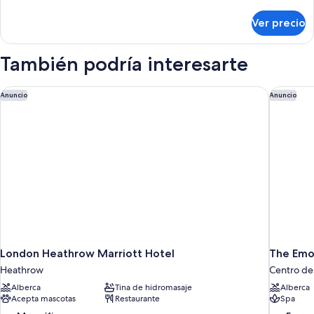
detalles
sobre
Ver precio
Habitación
individual
También podría interesarte
London Heathrow Marriott Hotel
The Emo
Anuncio
Anuncio
London Heathrow Marriott Hotel
The Emo
Heathrow
Centro de
Alberca
Tina de hidromasaje
Alberca
Acepta mascotas
Restaurante
Spa