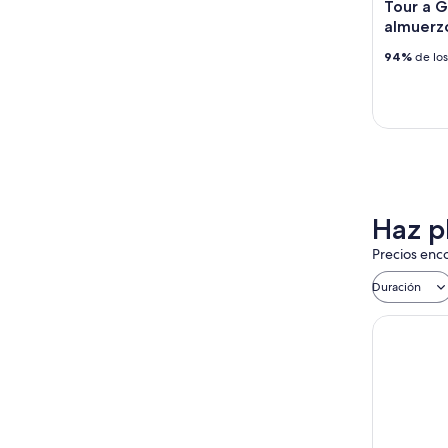
Tour a G
almuerzo
94%
de los
Haz pl
Precios enco
Duración