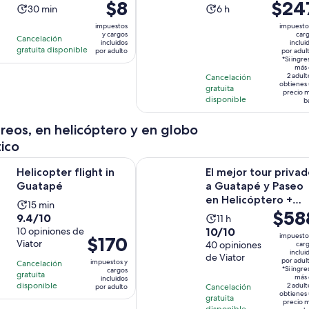
El
$8
El
$24
de café local desde
La
La
30 min
6 h
precio
...
precio
actividad
actividad
impuestos
impuesto
es
es
y cargos
car
dura
dura
Cancelación
incluidos
inclui
de
de
gratuita disponible
30
6
por adulto
por adul
$8.
$247.
*Si ingre
minutos
horas
más 
por
por
2 adult
Cancelación
obtienes
gratuita
adulto
adulto*
precio 
disponible
b
reos, en helicóptero y en globo
ico
Se abrirá en una nueva pestaña
 flight in Guatapé
El mejor tour privado a Guatapé y
Helicopter flight in
El mejor tour priva
Guatapé
a Guatapé y Paseo
en Helicóptero +
La
15 min
El
$58
Roca de Guatapé
9.4
9.4/10
La
actividad
11 h
+P...
precio
10.0
de
10 opiniones de
10/10
actividad
dura
impuesto
El
$170
es
Viator
de
40 opiniones
10
car
dura
15
precio
inclui
de
de Viator
10
con
11
minutos
por adul
impuestos y
Cancelación
es
$588.
*Si ingre
cargos
con
10
gratuita
horas
más 
incluidos
de
por
disponible
2 adult
Cancelación
por adulto
40
opiniones
obtienes
$170.
gratuita
adulto*
opiniones
precio 
disponible