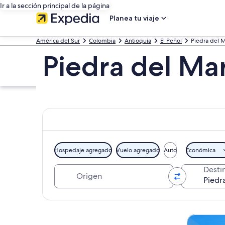
Ir a la sección principal de la página
Planea tu viaje
América del Sur
Colombia
Antioquía
El Peñol
Piedra del M
Piedra del Mar
Hospedaje agregado
Vuelo agregado
Auto
Económica
Origen
Desti
Explorar mapa
Tours y ex