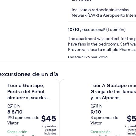
of
Incl. vuelo redondo sin escalas
5
Newark (EWR) a Aeropuerto Inter
10
/
10
¡Excepcional! (1 opinión)
The apartment was perfect for the price. There is only one AC unit in the apartm
have fans in the bedrooms. Staff was nice and attentive. Location is great and easy to get to
Provenza, close to multiple Pharmac
Enviada el 26 mar. 2026
excursiones de un día
Se ab
tape, Piedra del Peñol, almuerzo, snacks paseo en barco
Tour A Guatapé mas Granja de las l
Tour a Guatape,
Tour A Guatapé ma
Piedra del Peñol,
Granja de las llamas
almuerzo, snacks
y las Alpacas
paseo en barco
La
La
10 h
11 h
8.8
9.0
8.8/10
9/10
actividad
actividad
El
$45
El
$5
de
190 opiniones de
de
8 opiniones de
dura
dura
precio
prec
Viator
Viator
10
10
10
11
impuestos
impues
es
es
con
con
y cargos
y car
horas
horas
Cancelación
Cancelación
incluidos
inclui
de
de