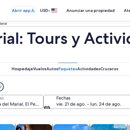
•
Abrir app
USD
Anunciar una propiedad
Ate
arial
ial: Tours y Activ
Hospedaje
Vuelos
Autos
Paquetes
Actividades
Cruceros
no
Fechas
vie. 21 de ago. - lun. 24 de ago.
Se abrirá en una nueva pestaña
Se abrirá en una nueva
Se abrirá en una nu
cursiones de un día
Tours privados y personalizados
Cultura e historia
Actividades acuáti
A