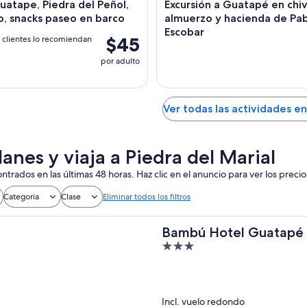
uatape, Piedra del Peñol,
Excursión a Guatapé en chi
, snacks paseo en barco
almuerzo y hacienda de Pa
Escobar
$45
 clientes lo recomiendan
por adulto
Ver todas las actividades en
anes y viaja a Piedra del Marial
ntrados en las últimas 48 horas. Haz clic en el anuncio para ver los precio
Categoría
Clase
Eliminar todos los filtros
Bambú Hotel Guatapé
3
out
of
5
Incl. vuelo redondo