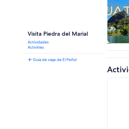
Visita Piedra del Marial
Actividades
Tours
Activities
excursio
un d
Guía de viaje de El Peñol
Activ
Tour a Gua