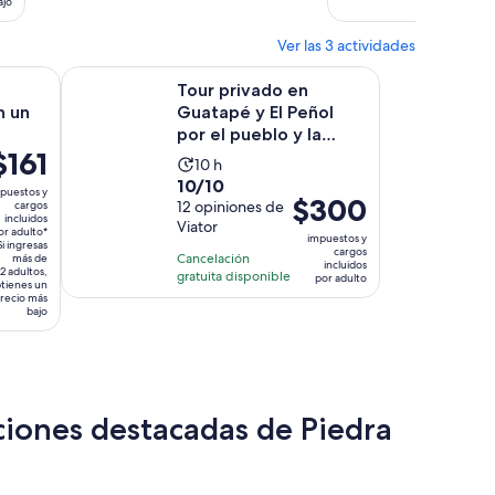
ajo
minu
Ver las 3 actividades
irá en una nueva pestaña
Se abrirá en una nueva pestaña
n un día
Tour privado en Guatapé y El Peñol por el pueblo y la 
Tour privado en
n un
Guatapé y El Peñol
por el pueblo y la
l
$161
represa.
La
10 h
recio
10.0
10/10
actividad
puestos y
s
El
$300
de
12 opiniones de
cargos
dura
incluidos
e
precio
Viator
10
10
or adulto*
impuestos y
161.
Si ingresas
es
con
cargos
horas
Cancelación
más de
incluidos
or
de
2 adultos,
12
gratuita disponible
por adulto
tienes un
dulto*
$300.
opiniones
recio más
bajo
por
adulto
á
ciones destacadas de Piedra
a
aña