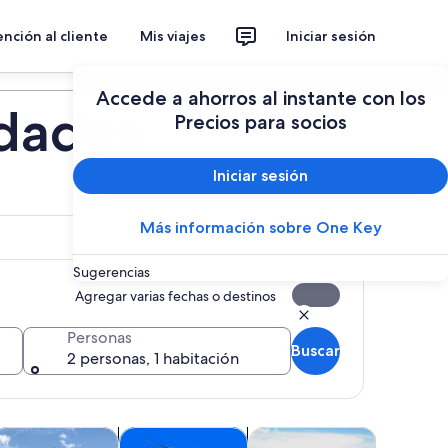
nción al cliente
Mis viajes
Iniciar sesión
Planear un viaje
Accede a ahorros al instante con los
idades
Precios para socios
Iniciar sesión
Más información sobre One Key
Sugerencias
Agregar varias fechas o destinos
Personas
Buscar
2 personas, 1 habitación
 pestaña
eva pestaña
Se abrirá en una nueva pestaña
Se abrirá en una nueva pesta
Se abrirá en una n
cas
ventura y actividades al aire libre
Tours acuáticos y cruceros
Tours aéreos, en helicópter
Alimentos