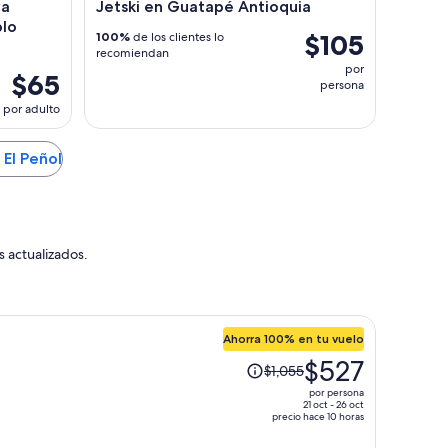
va
Jetski en Guatapé Antioquia
blo
$105
100%
de los clientes lo
recomiendan
por
$65
persona
por adulto
 El Peñol
s actualizados.
Ahorra 100% en tu vuelo
El
$527
$1,055
precio
por persona
era
21 oct - 26 oct
precio hace 10 horas
de
$1,055