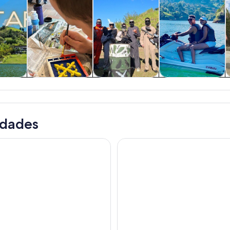
 y
Tours privados y
Cultura e historia
Actividades
nes de
personalizados
acuáticas
ía
idades
tape, Piedra del Peñol, almuerzo, snacks paseo en barco
Excursión a Guatapé en chiv