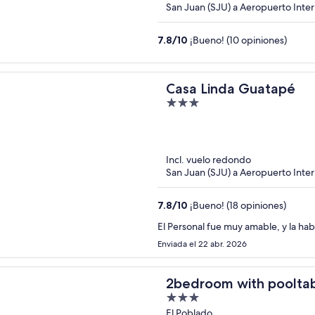
San Juan (SJU) a Aeropuerto Inte
7.8
/
10
¡Bueno! (10 opiniones)
Casa Linda Guatapé
3
out
of
5
Incl. vuelo redondo
San Juan (SJU) a Aeropuerto Inte
7.8
/
10
¡Bueno! (18 opiniones)
El Personal fue muy amable, y la habi
Enviada el 22 abr. 2026
2bedroom with pooltabl
3
out
El Poblado