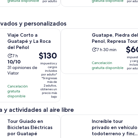
190
8
gratuita disponible
gratuita disponible
por adulto
por adu
$45.
$51.
opiniones
opiniones
por
por
adulto
adul
ivados y personalizados
Se abrirá en una nueva pestañ
o a Guatapé y La Roca del Peñol
Guatape, Piedra del Penol, Represa
Viaje Corto a
Guatape, Piedra de
Guatapé y La Roca
Penol, Represa Tour
El
$6
del Peñol
La
7 h 30 min
El
$130
preci
La
7 h
actividad
impues
precio
es
10.0
10/10
y car
actividad
dura
Cancelación
impuestos y
inclui
es
de
de
31 opiniones de
cargos
gratuita disponible
dura
7
por adu
incluidos
de
$60.
Viator
10
7
por adulto*
horas
$130.
*Si ingresas
por
con
horas
y
más de
por
adult
2 adultos,
Cancelación
31
30
obtienes un
gratuita
adulto*
opiniones
precio más
minutos
disponible
bajo
 y actividades al aire libre
Se abrirá en una nueva
o en Bicicletas Eléctricas por Guatapé
Increíble tour privado en vehículo 
Tour Guiado en
Increíble tour
Bicicletas Eléctricas
privado en vehículo
por Guatapé
todoterreno y finca