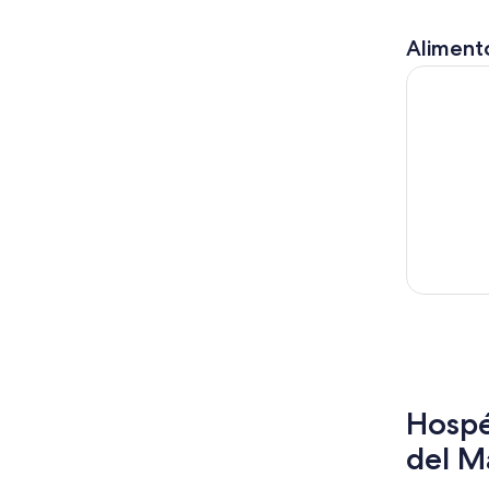
Alimento
Día Compl
Hospé
del M