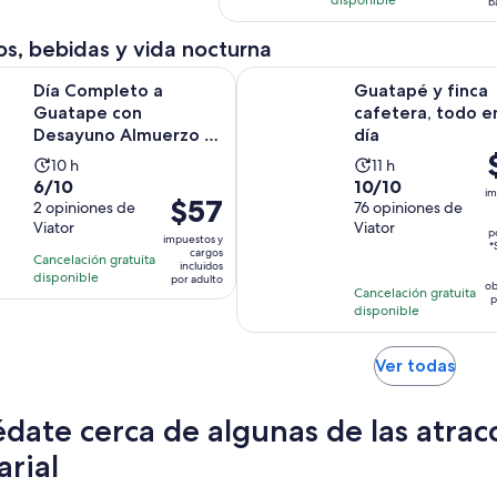
por
b
adulto
s, bebidas y vida nocturna
Se abr
eto a Guatape con Desayuno Almuerzo y Tour en Barco
Guatapé y finca cafetera, todo e
Día Completo a
Guatapé y finca
Guatape con
cafetera, todo e
Desayuno Almuerzo y
día
E
Tour en Barco
La
La
10 h
11 h
p
6.0
10.0
6/10
10/10
actividad
actividad
im
El
$57
e
de
2 opiniones de
de
76 opiniones de
dura
dura
precio
d
Viator
Viator
10
10
10
11
p
impuestos y
es
$
*
con
con
cargos
horas
horas
Cancelación gratuita
incluidos
de
p
2
76
disponible
por adulto
ob
Cancelación gratuita
$57.
a
opiniones
opiniones
p
disponible
por
adulto
Se
Ver todas
abrir
en
date cerca de algunas de las atrac
una
nuev
arial
pest