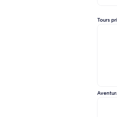
Tours pr
Viaje Cort
Aventura
Tour Guiad