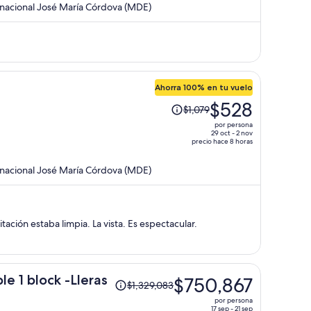
rnacional José María Córdova (MDE)
y
ahora
es
de
$527
por
Ahorra 100% en tu vuelo
persona
El
$528
$1,079
precio
por persona
era
29 oct - 2 nov
precio hace 8 horas
de
$1,079
rnacional José María Córdova (MDE)
y
ahora
es
de
tación estaba limpia. La vista. Es espectacular.
$528
por
persona
El
e 1 block -Lleras
$750,867
$1,329,083
precio
por persona
era
17 sep - 21 sep