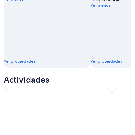
Ver menos
Ver propiedades
Ver propiedades
Actividades
Museo Xochimilco, Coyoacán y Frida Kahlo (Visita Opcional
Entrada a 