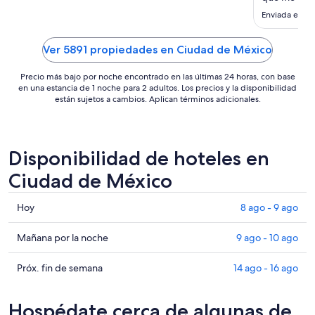
ago
Enviada el 7 
al
31
Ver 5891 propiedades en Ciudad de México
ago
Precio más bajo por noche encontrado en las últimas 24 horas, con base
en una estancia de 1 noche para 2 adultos. Los precios y la disponibilidad
están sujetos a cambios. Aplican términos adicionales.
Disponibilidad de hoteles en
Ciudad de México
Consultar
Hoy
8 ago - 9 ago
precios
en
Consultar
Mañana por la noche
9 ago - 10 ago
Ciudad
precios
de
en
Consultar
Próx. fin de semana
14 ago - 16 ago
México
Ciudad
precios
para
de
en
Hospédate cerca de algunas de
hoy,
México
Ciudad