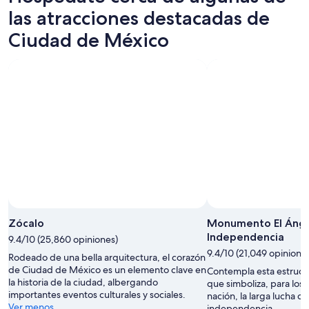
8
para
de
las atracciones destacadas de
ago
mañana
México
Ciudad de México
-
por
para
9
la
el
ago
noche,
próximo
9
fin
ago
de
-
semana,
10
14
ago
ago
-
16
ago
Zócalo
Monumento El Ánge
Independencia
9.4/10 (25,860 opiniones)
9.4/10 (21,049 opinione
Rodeado de una bella arquitectura, el corazón
de Ciudad de México es un elemento clave en
Contempla esta estructu
la historia de la ciudad, albergando
que simboliza, para los
importantes eventos culturales y sociales.
nación, la larga lucha de
Ver menos
independencia.