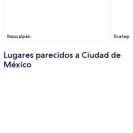
Naucalpan
Ecatepe
Lugares parecidos a Ciudad de
México
Guadalajara
Mérida