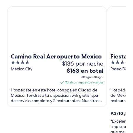
Camino Real Aeropuerto Mexico
Fiesta Amer
Camino Real Aeropuerto Mexico
Fiesta 
4
$136 por noche
4
out
out
Mexico City
Paseo De La
El
$163 en total
Mexico Cit
of
of
precio
30 ago. - 31 ago.
5
5
es
Total con impuestos y cargos
de
Hospédate en este hotel con spa en Ciudad de
Hospédate e
$163
México. Tendrás a tu disposición wifi gratis, spa
de México. T
de servicio completo y 2 restaurantes. Nuestros
en
restaurantes
huéspedes destacan ...
huéspedes d
total
por
9.2
/
10
¡Magn
noche
"Excelente s
del
limpio, agra
30
que me hosp