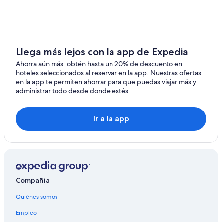
Hoteles con estacionamiento en Centro histórico
Juchitepec
Hoteles con guardería en Centro histórico
Salazar
Hoteles con área de juegos en Centro histórico
Nezahualcóyotl
Hoteles con alberca en Centro histórico
Llega más lejos con la app de Expedia
Xalatlaco
Hoteles con restaurante en Centro histórico
Ahorra aún más: obtén hasta un 20% de descuento en
hoteles seleccionados al reservar en la app. Nuestras ofertas
Hoteles con hidromasaje en Centro histórico
La Marquesa
en la app te permiten ahorrar para que puedas viajar más y
administrar todo desde donde estés.
Hoteles con traslado del/al aeropuerto en Centro
histórico
Hoteles con vista en Centro histórico
Ir a la app
Hoteles gay friendly en Centro histórico
Hoteles para bodas en Centro histórico
Hoteles de senderismo en Centro histórico
Hoteles que aceptan mascotas en Centro histórico
Compañía
Hoteles de Mision en Centro histórico
Quiénes somos
Hoteles en Centro histórico
Empleo
Hoteles cerca de Palacio Nacional