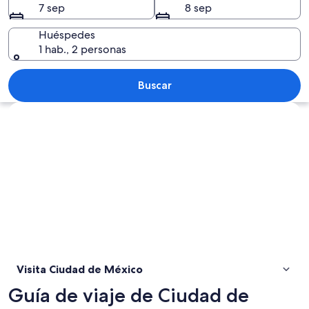
7 sep
8 sep
Huéspedes
1 hab., 2 personas
Una calle animada con edificios histór
Buscar
Explorar mapa
Visita Ciudad de México
Guía de viaje de Ciudad de