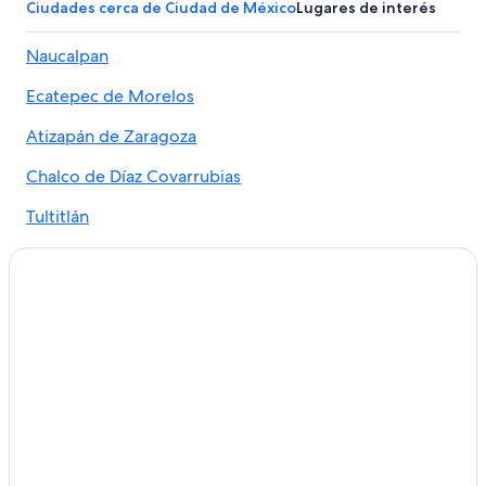
Hilton Hotels en Centro histórico
Ciudades cerca de Ciudad de México
Lugares de interés
Hoteles para ir de compras en Centro histórico
Naucalpan
Hoteles de lujo en Centro histórico
Ecatepec de Morelos
Hoteles de negocios en Centro histórico
Hoteles ecológicos en Centro histórico
Atizapán de Zaragoza
Hoteles familiares en Centro histórico
Chalco de Díaz Covarrubias
Hoteles históricos en Centro histórico
Tultitlán
Hoteles románticos en Centro histórico
Huixquilucan
Hoteles baratos en Centro histórico
Ixtapaluca
Hoteles boutique en Centro histórico
Hoteles cerca de la catedral en Centro histórico
Rancho El Guarda
Hoteles con aire acondicionado en Centro histórico
Tlalnepantla de Baz
Hoteles con bar en Centro histórico
Tepoztlán
Hoteles con cocina en Centro histórico
Ocoyoacac
Hoteles con desayuno incluido en Centro histórico