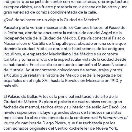
indígena, que se jacta de contar con ruinas aztecas, una arquitectura
europea clásica, una fuerte presencia en la escena de las artes y una
gran variedad de comida condimentada de la calle.
¿Qué debo hacer en un viaje a la Ciudad de México?
Paséate por la versión mexicana de los Campos Elíseos, el Paseo de
la Reforma, donde se encuentra la estatua de oro del Ángel de la
Independencia de la Ciudad de México. Esta vía conecta al Palacio
Nacional con el Castillo de Chapultepec, ubicado en una colina que
domina la ciudad. Visita las opulentas habitaciones de los antiguos
inquilinos, el emperador Maximiliano I de México y su consorte
Carlota, y toma una foto de la espectacular vista de la ciudad desde
su habitación. En el castillo se encuentra también el Museo Nacional
de Historia. Aquí encontrarás colecciones de armas, trajes y otros
artículos que relatan la historia de México desde la llegada de los
españoles en el siglo XVI, hasta la Revolución Mexicana en 1910, y
más allá.
El Palacio de Bellas Artes es la principal institución de arte de la
Ciudad de México. Explora el palacio de cuatro pisos con su gran
fachada de mármol, techos altos y su interior de estilo Art Decó. Los
niveles superiores incluyen grandes obras de famosos muralistas
mexicanos. La obra más conocida es la controversial
El hombre en el
cruce de caminos
de Diego Rivera, que fue rechazada por los
comisionados originales del Centro Rockefeller de Nueva York,