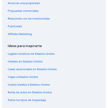
Anunciar una propiedad
Moteles en Estación Zócalo
Propuestas comerciales
Hoteles cerca de Plaza de Santo Domingo
Relaciones con los inversionistas
Hoteles cerca de Palacio de Bellas Artes
Publicidad
Hoteles cerca de Templo Mayor
Affiliate Marketing
Hoteles cerca de Suprema Corte de Justicia
Hoteles cerca de Catedral Metropolitana
Ideas para inspirarte
Apartamentos en Estación Allende
Lugares turísticos de Estados Unidos
Hoteles cerca de Zócalo
Hoteles en Estados Unidos
Casas vacacionales en Estados Unidos
Viajes a Estados Unidos
Vuelos baratos a Estados Unidos
Renta de autos en Estados Unidos
Todos los tipos de hospedaje