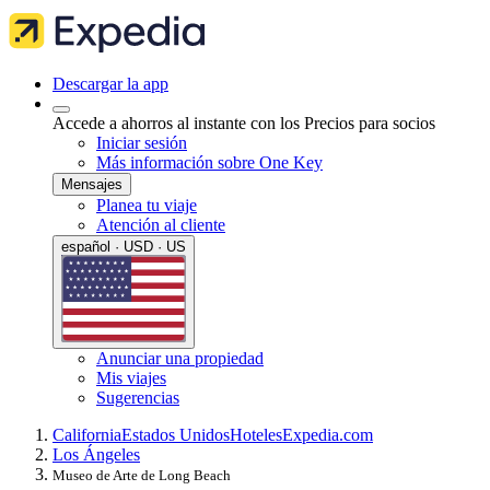
Descargar la app
Accede a ahorros al instante con los Precios para socios
Iniciar sesión
Más información sobre One Key
Mensajes
Planea tu viaje
Atención al cliente
español · USD · US
Anunciar una propiedad
Mis viajes
Sugerencias
California
Estados Unidos
Hoteles
Expedia.com
Los Ángeles
Museo de Arte de Long Beach