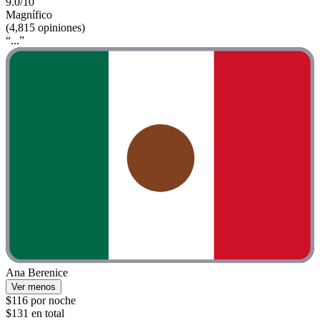
9.0/10
Magnífico
(4,815 opiniones)
“...”
Ana Berenice
Ver menos
$116 por noche
$131 en total