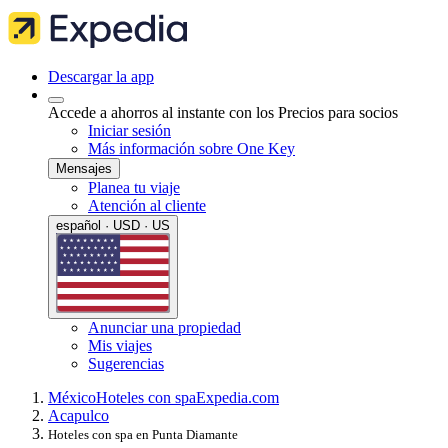
Descargar la app
Accede a ahorros al instante con los Precios para socios
Iniciar sesión
Más información sobre One Key
Mensajes
Planea tu viaje
Atención al cliente
español · USD · US
Anunciar una propiedad
Mis viajes
Sugerencias
México
Hoteles con spa
Expedia.com
Acapulco
Hoteles con spa en Punta Diamante