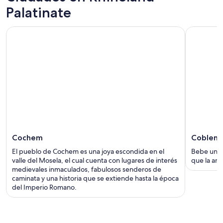
Palatinate
Cochem
Coblenz
El pueblo de Cochem es una joya escondida en el
Bebe una c
valle del Mosela, el cual cuenta con lugares de interés
que la ant
medievales inmaculados, fabulosos senderos de
caminata y una historia que se extiende hasta la época
del Imperio Romano.