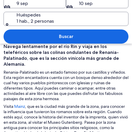
9 sep
10 sep
Huéspedes
1 hab., 2 personas
Una calle adoquinada bordeada por ca
Buscar
Navega lentamente por el río Rin y viaja en los
teleféricos sobre las colinas ondulantes de Renania-
Palatinado, que es la sección vinícola más grande de
Alemania.
Renania-Palatinado es un estado famoso por sus castillos y viñedos.
Esta región encantadora cuenta con un bosque denso alrededor del
cual hay varios pueblos pintorescos con iglesias y ruinas de
diferentes tipos. Aquí puedes caminar o acampar, entre otras
actividades al aire libre con las que puedes disfrutar los fabulosos
paisajes de esta zona hermosa.
S
Visita
Mainz
, que es la ciudad más grande de la zona, para conocer
e
la influencia que tuvieron los romanos sobre esta región. Cuando
a
estés aquí, conoce la historia del inventor de la imprenta, quien vivió
b
en esta zona, al visitar el Museo Gutenberg. Pasea por la zona
r
antigua para conocer los principales sitios religiosos, como la