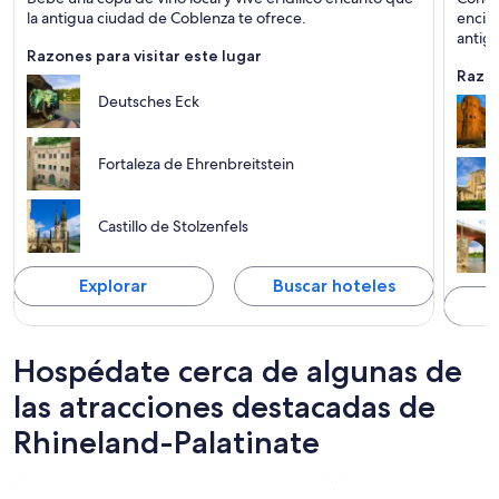
Ríos, Histórico y Castillo
Histór
n
la antigua ciudad de Coblenza te ofrece.
encier
a
antigu
Razones para visitar este lugar
Razon
Deutsches Eck
Fortaleza de Ehrenbreitstein
Castillo de Stolzenfels
Explorar
Buscar hoteles
Hospédate cerca de algunas de
las atracciones destacadas de
Rhineland-Palatinate