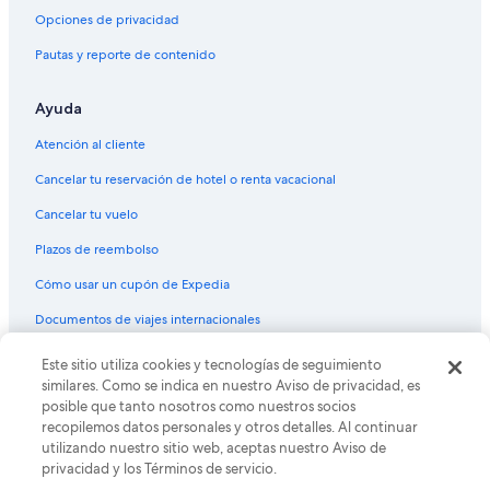
Opciones de privacidad
Pautas y reporte de contenido
Ayuda
Atención al cliente
Cancelar tu reservación de hotel o renta vacacional
Cancelar tu vuelo
Plazos de reembolso
Cómo usar un cupón de Expedia
Documentos de viajes internacionales
Este sitio utiliza cookies y tecnologías de seguimiento
© 2026 Expedia, Inc., una empresa de Expedia Group. Todos los
derechos reservados. Expedia y el logo de Expedia son marcas
similares. Como se indica en nuestro Aviso de privacidad, es
registradas o marcas comerciales de Expedia, Inc. CST# 2029030-50.
posible que tanto nosotros como nuestros socios
recopilemos datos personales y otros detalles. Al continuar
utilizando nuestro sitio web, aceptas nuestro Aviso de
privacidad y los Términos de servicio.