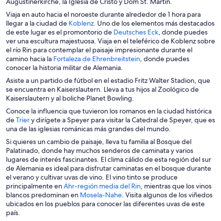
i
Augustinerkirche, la Iglesia de Cristo y Dom St. Martin.
r
Viaja en auto hacia el noroeste durante alrededor de 1 hora para
á
S
llegar a la ciudad de
Koblenz
. Uno de los elementos más destacados
e
e
S
de este lugar es el promontorio de
Deutsches Eck
, donde puedes
n
a
e
ver una escultura majestuosa. Viaja en el teleférico de Koblenz sobre
u
b
a
el río Rin para contemplar el paisaje impresionante durante el
n
r
S
b
camino hacia la
Fortaleza de Ehrenbreitstein
, donde puedes
a
i
e
r
conocer la historia militar de Alemania.
n
r
a
i
Asiste a un partido de fútbol en el estadio Fritz Walter Stadion, que
u
á
b
r
se encuentra en Kaiserslautern. Lleva a tus hijos al Zoológico de
e
e
r
á
Kaiserslautern y al boliche Planet Bowling.
v
n
i
e
a
Conoce la influencia que tuvieron los romanos en la ciudad histórica
u
r
n
v
S
de
Trier
y dirígete a Speyer para visitar la Catedral de Speyer, que es
n
á
u
e
e
una de las iglesias románicas más grandes del mundo.
a
e
n
n
a
n
n
a
Si quieres un cambio de paisaje, lleva tu familia al Bosque del
t
b
u
u
n
Palatinado, donde hay muchos senderos de caminata y varios
a
r
e
n
u
lugares de interés fascinantes. El clima cálido de esta región del sur
n
i
v
a
e
de Alemania es ideal para disfrutar caminatas en el bosque durante
a
r
a
n
v
el verano y cultivar uvas de vino. El vino tinto se produce
á
v
u
a
S
principalmente en
Ahr-región media del Rin
, mientras que los vinos
e
e
e
v
S
e
blancos predominan en
Mosela-Nahe
. Visita algunos de los viñedos
n
n
v
e
e
a
ubicados en los pueblos para conocer las diferentes uvas de este
u
t
a
n
a
b
país.
n
a
v
t
b
r