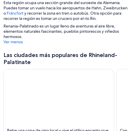
Esta región ocupa una sección grande del suroeste de Alemania.
a
n
e
a
r
i
Puedes tomar un vuelo hacia los aeropuertos de Hahn, Zweibrucken
n
a
n
n
i
r
S
o
Fráncfort
y recorrer la zona en tren o autobús. Otra opción para
u
t
a
r
á
e
recorrer la región es tomar un crucero por el río Rin.
e
a
á
e
a
v
n
Renania-Palatinado es un lugar lleno de aventuras al aire libre,
e
n
b
a
a
elementos naturales fascinantes, pueblos pintorescos y viñedos
n
u
r
v
hermosos.
u
n
i
e
Ver menos
n
a
r
n
a
n
á
t
n
u
Las ciudades más populares de Rhineland-
e
a
u
e
n
n
Palatinate
e
v
u
a
v
a
n
a
v
a
v
e
n
e
n
u
n
t
e
t
a
v
a
n
a
n
a
v
a
e
n
t
Coblenza
Tréveri
a
Bebe una copa de vino local y vive el idílico encanto que
Conoc