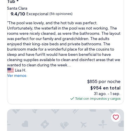
i
Tub *
o
n
Santa Clara
t
d
9.4
9.4/10
t
Excepcional
(56 opiniones)
o
de
u
o
“
“The pool was lovely, and the hot tub was perfect.
10,
b
r
T
Unfortunately, the waterfall in the pool was not working. The
Excepcional,
.
p
h
rooms were nicely cleaned, as were the bathrooms. The layout
(56
T
o
e
was perfect for our family and grandchildren. The adults
opiniones)
h
o
p
enjoyed their king-size beds and private bathrooms. The
e
l
o
bunkroom made for a wonderful place for all the cousins to
r
a
o
sleep and have fun!It would have been beneficial to have
e
n
l
cleaning supplies available to clean and disinfect areas that we
w
d
w
wanted to clean during the week...
a
t
a
Lisa H.
s
h
s
Ver menos
p
e
l
$855 por noche
l
b
o
e
El
$954 en total
u
v
n
precio
31 ago. - 1 sep.
n
e
t
actual
Total con impuestos y cargos
k
l
y
es
r
y
o
de
o
PVZ105| Across Water Park * Pvt Hot Tub * Arcades
,
f
$954
o
a
r
m
n
o
.
d
o