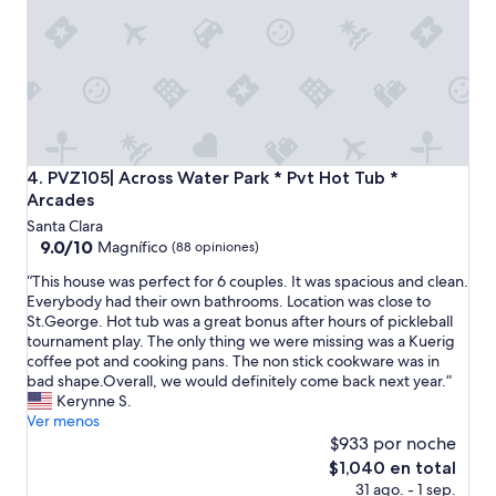
A
t
m
n
h
f
d
e
o
i
h
r
t
o
1
’
t
4
s
t
p
s
u
e
o
b
o
PVZ105| Across Water Park * Pvt Hot Tub * Arcades
4. PVZ105| Across Water Park * Pvt Hot Tub *
c
w
p
Arcades
l
a
l
o
Santa Clara
s
e
s
9.0
9.0/10
p
Magnífico
(88 opiniones)
t
e
de
e
o
“
“This house was perfect for 6 couples. It was spacious and clean.
t
10,
r
h
T
Everybody had their own bathrooms. Location was close to
o
Magnífico,
f
a
h
St.George. Hot tub was a great bonus after hours of pickleball
e
(88
e
v
i
tournament play. The only thing we were missing was a Kuerig
v
opiniones)
c
e
s
coffee pot and cooking pans. The non stick cookware was in
e
t
t
h
bad shape.Overall, we would definitely come back next year.”
r
.
h
o
Kerynne S.
y
U
e
u
Ver menos
t
n
i
s
h
$933 por noche
f
r
e
i
o
El
$1,040 en total
o
w
n
r
precio
31 ago. - 1 sep.
w