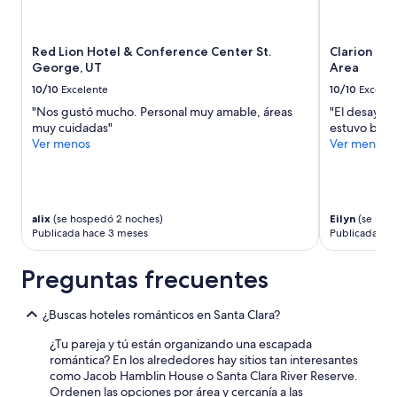
s
n
2
e
s
k
adultos.
p
p
y
Los
o
Red Lion Hotel & Conference Center St.
Clarion Su
a
o
precios
o
George, UT
Area
c
u
y
l
i
f
la
w
10/10
Excelente
10/10
Excelen
o
o
disponibilidad
a
"Nos gustó mucho. Personal muy amable, áreas
"El desayuo 
u
r
están
s
muy cuidadas"
estuvo buen
s
a
sujetos
n
Ver menos
Ver menos
a
n
a
o
n
a
cambios.
t
d
m
Aplican
w
c
a
términos
o
l
z
adicionales.
r
alix
(se hospedó 2 noches)
Eilyn
(se hos
e
i
k
Publicada hace 3 meses
Publicada ha
a
n
i
n
g
n
Preguntas frecuentes
.
p
g
E
l
.
v
a
T
¿Buscas hoteles románticos en Santa Clara?
e
c
h
r
e
¿Tu pareja y tú están organizando una escapada
e
y
.
romántica? En los alrededores hay sitios tan interesantes
r
b
W
como Jacob Hamblin House o Santa Clara River Reserve.
o
o
e
Ordenen las opciones por área y cercanía a las
o