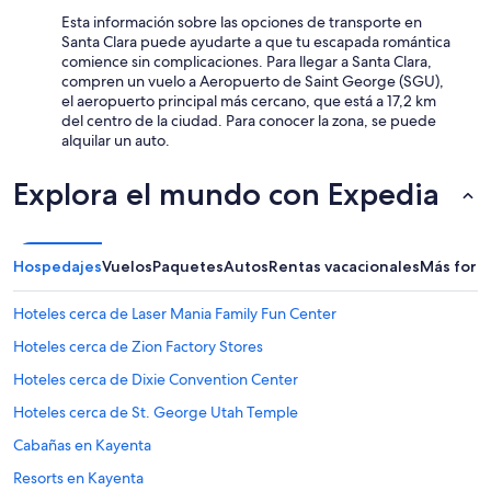
c
e
Esta información sobre las opciones de transporte en
a
t
Santa Clara puede ayudarte a que tu escapada romántica
t
h
comience sin complicaciones. Para llegar a Santa Clara,
i
e
compren un vuelo a Aeropuerto de Saint George (SGU),
o
b
el aeropuerto principal más cercano, que está a 17,2 km
n
a
del centro de la ciudad. Para conocer la zona, se puede
w
t
alquilar un auto.
a
h
s
r
Explora el mundo con Expedia
c
o
l
o
o
m
s
s
Hospedajes
e
Vuelos
Paquetes
Autos
Rentas vacacionales
Más form
.
t
T
o
h
Hoteles cerca de Laser Mania Family Fun Center
S
e
t
Hoteles cerca de Zion Factory Stores
l
.
a
Hoteles cerca de Dixie Convention Center
G
y
e
o
Hoteles cerca de St. George Utah Temple
o
u
r
Cabañas en Kayenta
t
g
w
Resorts en Kayenta
e
a