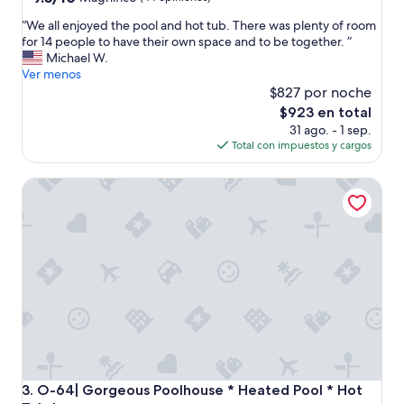
de
a
“
“We all enjoyed the pool and hot tub. There was plenty of room
10,
m
W
for 14 people to have their own space and to be together. ”
Magnífico,
i
e
Michael W.
(44
l
a
Ver menos
opiniones)
y
l
$827 por noche
o
l
El
$923 en total
f
e
precio
6
31 ago. - 1 sep.
n
actual
!
Total con impuestos y cargos
j
es
T
o
de
h
O-64| Gorgeous Poolhouse * Heated Pool * Hot Tub *
y
$923
e
e
k
d
i
t
d
h
s
e
l
p
o
o
v
o
e
l
d
a
t
n
h
d
e
O-64| Gorgeous Poolhouse * Heated Pool * Hot Tub *
3. O-64| Gorgeous Poolhouse * Heated Pool * Hot
h