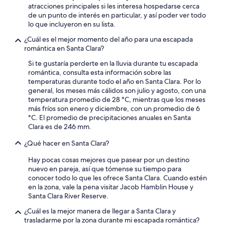
d
w
atracciones principales si les interesa hospedarse cerca
m
y
i
de un punto de interés en particular, y así poder ver todo
s
h
l
lo que incluyeron en su lista.
w
a
l
e
¿Cuál es el mejor momento del año para una escapada
d
b
r
romántica en Santa Clara?
t
e
e
h
b
n
Si te gustaría perderte en la lluvia durante tu escapada
e
a
i
romántica, consulta esta información sobre las
i
c
c
temperaturas durante todo el año en Santa Clara. Por lo
r
k
e
general, los meses más cálidos son julio y agosto, con una
o
!
l
temperatura promedio de 28 °C, mientras que los meses
w
”
y
más fríos son enero y diciembre, con un promedio de 6
n
c
°C. El promedio de precipitaciones anuales en Santa
b
l
Clara es de 246 mm.
a
e
t
a
¿Qué hacer en Santa Clara?
h
n
r
Hay pocas cosas mejores que pasear por un destino
e
o
nuevo en pareja, así que tómense su tiempo para
d
o
conocer todo lo que les ofrece Santa Clara. Cuando estén
,
m
en la zona, vale la pena visitar Jacob Hamblin House y
a
s
Santa Clara River Reserve.
s
.
w
¿Cuál es la mejor manera de llegar a Santa Clara y
L
e
trasladarme por la zona durante mi escapada romántica?
o
r