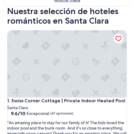
Mostrar mapa
Nuestra selección de hoteles
románticos en Santa Clara
Swiss Corner Cottage | Private Indoor Heated Pool
Swiss Corner Cottage | Private Indoor Heated Pool
1. Swiss Corner Cottage | Private Indoor Heated Pool
Santa Clara
9.6
9.6/10
Excepcional
(67 opiniones)
de
“
“An amazing place to stay for our family of 6! The kids loved the
10,
A
indoor pool and the bunk room. And it’s so close to everything
Excepcional,
n
especially snow canyon! Thank you for an amazing place. We will