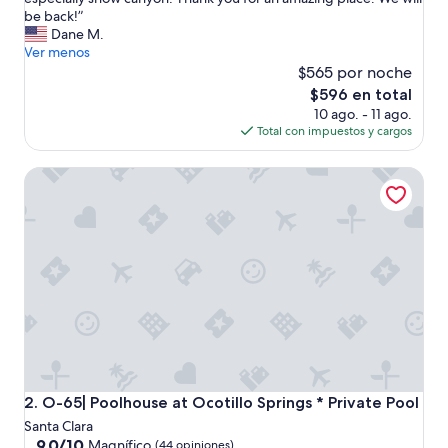
(67
a
be back!”
opiniones)
m
Dane M.
a
Ver menos
z
$565 por noche
i
El
$596 en total
n
precio
10 ago. - 11 ago.
g
actual
Total con impuestos y cargos
p
es
l
de
O-65| Poolhouse at Ocotillo Springs * Private Pool
a
$596
c
e
t
o
s
t
a
y
f
o
r
o
O-65| Poolhouse at Ocotillo Springs * Private Pool
2. O-65| Poolhouse at Ocotillo Springs * Private Pool
u
Santa Clara
r
9.0
9.0/10
Magnífico
(44 opiniones)
f