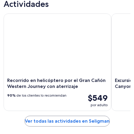
Actividades
Recorrido en helicóptero por el Gran Cañón Western Journe
Excursión
Recorrido en helicóptero por el Gran Cañón
Excursio
Western Journey con aterrizaje
Canyon
$549
90%
de los clientes lo recomiendan
por adulto
Ver todas las actividades en Seligman