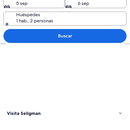
5 sep
6 sep
Huéspedes
1 hab., 2 personas
Fachadas en la Ruta 66, un Jeep y un t
Buscar
Explorar mapa
Visita Seligman