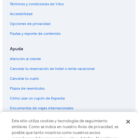
Términos y condiciones de Vrbo
Accesibilidad
Opciones de privacidad
Pautas y reporte de contenido
Ayuda
Atención al cliente
Cancelar tu reservación de hotel o renta vacacional
Cancelar tu vuelo
Plazos de reembolso
Cómo usar un cupón de Expedia
Documentos de viajes internacionales
© 2026 Expedia, Inc., una empresa de Expedia Group. Todos los
Este sitio utiliza cookies y tecnologías de seguimiento
derechos reservados. Expedia y el logo de Expedia son marcas
similares. Como se indica en nuestro Aviso de privacidad, es
registradas o marcas comerciales de Expedia, Inc. CST# 2029030-50.
posible que tanto nosotros como nuestros socios