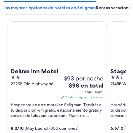
Las mejores opciones de hoteles en Seligman
Rentas vacacional
Deluxe Inn Motel
Stagecoach 
Deluxe Inn Motel
Stageco
2
$93 por noche
2.5
O
out
out
22295 Old Highway 66
21455 W I-4
El
$98 en total
Seligman AZ
Loop Selig
of
of
precio
7 ago. - 8 ago.
5
5
es
Total con impuestos y cargos
de
Hospédate en este motel en Seligman. Tendrás a
Hospédate e
$98
tu disposición wifi gratis, estacionamiento gratis y
tu disposici
canales de televisión premium. Nuestros
en
servicio de 
huéspedes destacan ...
cerca de ...
total
por
8.2
/
10
¡Muy bueno! (800 opiniones)
6.6
/
10
(233