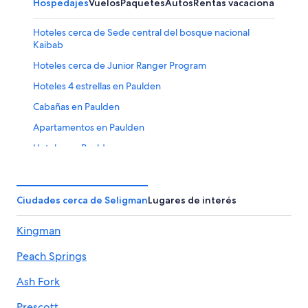
Hospedajes
Vuelos
Paquetes
Autos
Rentas vacacionales
Otr
Hoteles cerca de Sede central del bosque nacional
Kaibab
Hoteles cerca de Junior Ranger Program
Hoteles 4 estrellas en Paulden
Cabañas en Paulden
Apartamentos en Paulden
Hoteles en Paulden
Hoteles cerca de Cavernas Grand Canyon
Campings en Terminal de tren de Williams
Ciudades cerca de Seligman
Lugares de interés
Hoteles cerca de Terminal de tren de Williams
Kingman
Hoteles cerca de Lake Mary
Hoteles cerca de Campo de golf Elephant Rocks
Peach Springs
Cabañas en Ash Fork
Ash Fork
Campings en Ash Fork
Prescott