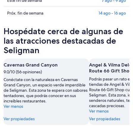
en
Consultar
Este fin de semana
7 ago - 9 ago
hoy,
Seligman
precios
6
para
en
Consultar
Próx. fin de semana
14 ago - 16 ago
ago
mañana
Seligman
precios
-
por
para
en
Hospédate cerca de algunas de
7
la
este
Seligman
ago
noche,
fin
para
las atracciones destacadas de
7
de
el
Seligman
ago
semana,
próximo
-
7
fin
8
ago
de
Cavernas Grand Canyon
Angel & Vilma Delga
ago
-
semana,
Route 66 Gift Shop
9.0/10 (56 opiniones)
9
14
Podrás pasar un rato en
Conéctate con la naturaleza en Cavernas
ago
ago
tiendas de Angel & Vilm
Grand Canyon, un espacio verde imperdible
-
Route 66 Gift Shop cua
de Seligman. Esta zona te espera con sabores
16
Seligman. Esta zona, id
tentadores, que podrás conocer en sus
ago
senderos naturales, te 
increíbles restaurantes.
cascadas preciosas.
Ver menos
Ver menos
Ver propiedades
Ver propiedades