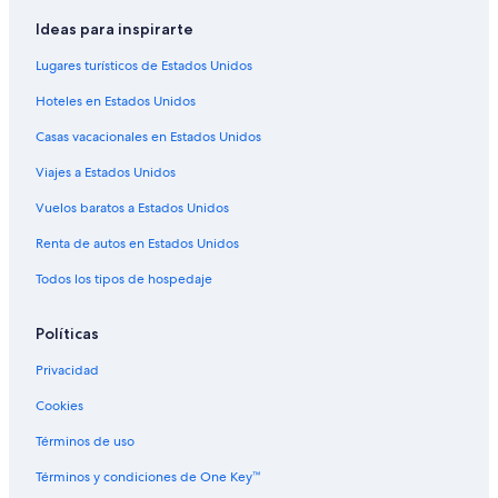
Hoteles con vista en Williams
Ideas para inspirarte
Hoteles gay friendly en Williams
Lugares turísticos de Estados Unidos
Hoteles que aceptan mascotas en Williams
Hoteles en Estados Unidos
Hoteles en Williams
Casas vacacionales en Estados Unidos
Posadas en Williams
Viajes a Estados Unidos
Vuelos baratos a Estados Unidos
Renta de autos en Estados Unidos
Todos los tipos de hospedaje
Políticas
Privacidad
Cookies
Términos de uso
Términos y condiciones de One Key™