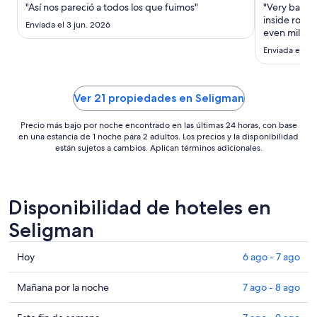
noche
"Así nos pareció a todos los que fuimos"
"Very bad. N
del
inside room 
Enviada el 3 jun. 2026
7
even milk or
ago
Enviada el 10 
al
8
ago
Ver 21 propiedades en Seligman
Precio más bajo por noche encontrado en las últimas 24 horas, con base
en una estancia de 1 noche para 2 adultos. Los precios y la disponibilidad
están sujetos a cambios. Aplican términos adicionales.
Disponibilidad de hoteles en
Seligman
Consultar
Hoy
6 ago - 7 ago
precios
en
Consultar
Mañana por la noche
7 ago - 8 ago
Seligman
precios
para