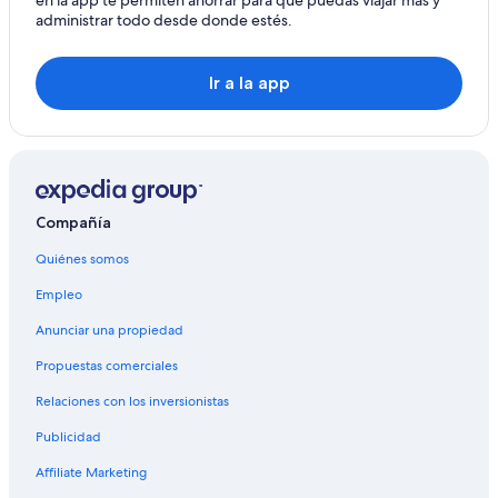
en la app te permiten ahorrar para que puedas viajar más y
Tiendas de campaña en Williams
administrar todo desde donde estés.
Casas de campo en Williams
Casas vacacionales en Williams
Ir a la app
Resorts en Williams
Apartamentos en Williams
Ranchos en Williams
Hoteles con concierge en Williams
Compañía
Hoteles todo incluido en Williams
Quiénes somos
Hoteles de lujo en Williams
Empleo
Hoteles baratos en Williams
Anunciar una propiedad
Hoteles con bar en Williams
Propuestas comerciales
Hoteles con desayuno incluido en Williams
Relaciones con los inversionistas
Hoteles con estacionamiento en Williams
Publicidad
Hoteles con alberca en Williams
Affiliate Marketing
Hoteles con restaurante en Williams