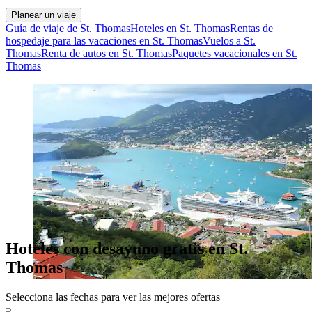
Planear un viaje
Guía de viaje de St. Thomas
Hoteles en St. Thomas
Rentas de
hospedaje para las vacaciones en St. Thomas
Vuelos a St.
Thomas
Renta de autos en St. Thomas
Paquetes vacacionales en St.
Thomas
Hoteles con desayuno gratis en St.
Thomas
Selecciona las fechas para ver las mejores ofertas