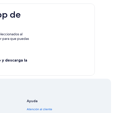
pp de
ades
leccionados al
x
rar para que puedas
o y descarga la
Ayuda
Atención al cliente