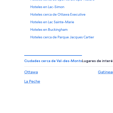
Hoteles en Lac-Simon
Hoteles cerca de Ottawa Executive
Hoteles en Lac Sainte-Marie
Hoteles en Buckingham
Hoteles cerca de Parque Jacques Cartier
Hoteles en Wakefield
Apart-Hoteles en Gatineau
Apartamentos en Gatineau
Ciudades cerca de Val-des-Monts
Lugares de interé
Hoteles con spa en Gatineau
Ottawa
Gatinea
Hoteles con desayuno incluido en Gatineau
La Peche
Hoteles en Gatineau
Hoteles en Pontiac
Hoteles ecológicos en Centro de Gatineau
Hoteles con spa en Hull
Hoteles en Montebello