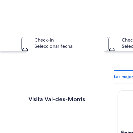
Check-in
Chec
Seleccionar fecha
Selec
Explorar mapa
Las mejo
Fairmo
Un lago rodeado de
Visita Val-des-Monts
Fair