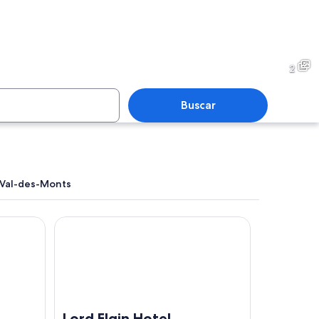
2
Buscar
 Val-des-Monts
 Conference Centre
Lord Elgin Hotel
Vista aérea de un lago rodeado de un bosque denso y una
Lord Elgin Hotel