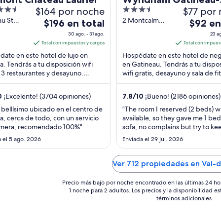
$164 por noche
3.5
$77 por
Ottawa & Conferenc
out
au St
2 Montcalm
El
El
$196 en total
Centre
$92 en
wa ON
Street
of
precio
precio
30 ago. - 31 ago.
23 ag
Gatineau QC
5
es
es
Total con impuestos y cargos
Total con impues
de
de
ate en este hotel de lujo en
Hospédate en este hotel de ne
$196
$92
. Tendrás a tu disposición wifi
en Gatineau. Tendrás a tu dispo
, 3 restaurantes y desayuno.
en
wifi gratis, desayuno y sala de fi
en
ros huéspedes destacan la
abierta las 24 horas. Estarás mu
total
total
ón del personal ...
de ...
por
por
0
¡Excelente! (3704 opiniones)
7.8
/
10
¡Bueno! (2186 opiniones)
noche
noche
 bellísimo ubicado en el centro de
"The room I reserved (2 beds) w
del
del
, cerca de todo, con un servicio
available, so they gave me 1 bed
30
23
imera, recomendado 100%"
sofa, no complains but try to ke
ago
ago
mind this mishap"
 el 5 ago. 2026
Enviada el 29 jul. 2026
al
al
31
24
Ver 712 propiedades en Val-
ago
ago
Precio más bajo por noche encontrado en las últimas 24 ho
1 noche para 2 adultos. Los precios y la disponibilidad e
términos adicionales.