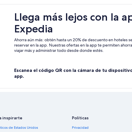
Hoteles en Cantley
Llega más lejos con la a
Hoteles en Área de ski Mont-Casc
Expedia
Casas de campo en La Peche
B&B en Chelsea
Ahorra aún más: obtén hasta un 20% de descuento en hoteles se
Hoteles en Notre-Dame-de-la-Pai
reservar en la app. Nuestras ofertas en la app te permiten ahor
viajar más y administrar todo desde donde estés.
Hoteles en Saint-André-Avellin
Escanea el código QR con la cámara de tu dispositiv
app.
a inspirarte
Políticas
sticos de Estados Unidos
Privacidad