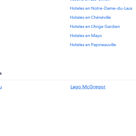
Hoteles en Notre-Dame-du-Laus
Hoteles en Chénéville
Hoteles en L'Ange Gardien
Hoteles en Mayo
Hoteles en Papineauville
B&B en Kazabazua
Chalets en Gatineau
Hostales en Gatineau
s
Hoteles baratos en Gatineau
u
Lago McGregor
Hoteles que aceptan mascotas en 
Moteles en Gatineau
Hoteles en Notre-Dame-de-la-Sal
Hoteles en Centro de Gatineau
Hoteles en Hull
Moteles en Montebello