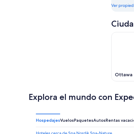
-
Ver propie
16
ago
Ciuda
Ottawa
Explora el mundo con Expe
Hospedajes
Vuelos
Paquetes
Autos
Rentas vacaci
Hoteles cerca de Spa Nordik Spa-Nature