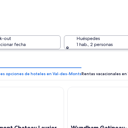
k-out
Huéspedes
cionar fecha
1 hab., 2 personas
res opciones de hoteles en Val-des-Monts
Rentas vacacionales en
nt Chateau Laurier
Wyndham Gatineau-Ottawa &
 un bosque denso y colinas.
mont Chateau Laurier
Wyndham Gatineau-