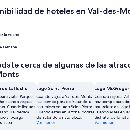
nibilidad de hoteles en Val-des-M
r
r
r la noche
r
 de semana
date cerca de algunas de las atrac
Monts
reo Lafleche
Lago Saint-Pierre
Lago McGregor
ara visitar Parque
Cuando viajes a Val-des-Monts,
Cuando viajes a Va
he cuando viajes a
haz tiempo para disfrutar de la
haz tiempo para disf
ts. Cuando llegues
naturaleza en Lago Saint-Pierre.
naturaleza en Lago
tranquila, dedica
Cuando estés en la zona, podrás
Cuando estés en la
mpo a recargar
disfrutar de la naturaleza.
disfrutar de la natu
 un spa.
Ver menos
Ver menos