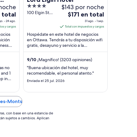
 noche
4
$143 por noche
e
out
100 Elgin St
El
 total
$171 en total
Ottawa ON
of
precio
o. - 24 ago.
31 ago. - 1 sep.
5
es
tos y cargos
Total con impuestos y cargos
de
gocios
Hospédate en este hotel de negocios
$171
sición
en Ottawa. Tendrás a tu disposición wifi
tness
gratis, desayuno y servicio a la
en
y cerca
habitación. Nuestros huéspedes
total
destacan la atención ...
por
9
/
10
¡Magnífico! (3203 opiniones)
noche
as no
"Buena ubicación del hotel, muy
del
 and 1
recomendable, el personal atento."
31
ep in
Enviada el 25 jul. 2026
ago
al
1
des-Monts
sep
ras, con base en una estancia de
stán sujetos a cambios. Aplican