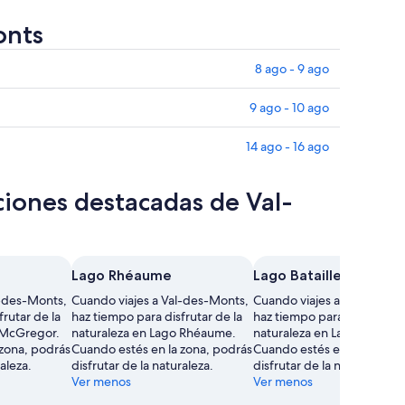
onts
8 ago - 9 ago
9 ago - 10 ago
14 ago - 16 ago
ciones destacadas de Val-
Lago Rhéaume
Lago Bataille
l-des-Monts,
Cuando viajes a Val-des-Monts,
Cuando viajes a Val-des-M
rutar de la
haz tiempo para disfrutar de la
haz tiempo para disfrutar d
 McGregor.
naturaleza en Lago Rhéaume.
naturaleza en Lago Bataille.
 zona, podrás
Cuando estés en la zona, podrás
Cuando estés en la zona, p
raleza.
disfrutar de la naturaleza.
disfrutar de la naturaleza.
Ver menos
Ver menos