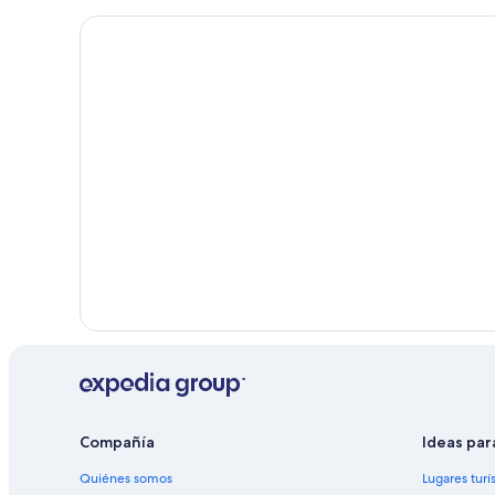
Hoteles en Montpellier
Hoteles en Gracefield
Hoteles en Ripon
Hoteles en La Peche
Hoteles en Chelsea
Hoteles en Low
Compañía
Ideas par
Quiénes somos
Lugares turí