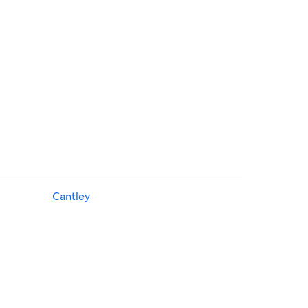
Cantley
Gatineau
ette