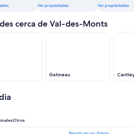
dades
Ver propiedades
Ver propiedades
des cerca de Val-des-Monts
Gatineau
Cantle
dia
onales
Otros
Resorts en Lac-Simon