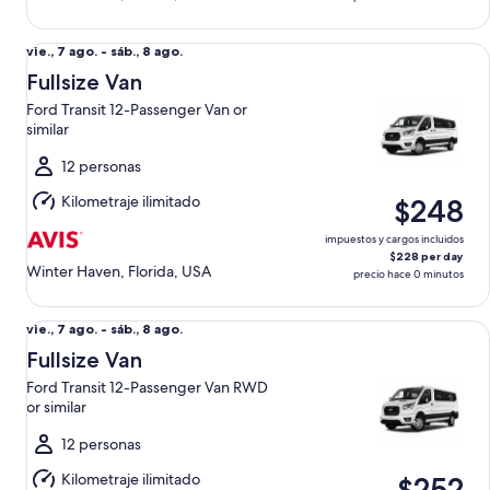
Fullsize Van Ford Transit 12-Passenger Van or similar
Del
vie., 7 ago. - sáb., 8 ago.
vie.,
Fullsize Van
7
Ford Transit 12-Passenger Van or
ago.
similar
al
sáb.,
12 personas
8
Kilometraje ilimitado
$248
ago.
impuestos y cargos incluidos
$228 per day
Winter Haven, Florida, USA
precio hace 0 minutos
Fullsize Van Ford Transit 12-Passenger Van RWD or similar
Del
vie., 7 ago. - sáb., 8 ago.
vie.,
Fullsize Van
7
Ford Transit 12-Passenger Van RWD
ago.
or similar
al
sáb.,
12 personas
8
Kilometraje ilimitado
$252