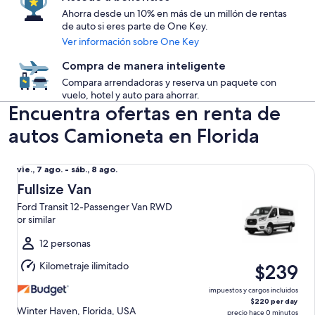
Ahorra desde un 10% en más de un millón de rentas
de auto si eres parte de One Key.
Ver información sobre One Key
Compra de manera inteligente
Compara arrendadoras y reserva un paquete con
vuelo, hotel y auto para ahorrar.
Encuentra ofertas en renta de
autos Camioneta en Florida
Fullsize Van Ford Transit 12-Passenger Van RWD or similar
Del
vie., 7 ago. - sáb., 8 ago.
vie.,
Fullsize Van
7
Ford Transit 12-Passenger Van RWD
ago.
or similar
al
sáb.,
12 personas
8
Kilometraje ilimitado
$239
ago.
impuestos y cargos incluidos
$220 per day
Winter Haven, Florida, USA
precio hace 0 minutos