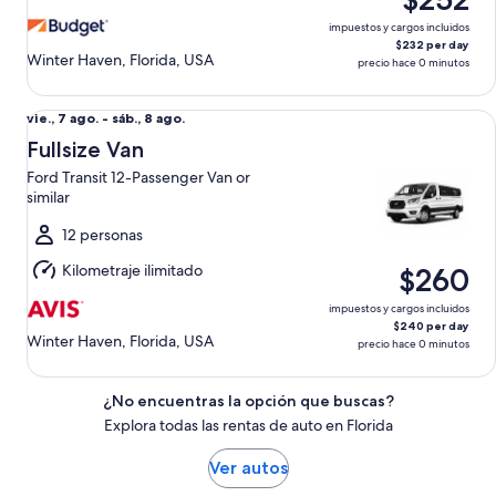
ago.
impuestos y cargos incluidos
$232 per day
Winter Haven, Florida, USA
precio hace 0 minutos
Fullsize Van Ford Transit 12-Passenger Van or similar
Del
vie., 7 ago. - sáb., 8 ago.
vie.,
Fullsize Van
7
Ford Transit 12-Passenger Van or
ago.
similar
al
sáb.,
12 personas
8
Kilometraje ilimitado
$260
ago.
impuestos y cargos incluidos
$240 per day
Winter Haven, Florida, USA
precio hace 0 minutos
¿No encuentras la opción que buscas?
Explora todas las rentas de auto en Florida
Ver autos