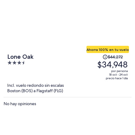
Ahorra 100% en tu vuelo
El
Lone Oak
$44,272
precio
$34,948
3.5
era
out
por persona
de
of
18 oct - 24 oct
precio hace 1 día
$44,272
5
Incl. vuelo redondo sin escalas
y
Boston (BOS) a Flagstaff (FLG)
ahora
es
No hay opiniones
de
$34,948
por
persona