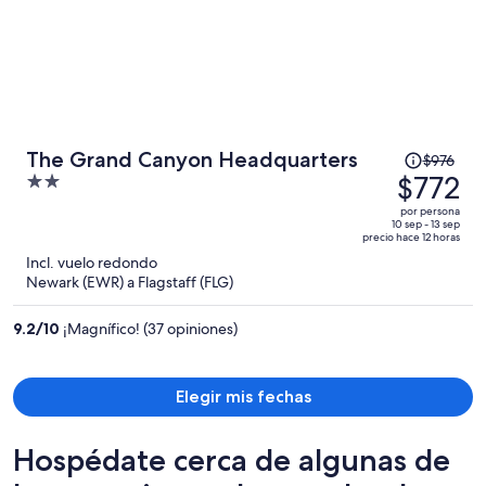
El
The Grand Canyon Headquarters
$976
precio
$772
2
era
out
por persona
de
of
10 sep - 13 sep
precio hace 12 horas
$976
5
Incl. vuelo redondo
y
Newark (EWR) a Flagstaff (FLG)
ahora
es
9.2
/
10
¡Magnífico! (37 opiniones)
de
$772
por
Elegir mis fechas
persona
Hospédate cerca de algunas de