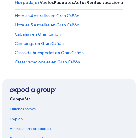
Hospedajes
Vuelos
Paquetes
Autos
Rentas vacacionales
Otr
Hoteles 4 estrellas en Gran Cañón
Hoteles 5 estrellas en Gran Cañón
Cabañas en Gran Cañón
Campings en Gran Cañón
Casas de huéspedes en Gran Cañón
Casas vacacionales en Gran Cañón
Casas flotantes en Gran Cañón
Chalets en Gran Cañón
Resorts en Gran Cañón
Apartamentos en Gran Cañón
Compañía
Ranchos en Gran Cañón
Quiénes somos
Hostales en Gran Cañón
Empleo
Apart-Hoteles en Gran Cañón
Anunciar una propiedad
Hoteles de Best Western en Gran Cañón