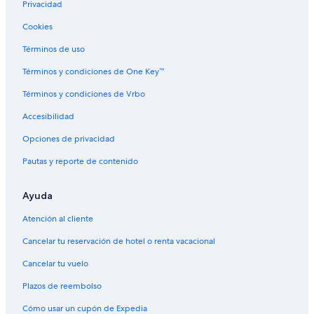
Privacidad
Hoteles con alberca en Gran Cañón
Cookies
Hoteles con restaurante en Gran Cañón
Términos de uso
Hoteles con sauna en Gran Cañón
Términos y condiciones de One Key™
Hoteles con hidromasaje en Gran Cañón
Términos y condiciones de Vrbo
Hoteles con traslado del/al aeropuerto en Gran Cañón
Accesibilidad
Hoteles con vista al mar en Gran Cañón
Opciones de privacidad
Hoteles con vista en Gran Cañón
Pautas y reporte de contenido
Hoteles gay friendly en Gran Cañón
Hoteles para bodas en Gran Cañón
Ayuda
Hoteles para fumadores en Gran Cañón
Atención al cliente
Hoteles que aceptan mascotas en Gran Cañón
Cancelar tu reservación de hotel o renta vacacional
Hoteles de Motel 6 en Gran Cañón
Cancelar tu vuelo
Vacaciones para bucear en Gran Cañón
Plazos de reembolso
Vacaciones solo para adultos en Gran Cañón
Cómo usar un cupón de Expedia
Wyndham Hotels en Gran Cañón