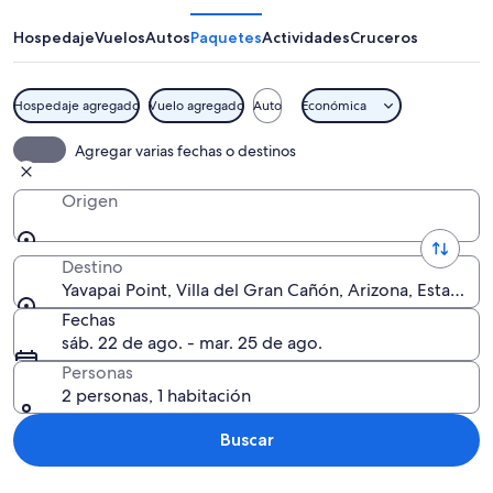
Hospedaje
Vuelos
Autos
Paquetes
Actividades
Cruceros
Hospedaje agregado
Vuelo agregado
Auto
Económica
Un cañón con formaciones rocosas estr
Agregar varias fechas o destinos
Origen
Destino
Yavapai Point, Villa del Gran Cañón, Arizona, Estados 
Fechas
sáb. 22 de ago. - mar. 25 de ago.
Personas
2 personas, 1 habitación
Buscar
Explorar mapa