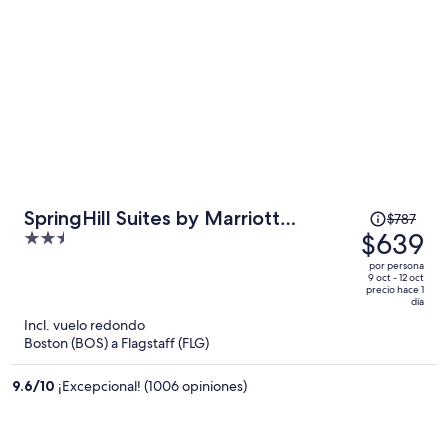
El
SpringHill Suites by Marriott
$787
precio
$639
2.5
Cottonwood
era
out
por persona
de
of
9 oct - 12 oct
precio hace 1
$787
5
día
y
Incl. vuelo redondo
ahora
Boston (BOS) a Flagstaff (FLG)
es
de
9.6
/
10
¡Excepcional! (1006 opiniones)
$639
por
persona