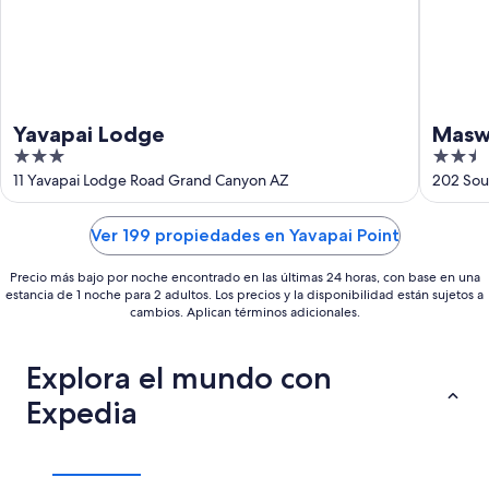
Yavapai Lodge
Maswi
3
2.5
out
out
11 Yavapai Lodge Road Grand Canyon AZ
202 Sou
of
of
5
5
Ver 199 propiedades en Yavapai Point
Precio más bajo por noche encontrado en las últimas 24 horas, con base en una
estancia de 1 noche para 2 adultos. Los precios y la disponibilidad están sujetos a
cambios. Aplican términos adicionales.
Explora el mundo con
Expedia