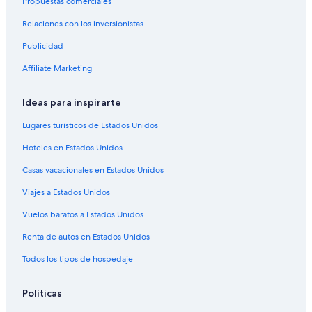
Propuestas comerciales
Hoteles con concierge en Gran Cañón
Relaciones con los inversionistas
Hoteles con casino en Gran Cañón
Publicidad
Hoteles con spa en Gran Cañón
Affiliate Marketing
Hoteles para ir de compras en Gran Cañón
Hoteles todo incluido en Gran Cañón
Ideas para inspirarte
Hoteles de ski en Gran Cañón
Lugares turísticos de Estados Unidos
Hoteles de lujo en Gran Cañón
Hoteles en Estados Unidos
Hoteles de negocios en Gran Cañón
Casas vacacionales en Estados Unidos
Hoteles ecológicos en Gran Cañón
Viajes a Estados Unidos
Hoteles familiares en Gran Cañón
Vuelos baratos a Estados Unidos
Hoteles históricos en Gran Cañón
Renta de autos en Estados Unidos
Hoteles románticos en Gran Cañón
Todos los tipos de hospedaje
Hoteles baratos en Gran Cañón
Hoteles boutique en Gran Cañón
Políticas
Hoteles con área de juegos en Gran Cañón