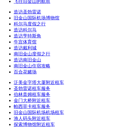
飞往旧金山的航班
造访圣勃雷诺
旧金山国际机场博物馆
科尔马度假之行
造访科尔马
造访亨特斯角
牛宫体育馆
造访戴利城
南旧金山度假之行
造访南旧金山
南旧金山住宿攻略
百合花赌场
泛美金字塔大厦附近租车
圣勃雷诺租车服务
伯林盖姆租车服务
金门大桥附近租车
帕西菲卡租车服务
旧金山国际机场机场租车
渔人码头附近租车
探索博物馆附近租车