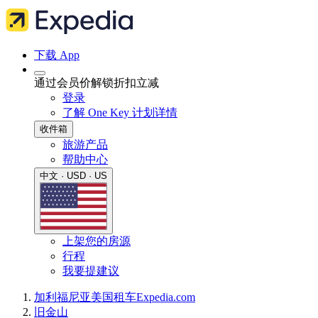
下载 App
通过会员价解锁折扣立减
登录
了解 One Key 计划详情
收件箱
旅游产品
帮助中心
中文 · USD · US
上架您的房源
行程
我要提建议
加利福尼亚
美国
租车
Expedia.com
旧金山