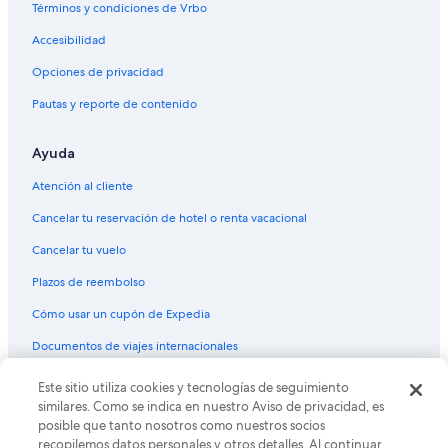
Términos y condiciones de Vrbo
Accesibilidad
Opciones de privacidad
Pautas y reporte de contenido
Ayuda
Atención al cliente
Cancelar tu reservación de hotel o renta vacacional
Cancelar tu vuelo
Plazos de reembolso
Cómo usar un cupón de Expedia
Documentos de viajes internacionales
Este sitio utiliza cookies y tecnologías de seguimiento
© 2026 Expedia, Inc., una empresa de Expedia Group. Todos los
derechos reservados. Expedia y el logo de Expedia son marcas
similares. Como se indica en nuestro Aviso de privacidad, es
registradas o marcas comerciales de Expedia, Inc. CST# 2029030-50.
posible que tanto nosotros como nuestros socios
recopilemos datos personales y otros detalles. Al continuar