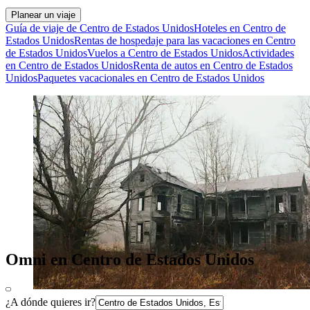
Planear un viaje
Guía de viaje de Centro de Estados Unidos
Hoteles en Centro de
Estados Unidos
Rentas de hospedaje para las vacaciones en Centro
de Estados Unidos
Vuelos a Centro de Estados Unidos
Actividades
en Centro de Estados Unidos
Renta de autos en Centro de Estados
Unidos
Paquetes vacacionales en Centro de Estados Unidos
Omni en Centro de Estados Unidos
¿A dónde quieres ir?