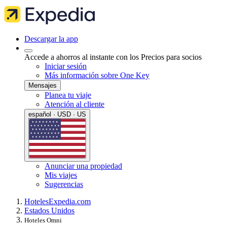
Descargar la app
Accede a ahorros al instante con los Precios para socios
Iniciar sesión
Más información sobre One Key
Mensajes
Planea tu viaje
Atención al cliente
español · USD · US
Anunciar una propiedad
Mis viajes
Sugerencias
Hoteles
Expedia.com
Estados Unidos
Hoteles Omni