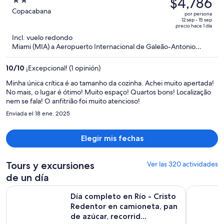
$4,786
2
possible due to the community's rules and offered the hotel's
era
out
Copacabana
transfer service for a steep price of 250 reales. I ended up getting
por persona
de
an uber for less than 70 reales. In conclusion, the hotel didn't meet
of
12 sep - 15 sep
precio hace 1 día
our expectations. It's not worth a 5-star rating. For a better
$6,535
5
Incl. vuelo redondo
experience, consider other options.
y
Miami (MIA) a Aeropuerto Internacional de Galeão-Antonio
ahora
Carlos Jobim (GIG)
es
10
/
10
¡Excepcional! (1 opinión)
de
$4,786
Minha única crítica é ao tamanho da cozinha. Achei muito apertada!
No mais, o lugar é ótimo! Muito espaço! Quartos bons! Localização
por
nem se fala! O anfitrião foi muito atencioso!
persona
Enviada el 18 ene. 2025
Elegir mis fechas
Tours y excursiones
Ver las 320 actividades
de un día
Día completo en Río - Cristo Redentor en camioneta, pan de a
Día comple
Día completo en Río - Cristo
Redentor en camioneta, pan
de azúcar, recorrid...