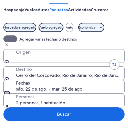
Corcovado
Hospedaje
Vuelos
Autos
Paquetes
Actividades
Cruceros
Hospedaje agregado
Vuelo agregado
Auto
Económica
La estatua del Cristo Redentor en la c
Agregar varias fechas o destinos
Origen
Destino
Cerro del Corcovado, Río de Janeiro, Río de Janeiro (e
Fechas
sáb. 22 de ago. - mar. 25 de ago.
Personas
2 personas, 1 habitación
Buscar
Explorar mapa