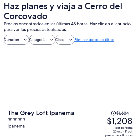
un día
aire libre
personalizado
Haz planes y viaja a Cerro del
Corcovado
Precios encontrados en las últimas 48 horas. Haz clic en el anuncio
para ver los precios actualizados.
Duración
Categoría
Clase
Eliminar todos los filtros
El
The Grey Loft Ipanema
$1,684
precio
$1,208
3.5
era
out
Ipanema
por persona
de
of
26 oct - 31 oct
precio hace 8 horas
$1,684
5