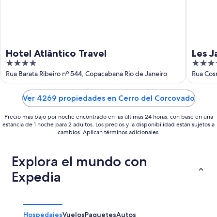
Hotel Atlântico Travel
Les J
4
4
out
out
Rua Barata Ribeiro nº 544, Copacabana Rio de Janeiro
Rua Cos
of
of
5
5
Ver 4269 propiedades en Cerro del Corcovado
Precio más bajo por noche encontrado en las últimas 24 horas, con base en una
estancia de 1 noche para 2 adultos. Los precios y la disponibilidad están sujetos a
cambios. Aplican términos adicionales.
Explora el mundo con
Expedia
Hospedajes
Vuelos
Paquetes
Autos