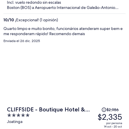
Incl. vuelo redondo sin escalas
y
Boston (BOS) a Aeropuerto Internacional de Galeão-Antonio
ahora
Carlos Jobim (GIG)
es
10
/
10
¡Excepcional! (1 opinión)
de
$1,208
Quarto limpo e muito bonito, funcionários atenderam super bem e
me responderam rápido! Recomendo demais
por
persona
Enviada el 26 dic. 2025
El
CLIFFSIDE - Boutique Hotel &
$2,986
precio
$2,335
5
Spa
era
out
Joatinga
por persona
de
of
14 oct - 20 oct