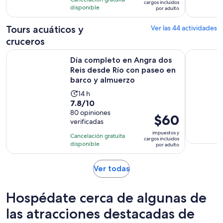
es
cargos incluidos
27
disponible
por adulto
de
opiniones
$44.
Tours acuáticos y
Ver las 44 actividades
por
cruceros
adulto
Día completo en Angra dos Reis desde Río con paseo en ba
Arraial do
Día completo en Angra dos
Reis desde Río con paseo en
barco y almuerzo
La
14 h
7.8
7.8/10
actividad
de
80 opiniones
dura
El
$60
verificadas
10
14
precio
con
impuestos y
horas
Cancelación gratuita
es
cargos incluidos
80
disponible
por adulto
de
opiniones
$60.
Se
Ver todas
por
abrirá
adulto
en
Hospédate cerca de algunas de
una
nueva
las atracciones destacadas de
pestaña