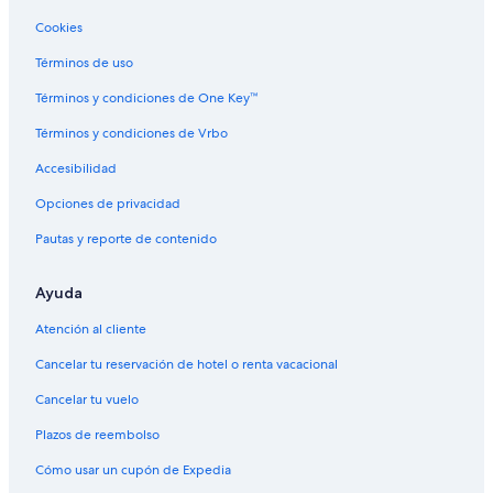
Hoteles boutique en Zona Sur
Cookies
Hoteles cerca del lago en Zona Sur
Términos de uso
Hoteles con bar en Zona Sur
Términos y condiciones de One Key™
Hoteles con cocina en Zona Sur
Términos y condiciones de Vrbo
Hoteles con parque acuático en Zona Sur
Accesibilidad
Hoteles con hidromasaje en Zona Sur
Opciones de privacidad
Hoteles gay friendly en Zona Sur
Pautas y reporte de contenido
Hoteles para bodas en Zona Sur
Hoteles que aceptan mascotas en Zona Sur
Ayuda
Vacaciones solo para adultos en Zona Sur
Atención al cliente
Hoteles en Zona Sur
Cancelar tu reservación de hotel o renta vacacional
Moteles en Zona Sur
Cancelar tu vuelo
Hoteles que aceptan mascotas en Cosme Velho
Plazos de reembolso
Hoteles en Cosme Velho
Cómo usar un cupón de Expedia
Hoteles en Humaitá