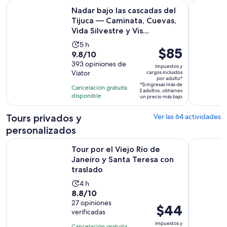
Nadar bajo las cascadas del Tijuca — Caminata, Cuevas, Vida S
Desde Río 
Nadar bajo las cascadas del
Tijuca — Caminata, Cuevas,
Vida Silvestre y Vis...
La
5 h
El
$85
9.8
9.8/10
actividad
precio
de
393 opiniones de
dura
impuestos y
es
Viator
cargos incluidos
10
5
por adulto*
de
con
*Si ingresas más de
horas
Cancelación gratuita
2 adultos, obtienes
$85.
393
disponible
un precio más bajo
por
opiniones
adulto*
Tours privados y
Ver las 64 actividades
personalizados
S
Tour por el Viejo Río de Janeiro y Santa Teresa con traslado
Recorrido 
Tour por el Viejo Río de
Janeiro y Santa Teresa con
traslado
La
4 h
8.8
8.8/10
actividad
de
27 opiniones
dura
El
$44
verificadas
10
4
precio
con
impuestos y
horas
Cancelación gratuita