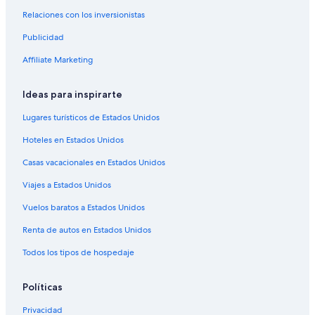
Hoteles 4 estrellas en Lagoa
Relaciones con los inversionistas
Hoteles en Lagoa
Publicidad
Hoteles 3 estrellas en Zona Sur
Affiliate Marketing
Hoteles 4 estrellas en Zona Sur
Hoteles 5 estrellas en Zona Sur
Ideas para inspirarte
Apart-Hoteles en Zona Sur
Lugares turísticos de Estados Unidos
Campings en Zona Sur
Hoteles en Estados Unidos
Apartamentos en Zona Sur
Casas vacacionales en Estados Unidos
Hoteles de Atlantico Hoteis en Zona Sur
Viajes a Estados Unidos
Hoteles con spa en Zona Sur
Vuelos baratos a Estados Unidos
Hoteles de lujo en Zona Sur
Renta de autos en Estados Unidos
Hoteles de negocios en Zona Sur
Todos los tipos de hospedaje
Hoteles en la playa en Zona Sur
Hoteles familiares en Zona Sur
Políticas
Hoteles baratos en Zona Sur
Privacidad