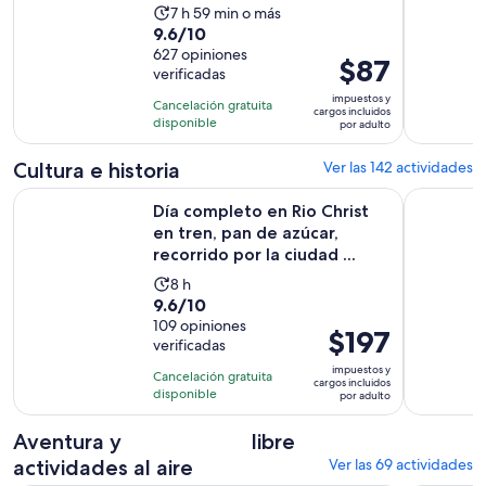
La
7 h 59 min o más
9.6
9.6/10
actividad
de
627 opiniones
dura
El
$87
verificadas
10
7
precio
con
impuestos y
horas
Cancelación gratuita
es
cargos incluidos
627
disponible
y
por adulto
de
opiniones
59
$87.
Cultura e historia
Ver las 142 actividades
minutos
por
Día completo en Rio Christ en tren, pan de azúcar, recorrido p
Tour por e
adulto
Día completo en Rio Christ
en tren, pan de azúcar,
recorrido por la ciudad ...
La
8 h
9.6
9.6/10
actividad
de
109 opiniones
dura
El
$197
verificadas
10
8
precio
con
impuestos y
horas
Cancelación gratuita
es
cargos incluidos
109
disponible
por adulto
de
opiniones
$197.
Aventura y
libre
por
actividades al aire
Ver las 69 actividades
adulto