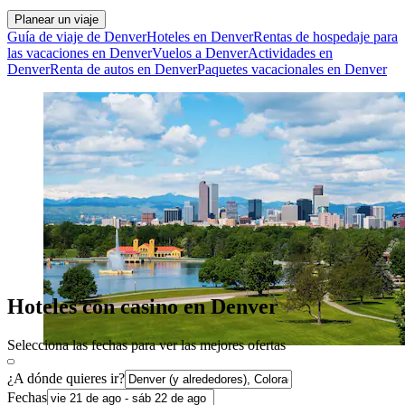
Planear un viaje
Guía de viaje de Denver
Hoteles en Denver
Rentas de hospedaje para
las vacaciones en Denver
Vuelos a Denver
Actividades en
Denver
Renta de autos en Denver
Paquetes vacacionales en Denver
Hoteles con casino en Denver
Selecciona las fechas para ver las mejores ofertas
¿A dónde quieres ir?
Fechas