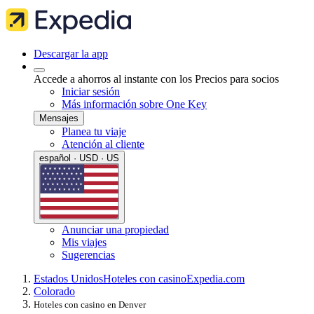
Descargar la app
Accede a ahorros al instante con los Precios para socios
Iniciar sesión
Más información sobre One Key
Mensajes
Planea tu viaje
Atención al cliente
español · USD · US
Anunciar una propiedad
Mis viajes
Sugerencias
Estados Unidos
Hoteles con casino
Expedia.com
Colorado
Hoteles con casino en Denver