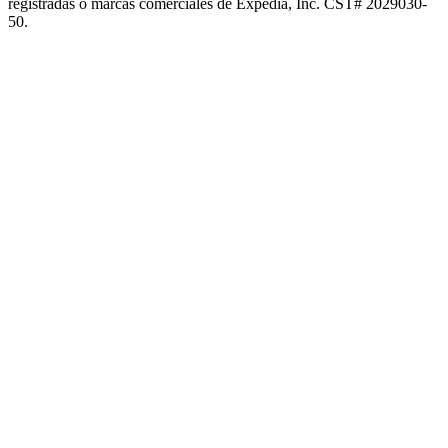
registradas o marcas comerciales de Expedia, Inc. CST# 2029030-
50.