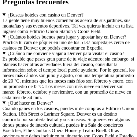
Preguntas frecuentes
¿Buscas hoteles con casino en Denver?
La gente tiene muy buenos comentarios acerca de sus jardines, sus
montañas y sus eventos deportivos. Tal vez quieras incluir en tu lista
lugares como Edificio Union Station y Coors Field.
¿Cuántos hoteles buenos para jugar y apostar hay en Denver?
Practica tu cara de póquer en uno de los 5137 hospedajes cerca de
casinos en Denver que podrás encontrar en Expedia.
¿Cuándo me conviene viajar a Denver para visitar el casino?
Es probable que pases gran parte de tu viaje adentro; sin embargo, si
planeas hacer otras actividades fuera del casino, consultar la
información sobre el tiempo local puede ayudarte. Por lo general, los
meses más cálidos son julio y agosto, con una temperatura promedio
de 20 °C, mientras que los meses más fríos son febrero y enero, con
un promedio de 0 °C. Los meses con más nieve en Denver son
marzo, febrero, octubre y noviembre, con un promedio de nieve en
cada mes de 34 mm.
¿Qué hacer en Denver?
Cuando ganes en los casinos, puedes ir de compras a Edificio Union
Station, 16th Street o Larimer Square. Denver es un destino
conocido por su oferta teatral y sus museos. Si quieres ver algunos
de sus puntos de interés cultural, puedes ir a Sala de conciertos
Boettcher, Ellie Caulkins Opera House y Teatro Buell. Otras
opciones que debes incluir en tu itinerario son Coors Field y Estadio