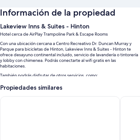
Información de la propiedad
Lakeview Inns & Suites - Hinton
Hotel cerca de AirPlay Trampoline Park & Escape Rooms
Con una ubicación cercana a Centro Recreativo Dr. Duncan Murray y
Parque para bicicletas de Hinton, Lakeview Inns & Suites - Hinton te
ofrece desayuno continental incluido, servicio de lavandería o tintorería
y lobby con chimenea. Podrás conectarte al wifi gratis en las
habitaciones.
También podrás disfrutar de otros servicios, como:
Estacionamiento gratis
Propiedades similares
Asistencia para compra de tours o entradas, café o té en el lobby y
Hinton Lodge
Crestwo
asadores
Recepción disponible las 24 horas
Las personas dejan opiniones positivas sobre aspectos como la
relación entre calidad y precio, la atención del personal y la
ubicación
Características de la habitación