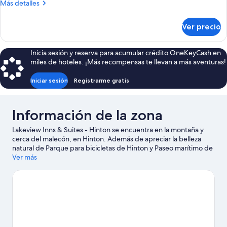
Más
Más detalles
detalles
sobre
Ver precio
Loft
familiar
Inicia sesión y reserva para acumular crédito OneKeyCash en
miles de hoteles. ¡Más recompensas te llevan a más aventuras!
Iniciar sesión
Registrarme gratis
Información de la zona
Lakeview Inns & Suites - Hinton se encuentra en la montaña y
cerca del malecón, en Hinton. Además de apreciar la belleza
natural de Parque para bicicletas de Hinton y Paseo marítimo de
Beaver, Las personas que deseen hacer una actividad pueden ir
Ver más
a Club de golf de Hinton. Asiste a un evento o partido en Centro
Recreativo Dr. Duncan Murray, y haz algo de tiempo para
conocer AirPlay Trampoline Park & Escape Rooms, una de las
atracciones imperdibles del lugar. Practica tu swing en alguno
de los campos de golf de la zona o disfruta de otras actividades
al aire libre, como paseos a pie o ciclismo en senderos.
Visita
nuestra guía de Hinton