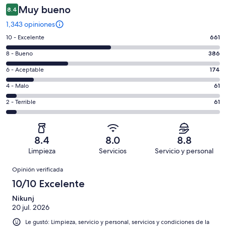
Muy bueno
8.4
1,343 opiniones
Puntuación
10 - Excelente
661
de
Puntuación
8 - Bueno
386
10,
de
es
Puntuación
6 - Aceptable
174
8,
decir,
de
es
Puntuación
4 - Malo
61
Excelente.
6,
decir,
de
Basada
es
Puntuación
2 - Terrible
61
Bueno.
4,
en
decir,
de
Basada
es
661
Aceptable.
2,
en
decir,
de
Basada
es
386
Malo.
8.4
8.0
8.8
1343
en
decir,
de
Basada
Limpieza
Servicios
Servicio y personal
opiniones
174
Terrible.
1343
en
Opiniones
de
Basada
opiniones
Opinión verificada
61
1343
en
de
10/10 Excelente
opiniones
61
1343
de
Nikunj
opiniones
20 jul. 2026
1343
opiniones
Le gustó: Limpieza, servicio y personal, servicios y condiciones de la