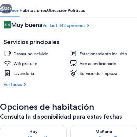
Suites
erior
Siguiente
-
25+
Resumen
Habitaciones
Ubicación
Políticas
Hinton
Opiniones
Muy buena
8.4
Ver las 1,343 opiniones
8.4 de 10,
Servicios principales
Desayuno incluido
Estacionamiento incluido
Wifi gratuito
Aire acondicionado
Lavandería
Servicio de limpieza
Recepción
Ver todos
Opciones de habitación
Consulta la disponibilidad para estas fechas
Consulta la disponibilidad para hoy ago 10 - ago 11
Consulta la disponibilidad par
Hoy
Mañana