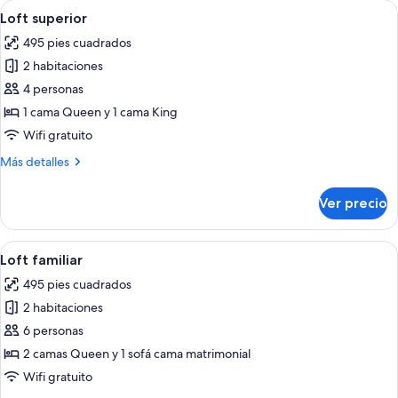
Abrir
Habitación de hotel con una cama gra
7
camas
Loft superior
todas
Queen
495 pies cuadrados
size
las
2 habitaciones
fotos
de
4 personas
Loft
1 cama Queen y 1 cama King
superior
Wifi gratuito
Más
Más detalles
detalles
sobre
Ver precio
Loft
superior
Abrir
Habitación de hotel con kitchenette, un
9
Loft familiar
todas
495 pies cuadrados
las
2 habitaciones
fotos
de
6 personas
Loft
2 camas Queen y 1 sofá cama matrimonial
familiar
Wifi gratuito