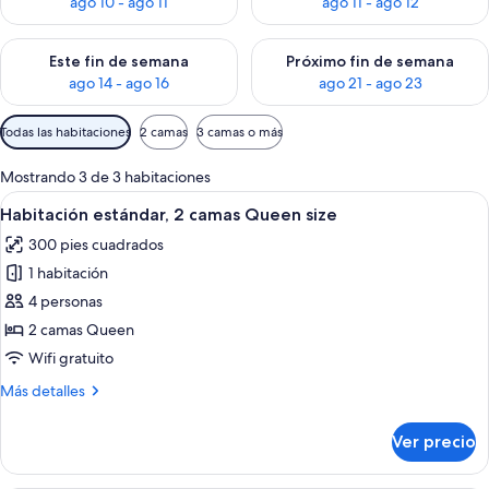
ago 10 - ago 11
ago 11 - ago 12
Consulta la disponibilidad para este fin de semana ago 14 - ag
Consulta la disponibilidad pa
Este fin de semana
Próximo fin de semana
ago 14 - ago 16
ago 21 - ago 23
Filtros
Todas las habitaciones
2 camas
3 camas o más
disponibles
para
Mostrando 3 de 3 habitaciones
las
Abrir
Habitación de hotel con dos camas, un e
5
Habitación estándar, 2 camas Queen size
habitaciones
todas
300 pies cuadrados
las
1 habitación
fotos
de
4 personas
Habitación
2 camas Queen
estándar,
Wifi gratuito
2
Más
Más detalles
camas
detalles
Queen
sobre
Ver precio
Habitación
size
estándar,
2