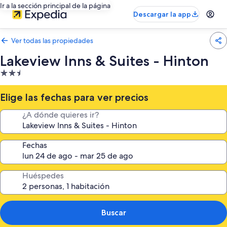
Ir a la sección principal de la página
Descargar la app
Ver todas las propiedades
Lakeview Inns & Suites - Hinton
Propiedad
de
2.5
Elige las fechas para ver precios
estrellas
¿A dónde quieres ir?
Fechas
Huéspedes
Buscar