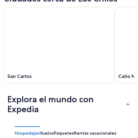
San Carlos
Caño Ne
Explora el mundo con
Expedia
Hospedajes
Vuelos
Paquetes
Rentas vacacionales