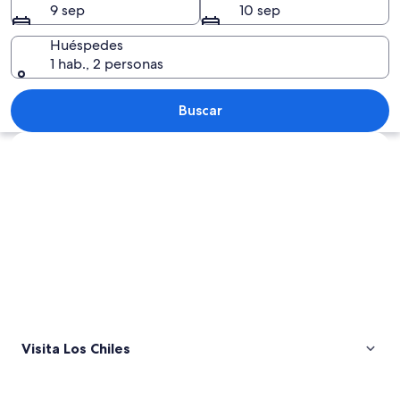
9 sep
10 sep
Huéspedes
1 hab., 2 personas
Un lago tranquilo que refleja nubes y
Buscar
Explorar mapa
Visita Los Chiles