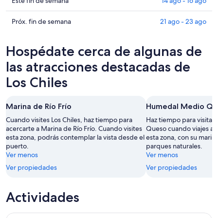
en
Consultar
Este fin de semana
14 ago - 16 ago
para
Los
precios
hoy,
Chiles
en
Consultar
Próx. fin de semana
21 ago - 23 ago
10
para
Los
precios
ago
mañana
Chiles
en
Hospédate cerca de algunas de
-
por
para
Los
11
la
este
Chiles
las atracciones destacadas de
ago
noche,
fin
para
Los Chiles
11
de
el
ago
semana,
próximo
-
14
fin
Marina de Río Frío
Humedal Medio Qu
12
ago
de
Cuando visites Los Chiles, haz tiempo para
Haz tiempo para visita
ago
-
semana,
acercarte a Marina de Río Frío. Cuando visites
Queso cuando viajes a L
16
21
esta zona, podrás contemplar la vista desde el
esta zona, con su marina
ago
ago
puerto.
parques naturales.
-
Ver menos
Ver menos
23
Ver propiedades
Ver propiedades
ago
Actividades
Escapada de un día Unique Caño Negro desde La Fortuna