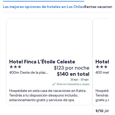
Las mejores opciones de hoteles en Los Chiles
Rentas vacacional
Hotel Finca L’Étoile Celeste
Hotel Sueño
Hotel Finca L’Étoile Celeste
Hotel S
3
$123 por noche
3
out
out
400m Oeste de la plaza
400 meters 
El
$140 en total
de deportes Katira
Katira gas st
of
of
precio
22 ago. - 23 ago.
Alajuela
Alajuela
5
5
es
Total con impuestos y cargos
de
Hospédate en esta casa de vacaciones en Katira.
Hospédate e
$140
Tendrás a tu disposición desayuno incluido,
Tendrás a tu
estacionamiento gratis y servicios de spa.
en
gratis y est
de atraccion
total
por
9
/
10
¡Magníf