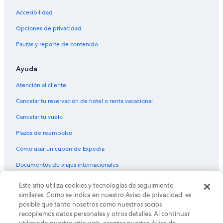
Accesibilidad
Opciones de privacidad
Pautas y reporte de contenido
Ayuda
Atención al cliente
Cancelar tu reservación de hotel o renta vacacional
Cancelar tu vuelo
Plazos de reembolso
Cómo usar un cupón de Expedia
Documentos de viajes internacionales
© 2026 Expedia, Inc., una empresa de Expedia Group. Todos los
Este sitio utiliza cookies y tecnologías de seguimiento
derechos reservados. Expedia y el logo de Expedia son marcas
similares. Como se indica en nuestro Aviso de privacidad, es
registradas o marcas comerciales de Expedia, Inc. CST# 2029030-50.
posible que tanto nosotros como nuestros socios
recopilemos datos personales y otros detalles. Al continuar