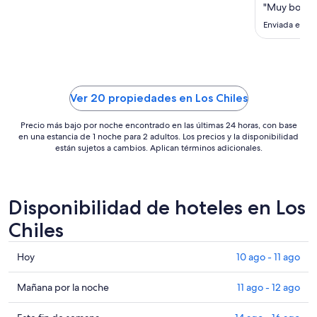
noche
"Muy bonito
del
Enviada el 27
22
ago
al
23
ago
Ver 20 propiedades en Los Chiles
Precio más bajo por noche encontrado en las últimas 24 horas, con base
en una estancia de 1 noche para 2 adultos. Los precios y la disponibilidad
están sujetos a cambios. Aplican términos adicionales.
Disponibilidad de hoteles en Los
Chiles
Consultar
Hoy
10 ago - 11 ago
precios
en
Consultar
Mañana por la noche
11 ago - 12 ago
Los
precios
Chiles