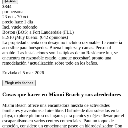
$1,451
$844
por persona
23 oct - 30 oct
precio hace 1 día
Incl. vuelo redondo
Boston (BOS) a Fort Lauderdale (FLL)
8.2
/
10
¡Muy bueno! (642 opiniones)
La propiedad cuenta con desayuno incluido razonable. Lavandería
accesible para huéspedes. Buena limpieza y camas. Personal
amable. Las instalaciones son las típicas de un Residence inn, se
encuentra en razonable estado, aunque necesitará pronto una
remodelación / actualización sobre todo en los baños.
Enviada el 5 mar. 2026
Elegir mis fechas
Cosas que hacer en Miami Beach y sus alrededores
Miami Beach ofrece una encantadora mezcla de actividades
familiares y aventuras al aire libre. Disfrute de días soleados en la
playa, explore pintorescos lugares para pícnics y déjese llevar por el
escaparatismo en varios centros comerciales. Para un toque de
emoción, considere un emocionante paseo en hidrodeslizador. Con