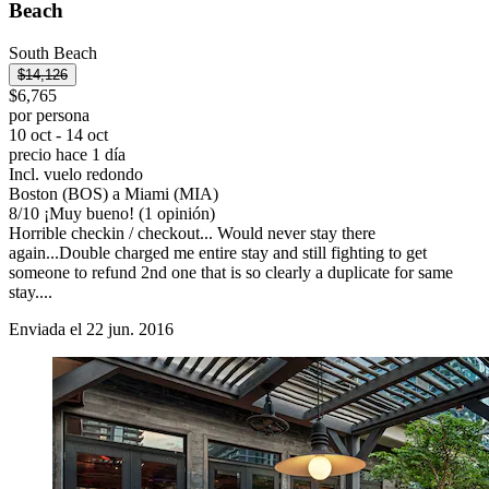
Beach
South Beach
$14,126
$6,765
por persona
10 oct - 14 oct
precio hace 1 día
Incl. vuelo redondo
Boston (BOS) a Miami (MIA)
8
/
10
¡Muy bueno! (1 opinión)
Horrible checkin / checkout... Would never stay there
again...Double charged me entire stay and still fighting to get
someone to refund 2nd one that is so clearly a duplicate for same
stay....
Enviada el 22 jun. 2016