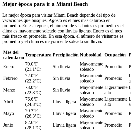
Mejor época para ir a Miami Beach
La mejor época para visitar Miami Beach depende del tipo de
vacaciones que busques. Agosto es el mes más caluroso en
promedio. En esta época, el número de visitantes es promedio y el
clima es mayormente soleado con lluvias ligeras. Enero es el mes
más fresco en promedio. En esta época, el número de visitantes es
promedio y el clima es mayormente soleado sin lluvia.
Mes del
Temperatura
Precipitación
Nubosidad
Ocupación
P
calendario
70.0°F
Mayormente
Enero
Sin lluvia
Promedio
P
(21.1°C)
soleado
72.0°F
Mayormente
L
Febrero
Sin lluvia
Promedio
(22.2°C)
soleado
a
73.0°F
Mayormente
Ligeramente
L
Marzo
Sin lluvia
(22.8°C)
soleado
alto
a
76.6°F
Mayormente
Ligeramente
L
Abril
Lluvia ligera
(24.8°C)
soleado
alto
a
79.3°F
Mayormente
Mayo
Lluvia ligera
Promedio
P
(26.3°C)
soleado
82.6°F
Mayormente
Junio
Lluvia ligera
Promedio
P
(28.1°C)
soleado