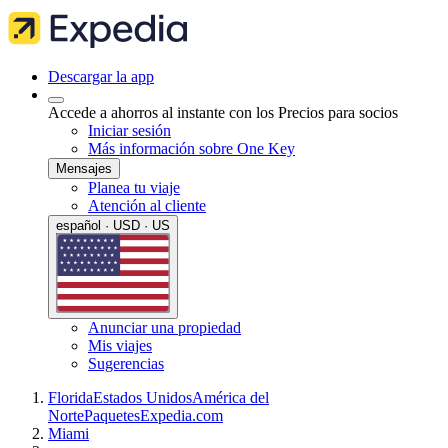
Descargar la app
Accede a ahorros al instante con los Precios para socios
Iniciar sesión
Más información sobre One Key
Mensajes
Planea tu viaje
Atención al cliente
español · USD · US
Anunciar una propiedad
Mis viajes
Sugerencias
Florida
Estados Unidos
América del
Norte
Paquetes
Expedia.com
Miami