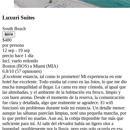
Luxuri Suites
South Beach
$974
$480
por persona
12 sep - 19 sep
precio hace 1 día
Incl. vuelo redondo
Boston (BOS) a Miami (MIA)
6.8
/
10
(57 opiniones)
¡Excelente estancia, tal como lo prometen! Mi experiencia en este
hotel fue excelente. Todo estaba tal como en las fotos, lo que me dio
mucha tranquilidad al llegar. La cama era muy cómoda, al igual que
las almohadas, y el ambiente de la habitación era fresco, limpio y
con buen aroma. Desde el momento de la reserva, la comunicación
fue clara y detallada, algo que realmente se agradece. El wifi
funcionó sin problemas durante toda mi estancia. Un detalle menor:
aunque las sábanas parecían limpias, noté una pequeña mancha, por
lo que preferí no usarlas. Aun así, la cobija disponible fue más que
suficiente para mí. Al salir del elevador había un ligero olor a
humedad, posiblemente por la lluvia, pero esto solo ocurría en esa