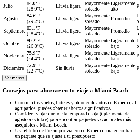
84.0°F
Mayormente
Ligeramente
Julio
Lluvia ligera
P
(28.9°C)
soleado
alto
84.6°F
Mayormente
L
Agosto
Lluvia ligera
Promedio
(29.2°C)
soleado
b
83.1°F
Mayormente
L
Septiembre
Lluvia ligera
Promedio
(28.4°C)
soleado
b
80.2°F
Mayormente
Ligeramente
L
Octubre
Lluvia ligera
(26.8°C)
soleado
bajo
b
75.9°F
Mayormente
Ligeramente
Noviembre
Lluvia ligera
P
(24.4°C)
soleado
bajo
72.9°F
Mayormente
Ligeramente
Diciembre
Sin lluvia
P
(22.7°C)
soleado
bajo
Ver menos
Consejos para ahorrar en tu viaje a Miami Beach
Combina tus vuelos, hoteles y alquiler de autos en Expedia; al
agruparlos, puedes obtener ahorros significativos.
Considera viajar durante la temporada baja (típicamente de
agosto a octubre) para encontrar paquetes vacacionales más
asequibles a Miami Beach.
Usa el filtro de Precio por viajero en Expedia para encontrar
un paquete que se ajuste a tu presupuesto.