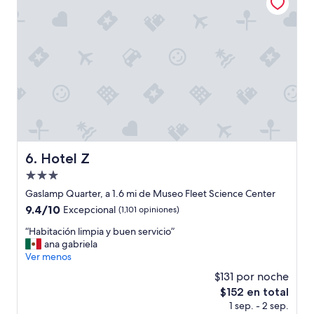
1
a
0
t
y
e
a
n
m
t
e
o
n
,
i
r
d
e
a
c
d
o
e
m
Hotel Z
6. Hotel Z
s
e
m
Propiedad
n
u
d
de
Gaslamp Quarter, a 1.6 mi de Museo Fleet Science Center
y
a
3.0
ú
9.4
9.4/10
Excepcional
(1,101 opiniones)
b
estrellas
t
de
l
“
“Habitación limpia y buen servicio”
i
10,
e
H
ana gabriela
l
Excepcional,
”
a
Ver menos
e
(1,101
b
s
opiniones)
$131 por noche
i
.
El
$152 en total
t
G
precio
1 sep. - 2 sep.
a
o