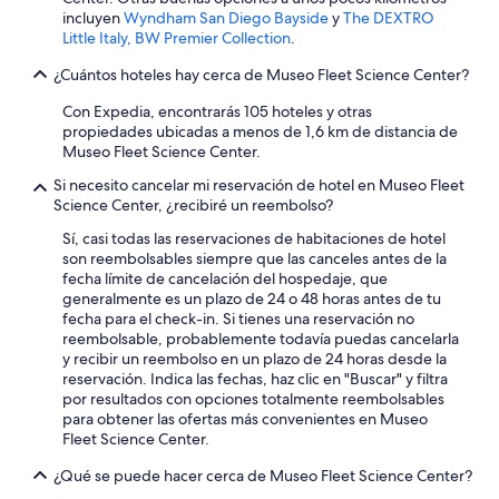
a
incluyen
Wyndham San Diego Bayside
y
The DEXTRO
q
Little Italy, BW Premier Collection
.
u
e
¿Cuántos hoteles hay cerca de Museo Fleet Science Center?
n
Con Expedia, encontrarás 105 hoteles y otras
o
propiedades ubicadas a menos de 1,6 km de distancia de
s
Museo Fleet Science Center.
a
t
Si necesito cancelar mi reservación de hotel en Museo Fleet
e
Science Center, ¿recibiré un reembolso?
n
d
Sí, casi todas las reservaciones de habitaciones de hotel
i
son reembolsables siempre que las canceles antes de la
ó
fecha límite de cancelación del hospedaje, que
p
generalmente es un plazo de 24 o 48 horas antes de tu
a
fecha para el check-in. Si tienes una reservación no
r
reembolsable, probablemente todavía puedas cancelarla
e
y recibir un reembolso en un plazo de 24 horas desde la
c
reservación. Indica las fechas, haz clic en "Buscar" y filtra
í
por resultados con opciones totalmente reembolsables
a
para obtener las ofertas más convenientes en Museo
e
Fleet Science Center.
n
o
¿Qué se puede hacer cerca de Museo Fleet Science Center?
j