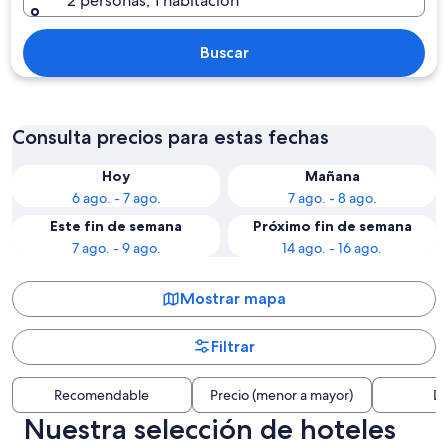
2 personas, 1 habitación
Buscar
Consulta precios para estas fechas
Hoy
Mañana
6 ago. - 7 ago.
7 ago. - 8 ago.
Este fin de semana
Próximo fin de semana
7 ago. - 9 ago.
14 ago. - 16 ago.
Mostrar mapa
Filtrar
Recomendable
Precio (menor a mayor)
Di
Nuestra selección de hoteles