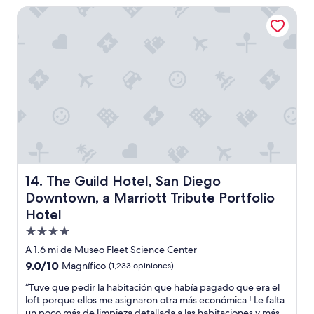
i
de
o
The Guild Hotel, San Diego Downtown, a Marriott Tribute 
s
$397
e
m
l
a
h
c
o
a
t
l
e
l
l
e
”
,
y
p
a
r
The Guild Hotel, San Diego Downtown, a Marriott Tribut
14. The Guild Hotel, San Diego
k
i
Downtown, a Marriott Tribute Portfolio
n
Hotel
g
Propiedad
l
o
de
A 1.6 mi de Museo Fleet Science Center
t
4.0
9.0
9.0/10
Magnífico
(1,233 opiniones)
s
estrellas
de
d
“
“Tuve que pedir la habitación que había pagado que era el
10,
e
T
loft porque ellos me asignaron otra más económica ! Le falta
Magnífico,
p
u
un poco más de limpieza detallada a las habitaciones y más