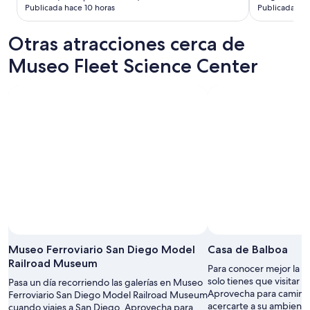
i
Publicada hace 10 horas
Publicada hac
e
n
Otras atracciones cerca de
d
e
Museo Fleet Science Center
m
a
s
i
a
d
a
g
e
n
t
e
y
p
o
Museo Ferroviario San Diego Model
Casa de Balboa
c
Railroad Museum
o
Para conocer mejor la h
s
solo tienes que visitar 
Pasa un día recorriendo las galerías en Museo
e
Aprovecha para caminar 
Ferroviario San Diego Model Railroad Museum
r
acercarte a su ambiente
cuando viajes a San Diego. Aprovecha para