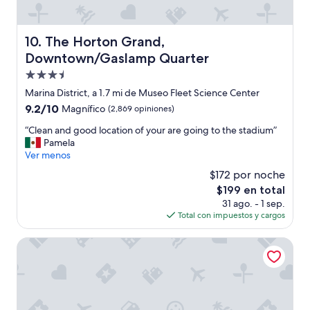
i
n
ú
d
n
e
i
The Horton Grand, Downtown/Gaslamp Quarter
10. The Horton Grand,
l
c
Downtown/Gaslamp Quarter
a
o
r
Propiedad
e
e
s
de
Marina District, a 1.7 mi de Museo Fleet Science Center
c
t
3.5
9.2
9.2/10
Magnífico
(2,869 opiniones)
e
r
estrellas
de
p
é
“
“Clean and good location of your are going to the stadium”
10,
c
s
C
Pamela
Magnífico,
i
p
l
Ver menos
(2,869
o
e
e
opiniones)
n
$172 por noche
r
a
i
o
El
$199 en total
n
s
t
precio
31 ago. - 1 sep.
a
t
o
actual
Total con impuestos y cargos
n
a
t
es
d
l
a
de
g
Gaslamp Hostel
e
l
$199
o
s
m
o
l
e
d
i
n
l
l
t
o