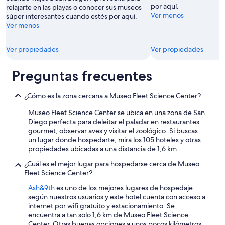
v
por aquí.
relajarte en las playas o conocer sus museos
i
Ver menos
súper interesantes cuando estés por aquí.
c
Ver menos
i
o
Ver propiedades
Ver propiedades
.
E
n
Preguntas frecuentes
e
l
c
¿Cómo es la zona cercana a Museo Fleet Science Center?
h
Museo Fleet Science Center se ubica en una zona de San
e
Diego perfecta para deleitar el paladar en restaurantes
c
gourmet, observar aves y visitar el zoológico. Si buscas
k
un lugar donde hospedarte, mira los 105 hoteles y otras
i
propiedades ubicadas a una distancia de 1,6 km.
n
l
¿Cuál es el mejor lugar para hospedarse cerca de Museo
a
Fleet Science Center?
p
e
Ash&9th
es uno de los mejores lugares de hospedaje
r
según nuestros usuarios y este hotel cuenta con acceso a
s
internet por wifi gratuito y estacionamiento. Se
o
encuentra a tan solo 1,6 km de Museo Fleet Science
n
Center. Otras buenas opciones a unos pocos kilómetros