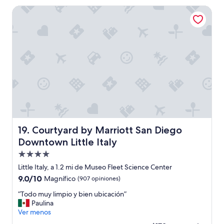
a
de
s
Courtyard by Marriott San Diego Downtown Little Italy
s
$321
o
h
n
a
u
b
n
i
p
t
r
a
o
c
b
i
l
o
e
n
m
e
a
s
!
Courtyard by Marriott San Diego Downtown Little Italy
19. Courtyard by Marriott San Diego
y
!
m
Downtown Little Italy
!
á
!
Propiedad
s
H
de
v
Little Italy, a 1.2 mi de Museo Fleet Science Center
a
e
4.0
9.0
9.0/10
Magnífico
(907 opiniones)
y
n
estrellas
de
q
t
“
“Todo muy limpio y bien ubicación”
10,
u
i
T
Paulina
Magnífico,
e
l
o
Ver menos
(907
e
a
d
opiniones)