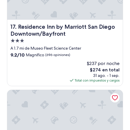
m
á
s
e
c
Residence Inn by Marriott San Diego Downtown/Bayfron
17. Residence Inn by Marriott San Diego
o
n
Downtown/Bayfront
ó
Propiedad
m
de
i
A 1.7 mi de Museo Fleet Science Center
3.0
c
9.2
9.2/10
Magnífico
(696 opiniones)
a
estrellas
de
$237 por noche
!
10,
L
El
$274 en total
Magnífico,
e
precio
(696
31 ago. - 1 sep.
f
actual
opiniones)
Total con impuestos y cargos
a
es
l
de
Marriott Marquis San Diego Marina
t
$274
a
u
n
p
o
c