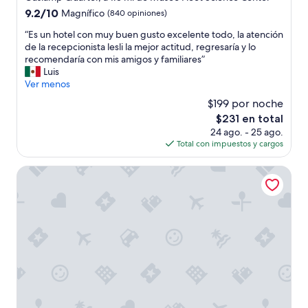
4.0
d
9.2
9.2/10
Magnífico
(840 opiniones)
e
estrellas
de
“
“Es un hotel con muy buen gusto excelente todo, la atención
d
10,
E
de la recepcionista lesli la mejor actitud, regresaría y lo
o
Magnífico,
s
recomendaría con mis amigos y familiares”
r
(840
u
Luis
a
opiniones)
n
Ver menos
,
h
c
$199 por noche
o
o
El
$231 en total
t
c
precio
24 ago. - 25 ago.
e
i
actual
Total con impuestos y cargos
l
n
es
c
a
de
o
The Margot Hotel San Diego Gaslamp Quarter, Outset by 
,
$231
n
n
m
o
u
l
y
e
b
f
u
a
e
l
n
t
g
a
u
n
s
a