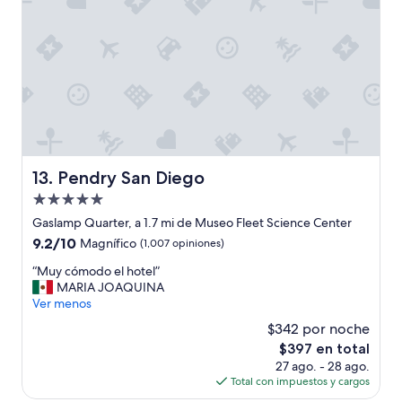
s
r
y
k
f
i
a
n
m
g
i
d
l
e
i
2
a
h
r
o
e
r
Pendry San Diego
13. Pendry San Diego
s
a
”
Propiedad
s
m
de
Gaslamp Quarter, a 1.7 mi de Museo Fleet Science Center
á
5.0
9.2
9.2/10
Magnífico
(1,007 opiniones)
x
estrellas
de
i
“
“Muy cómodo el hotel”
10,
m
M
MARIA JOAQUINA
Magnífico,
o
u
Ver menos
(1,007
e
y
opiniones)
$342 por noche
n
c
e
El
$397 en total
ó
s
precio
27 ago. - 28 ago.
m
a
actual
Total con impuestos y cargos
o
m
es
d