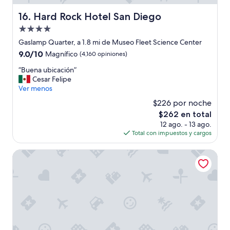
o
r
Hard Rock Hotel San Diego
16. Hard Rock Hotel San Diego
q
u
Propiedad
e
de
Gaslamp Quarter, a 1.8 mi de Museo Fleet Science Center
e
4.0
9.0
9.0/10
Magnífico
(4,160 opiniones)
l
estrellas
de
l
“
“Buena ubicación”
10,
o
B
Cesar Felipe
Magnífico,
s
u
Ver menos
(4,160
m
e
opiniones)
e
$226 por noche
n
a
El
$262 en total
a
s
precio
12 ago. - 13 ago.
u
i
actual
Total con impuestos y cargos
b
g
es
i
n
de
c
Residence Inn by Marriott San Diego Downtown/Bayfront
a
$262
a
r
c
o
i
n
ó
o
n
t
”
r
a