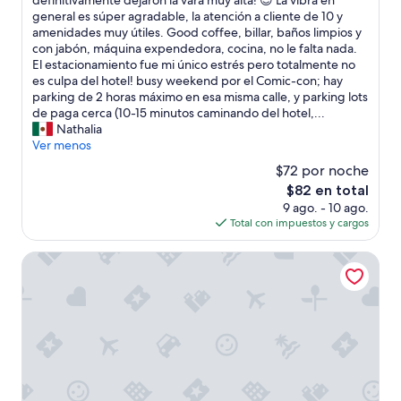
definitivamente dejaron la vara muy alta! 😍 La vibra en
Excepcional,
s
general es súper agradable, la atención a cliente de 10 y
(911
m
amenidades muy útiles. Good coffee, billar, baños limpios y
opiniones)
i
con jabón, máquina expendedora, cocina, no le falta nada.
p
El estacionamiento fue mi único estrés pero totalmente no
r
es culpa del hotel! busy weekend por el Comic-con; hay
i
parking de 2 horas máximo en esa misma calle, y parking lots
m
de paga cerca (10-15 minutos caminando del hotel,...
e
Nathalia
r
Ver menos
a
$72 por noche
v
El
$82 en total
e
precio
9 ago. - 10 ago.
z
actual
Total con impuestos y cargos
q
es
u
de
e
City24 Hotel Little Italy Mission Hills
$82
d
á
n
d
o
m
e
e