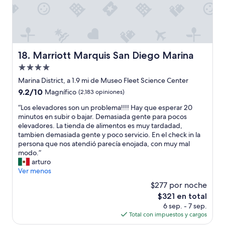
o
m
á
s
d
e
Marriott Marquis San Diego Marina
18. Marriott Marquis San Diego Marina
l
i
Propiedad
m
de
Marina District, a 1.9 mi de Museo Fleet Science Center
p
4.0
9.2
9.2/10
Magnífico
(2,183 opiniones)
i
estrellas
de
e
“
“Los elevadores son un problema!!!! Hay que esperar 20
10,
z
L
minutos en subir o bajar. Demasiada gente para pocos
Magnífico,
a
o
elevadores. La tienda de alimentos es muy tardadad,
(2,183
d
s
tambien demasiada gente y poco servicio. En el check in la
opiniones)
e
e
persona que nos atendió parecía enojada, con muy mal
t
l
modo.”
a
e
arturo
l
v
Ver menos
l
a
a
$277 por noche
d
d
El
$321 en total
o
a
precio
6 sep. - 7 sep.
r
a
actual
Total con impuestos y cargos
e
l
es
s