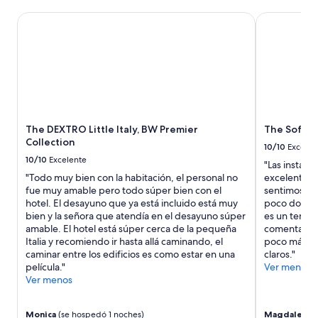
i
o
The DEXTRO Little Italy, BW Premier Collection
m
The Sofia H
e
e
l
n
p
t
e
o
r
s
s
e
o
s
n
m
a
The DEXTRO Little Italy, BW Premier
The Sofia 
u
l
Collection
y
e
10/10
Excelen
t
x
10/10
Excelente
"Las instalac
a
c
"Todo muy bien con la habitación, el personal no
excelente, s
r
e
fue muy amable pero todo súper bien con el
sentimos po
d
l
hotel. El desayuno que ya está incluido está muy
poco domini
a
e
bien y la señora que atendía en el desayuno súper
es un tema d
d
n
amable. El hotel está súper cerca de la pequeña
comentamos 
a
t
Italia y recomiendo ir hasta allá caminando, el
poco más pa
d
e
caminar entre los edificios es como estar en una
claros."
,
”
película."
Ver menos
t
Ver menos
a
m
b
Monica
(se hospedó 1 noches)
Magdalena
(