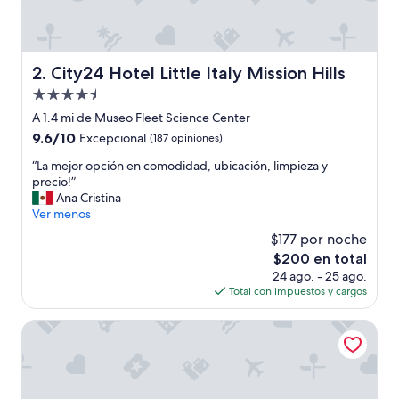
n
u
n
H
o
City24 Hotel Little Italy Mission Hills
2. City24 Hotel Little Italy Mission Hills
s
Propiedad
t
e
de
A 1.4 mi de Museo Fleet Science Center
l
4.5
9.6
9.6/10
Excepcional
(187 opiniones)
y
estrellas
de
d
“
“La mejor opción en comodidad, ubicación, limpieza y
10,
e
L
precio!”
Excepcional,
f
a
Ana Cristina
(187
i
m
Ver menos
opiniones)
n
e
$177 por noche
i
j
t
El
$200 en total
o
i
precio
24 ago. - 25 ago.
r
v
actual
Total con impuestos y cargos
o
a
es
p
m
de
c
Keating Hotel By At Mine Hospitality
e
$200
i
n
ó
t
n
e
e