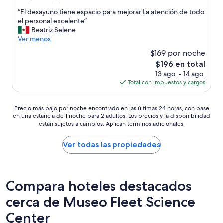
j
estrellas
de
a
“
“El desayuno tiene espacio para mejorar La atención de todo
10,
r
E
el personal excelente”
Magnífico,
.
l
Beatriz Selene
(1,367
D
d
Ver menos
opiniones)
e
e
$169 por noche
m
s
El
$196 en total
a
a
precio
s
13 ago. - 14 ago.
y
actual
i
Total con impuestos y cargos
u
es
a
n
de
d
o
Precio
$196
Precio más bajo por noche encontrado en las últimas 24 horas, con base
a
t
en una estancia de 1 noche para 2 adultos. Los precios y la disponibilidad
más
g
i
están sujetos a cambios. Aplican términos adicionales.
bajo
e
e
por
n
n
noche
Ver todas las propiedades
t
e
encontrado
e
e
en
p
s
las
a
p
últimas
r
Compara hoteles destacados
a
24
a
c
cerca de Museo Fleet Science
horas,
p
i
con
o
o
Center
base
c
p