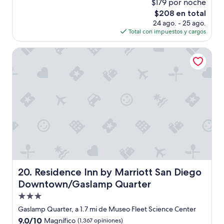
s
$179 por noche
c
o
p
El
$208 en total
i
m
e
precio
ó
24 ago. - 25 ago.
u
r
actual
n
Total con impuestos y cargos
y
a
es
n
l
r
de
a
i
Residence Inn by Marriott San Diego Downtown/Gaslamp 
2
$208
t
m
0
u
p
m
r
i
i
a
o
n
l
y
u
”
b
t
i
o
e
s
n
e
u
n
b
s
i
u
c
Residence Inn by Marriott San Diego Downtown/Gaslam
20. Residence Inn by Marriott San Diego
b
a
i
Downtown/Gaslamp Quarter
c
r
i
Propiedad
o
ó
de
b
Gaslamp Quarter, a 1.7 mi de Museo Fleet Science Center
n
a
3.0
9.0
9.0/10
Magnífico
(1,367 opiniones)
”