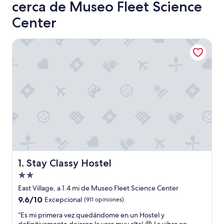
cerca de Museo Fleet Science
Center
Stay Classy Hostel
Stay Classy Hostel
1. Stay Classy Hostel
Propiedad
de
East Village, a 1.4 mi de Museo Fleet Science Center
2.0
9.6
9.6/10
Excepcional
(911 opiniones)
estrellas
de
“
“Es mi primera vez quedándome en un Hostel y
10,
E