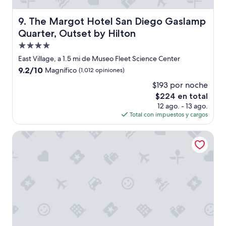
t
d
o
a
The Margot Hotel San Diego Gaslamp Quarter, Outset by
9. The Margot Hotel San Diego Gaslamp
e
.
Quarter, Outset by Hilton
x
E
c
l
Propiedad
e
e
de
East Village, a 1.5 mi de Museo Fleet Science Center
l
s
4.0
9.2
9.2/10
Magnífico
(1,012 opiniones)
e
t
estrellas
de
n
a
$193 por noche
10,
t
c
El
$224 en total
Magnífico,
e
i
precio
(1,012
12 ago. - 13 ago.
t
o
actual
opiniones)
Total con impuestos y cargos
o
n
es
d
a
de
The Horton Grand, Downtown/Gaslamp Quarter
o
m
$224
,
i
l
e
a
n
a
t
t
o
e
f
n
u
c
e
i
m
ó