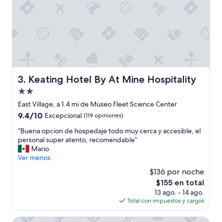
d
n
e
c
j
o
a
m
r
o
o
d
n
i
l
d
a
a
Keating Hotel By At Mine Hospitality
3. Keating Hotel By At Mine Hospitality
v
d
a
Propiedad
,
r
u
de
East Village, a 1.4 mi de Museo Fleet Science Center
a
b
2.0
9.4
9.4/10
Excepcional
(119 opiniones)
m
i
estrellas
de
u
c
“
“Buena opcion de hospedaje todo muy cerca y accesible, el
10,
y
a
B
personal super atento, recomendable”
Excepcional,
a
c
u
Mario
(119
l
i
e
Ver menos
opiniones)
t
ó
n
a
$136 por noche
n
a
!
,
El
$155 en total
o
😍
l
precio
13 ago. - 14 ago.
p
L
i
actual
Total con impuestos y cargos
c
a
m
es
i
v
p
de
o
Lafayette Hotel & Club