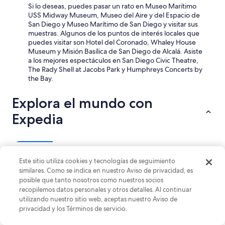
Si lo deseas, puedes pasar un rato en Museo Marítimo
a
USS Midway Museum, Museo del Aire y del Espacio de
d
San Diego y Museo Marítimo de San Diego y visitar sus
a
muestras. Algunos de los puntos de interés locales que
,
puedes visitar son Hotel del Coronado, Whaley House
c
Museum y Misión Basílica de San Diego de Alcalá. Asiste
o
a los mejores espectáculos en San Diego Civic Theatre,
n
The Rady Shell at Jacobs Park y Humphreys Concerts by
m
the Bay.
u
y
m
Explora el mundo con
a
Expedia
l
m
o
d
Hospedajes
o
Vuelos
Paquetes
Autos
Rentas vacacionales
Otros
.
Este sitio utiliza cookies y tecnologías de seguimiento
”
similares. Como se indica en nuestro Aviso de privacidad, es
Hoteles cerca de Museo de Historia Natural de San Diego
posible que tanto nosotros como nuestros socios
Hoteles en Centro de San Diego
recopilemos datos personales y otros detalles. Al continuar
utilizando nuestro sitio web, aceptas nuestro Aviso de
Hoteles cerca de Balboa Stadium
privacidad y los Términos de servicio.
Hoteles en Little Italy